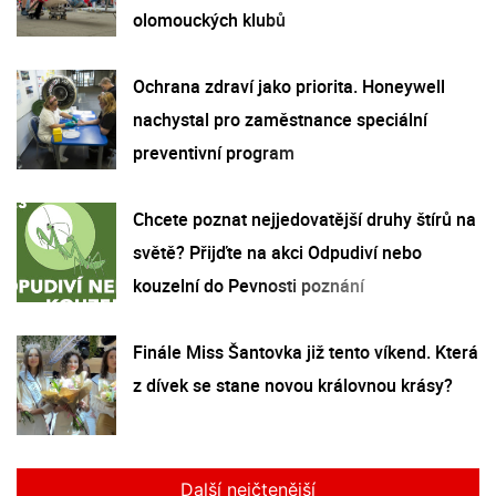
olomouckých klubů
Ochrana zdraví jako priorita. Honeywell
nachystal pro zaměstnance speciální
preventivní program
Chcete poznat nejjedovatější druhy štírů na
světě? Přijďte na akci Odpudiví nebo
kouzelní do Pevnosti poznání
Finále Miss Šantovka již tento víkend. Která
z dívek se stane novou královnou krásy?
Další nejčtenější