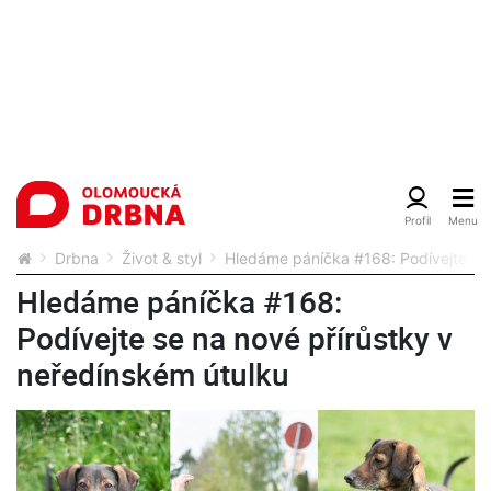
Drbna
Život & styl
Hledáme páníčka #168: Podívejte se 
Hledáme páníčka #168:
Podívejte se na nové přírůstky v
neředínském útulku