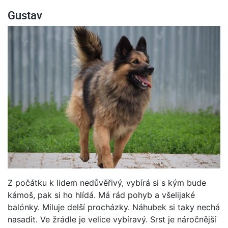
Gustav
Z počátku k lidem nedůvěřivý, vybírá si s kým bude
kámoš, pak si ho hlídá. Má rád pohyb a všelijaké
balónky. Miluje delší procházky. Náhubek si taky nechá
nasadit. Ve žrádle je velice vybíravý. Srst je náročnější