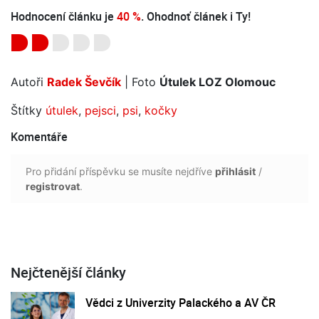
Hodnocení článku je
40 %
. Ohodnoť článek i Ty!
Autoři
Radek Ševčík
| Foto
Útulek LOZ Olomouc
Štítky
útulek
,
pejsci
,
psi
,
kočky
Komentáře
Pro přidání příspěvku se musíte nejdříve
přihlásit
/
registrovat
.
Nejčtenější články
Vědci z Univerzity Palackého a AV ČR