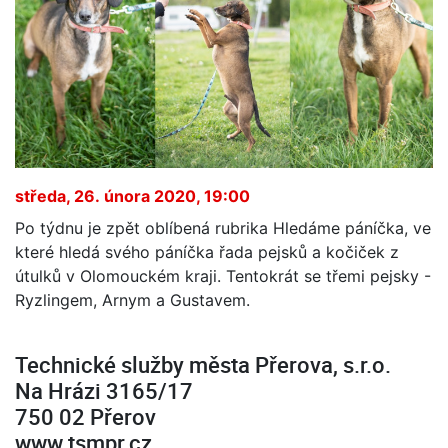
středa, 26. února 2020, 19:00
Po týdnu je zpět oblíbená rubrika Hledáme páníčka, ve
které hledá svého páníčka řada pejsků a kočiček z
útulků v Olomouckém kraji. Tentokrát se třemi pejsky -
Ryzlingem, Arnym a Gustavem.
Technické služby města Přerova, s.r.o.
Na Hrázi 3165/17
750 02 Přerov
www.tsmpr.cz