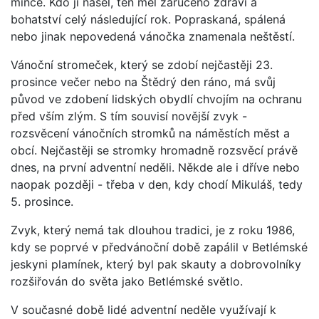
mince. Kdo ji našel, ten měl zaručeno zdraví a
bohatství celý následující rok. Popraskaná, spálená
nebo jinak nepovedená vánočka znamenala neštěstí.
Vánoční stromeček, který se zdobí nejčastěji 23.
prosince večer nebo na Štědrý den ráno, má svůj
původ ve zdobení lidských obydlí chvojím na ochranu
před vším zlým. S tím souvisí novější zvyk -
rozsvěcení vánočních stromků na náměstích měst a
obcí. Nejčastěji se stromky hromadně rozsvěcí právě
dnes, na první adventní neděli. Někde ale i dříve nebo
naopak později - třeba v den, kdy chodí Mikuláš, tedy
5. prosince.
Zvyk, který nemá tak dlouhou tradici, je z roku 1986,
kdy se poprvé v předvánoční době zapálil v Betlémské
jeskyni plamínek, který byl pak skauty a dobrovolníky
rozšiřován do světa jako Betlémské světlo.
V současné době lidé adventní neděle využívají k