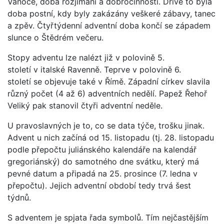
Vánoce, doba rozjímání a dobročinnosti. Dříve to byla
doba postní, kdy byly zakázány veškeré zábavy, tanec
a zpěv. Čtyřtýdenní adventní doba končí se západem
slunce o Štědrém večeru.
Stopy adventu lze nalézt již v polovině 5.
století v italské Ravenně. Teprve v polovině 6.
století se objevuje také v Římě. Západní církev slavila
různý počet (4 až 6) adventních nedělí. Papež Řehoř
Veliký pak stanovil čtyři adventní neděle.
U pravoslavných je to, co se data týče, trošku jinak.
Advent u nich začíná od 15. listopadu (tj. 28. listopadu
podle přepočtu juliánského kalendáře na kalendář
gregoriánský) do samotného dne svátku, který má
pevné datum a připadá na 25. prosince (7. ledna v
přepočtu). Jejich adventní období tedy trvá šest
týdnů.
S adventem je spjata řada symbolů. Tím nejčastějším