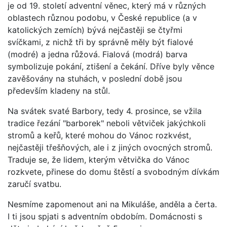
je od 19. století adventní věnec, který má v různých
oblastech různou podobu, v České republice (a v
katolických zemích) bývá nejčastěji se čtyřmi
svíčkami, z nichž tři by správně měly být fialové
(modré) a jedna růžová. Fialová (modrá) barva
symbolizuje pokání, ztišení a čekání. Dříve byly věnce
zavěšovány na stuhách, v poslední době jsou
především kladeny na stůl.
Na svátek svaté Barbory, tedy 4. prosince, se vžila
tradice řezání "barborek" neboli větviček jakýchkoli
stromů a keřů, které mohou do Vánoc rozkvést,
nejčastěji třešňových, ale i z jiných ovocných stromů.
Traduje se, že lidem, kterým větvička do Vánoc
rozkvete, přinese do domu štěstí a svobodným dívkám
zaručí svatbu.
Nesmíme zapomenout ani na Mikuláše, anděla a čerta.
I ti jsou spjati s adventním obdobím. Domácnosti s