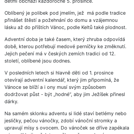
dětmi obchází každoročně 5. prosince.
Oblíbený je polibek pod jmelím, jež má podle tradice
přinášet štěstí a požehnání do domu a vzájemnou
lásku až do příštích Vánoc, podle Keltů také plodnost.
Adventní doba je také časem, který zhruba odpovídá
době, kterou potřebují medové perníčky ke změknutí.
Jejich pečení má v českých zemích tradici od 12.
století, oblíbené jsou dodnes.
V posledních letech si hlavně děti od 1. prosince
otevírají adventní kalendář, který jim připomíná, že
Vánoce se blíží a i ony musí svým způsobem
dodržovat půst - být „hodné“, aby jim Ježíšek přinesl
dárky.
Na samém sklonku adventu si lidé staví betlémy nebo
jesličky, pečou vánočky, zdobí vánoční stromky a
upravují mísy s ovocem. Do vánoček se dříve zapékala