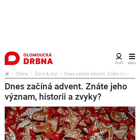
Drbna
Život & styl
Dnes začíná advent. Znáte jeho význa
Dnes začíná advent. Znáte jeho
význam, historii a zvyky?