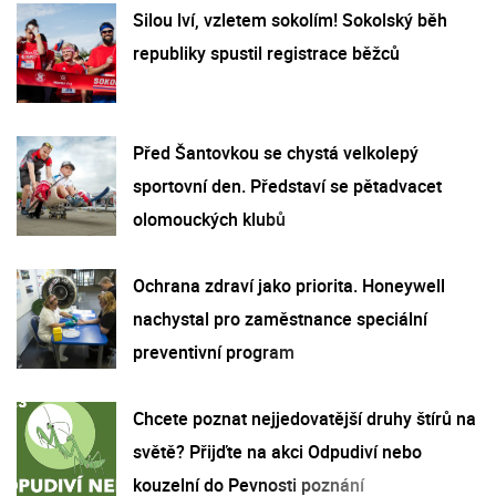
Silou lví, vzletem sokolím! Sokolský běh
republiky spustil registrace běžců
Před Šantovkou se chystá velkolepý
sportovní den. Představí se pětadvacet
olomouckých klubů
Ochrana zdraví jako priorita. Honeywell
nachystal pro zaměstnance speciální
preventivní program
Chcete poznat nejjedovatější druhy štírů na
světě? Přijďte na akci Odpudiví nebo
kouzelní do Pevnosti poznání