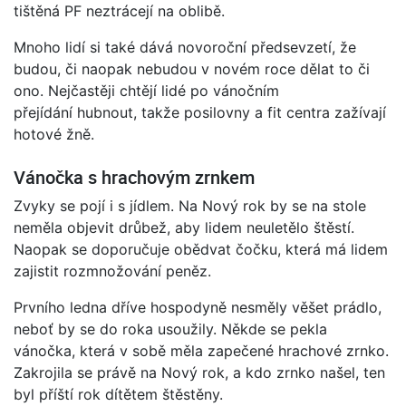
tištěná PF neztrácejí na oblibě.
Mnoho lidí si také dává novoroční předsevzetí, že
budou, či naopak nebudou v novém roce dělat to či
ono. Nejčastěji chtějí lidé po vánočním
přejídání hubnout, takže posilovny a fit centra zažívají
hotové žně.
Vánočka s hrachovým zrnkem
Zvyky se pojí i s jídlem. Na Nový rok by se na stole
neměla objevit drůbež, aby lidem neuletělo štěstí.
Naopak se doporučuje obědvat čočku, která má lidem
zajistit rozmnožování peněz.
Prvního ledna dříve hospodyně nesměly věšet prádlo,
neboť by se do roka usoužily. Někde se pekla
vánočka, která v sobě měla zapečené hrachové zrnko.
Zakrojila se právě na Nový rok, a kdo zrnko našel, ten
byl příští rok dítětem štěstěny.