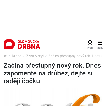
Drbna
Život & styl
Začíná přestupný nový rok. Dnes zap
Začíná přestupný nový rok. Dnes
zapomeňte na drůbež, dejte si
raději čočku