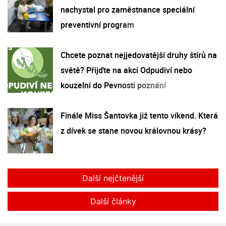
nachystal pro zaměstnance speciální
preventivní program
Chcete poznat nejjedovatější druhy štírů na
světě? Přijďte na akci Odpudiví nebo
kouzelní do Pevnosti poznání
Finále Miss Šantovka již tento víkend. Která
z dívek se stane novou královnou krásy?
Další nejčtenější
Další články