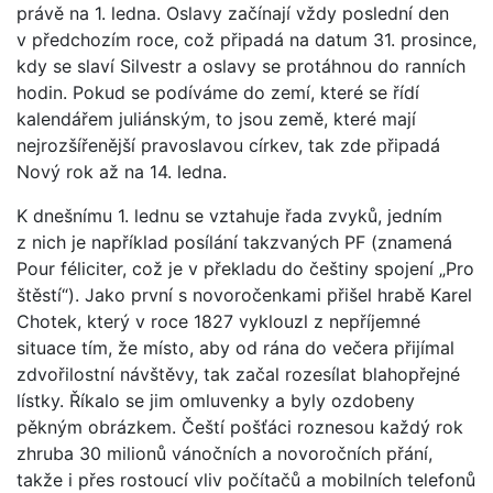
právě na 1. ledna. Oslavy začínají vždy poslední den
v předchozím roce, což připadá na datum 31. prosince,
kdy se slaví Silvestr a oslavy se protáhnou do ranních
hodin. Pokud se podíváme do zemí, které se řídí
kalendářem juliánským, to jsou země, které mají
nejrozšířenější pravoslavou církev, tak zde připadá
Nový rok až na 14. ledna.
K dnešnímu 1. lednu se vztahuje řada zvyků, jedním
z nich je například posílání takzvaných PF (znamená
Pour féliciter, což je v překladu do češtiny spojení „Pro
štěstí“). Jako první s novoročenkami přišel hrabě Karel
Chotek, který v roce 1827 vyklouzl z nepříjemné
situace tím, že místo, aby od rána do večera přijímal
zdvořilostní návštěvy, tak začal rozesílat blahopřejné
lístky. Říkalo se jim omluvenky a byly ozdobeny
pěkným obrázkem. Čeští pošťáci roznesou každý rok
zhruba 30 milionů vánočních a novoročních přání,
takže i přes rostoucí vliv počítačů a mobilních telefonů