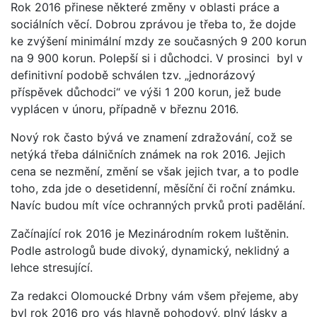
Rok 2016 přinese některé změny v oblasti práce a
sociálních věcí. Dobrou zprávou je třeba to, že dojde
ke zvýšení minimální mzdy ze současných 9 200 korun
na 9 900 korun. Polepší si i důchodci. V prosinci byl v
definitivní podobě schválen tzv. „jednorázový
příspěvek důchodci“ ve výši 1 200 korun, jež bude
vyplácen v únoru, případně v březnu 2016.
Nový rok často bývá ve znamení zdražování, což se
netýká třeba dálničních známek na rok 2016. Jejich
cena se nezmění, změní se však jejich tvar, a to podle
toho, zda jde o desetidenní, měsíční či roční známku.
Navíc budou mít více ochranných prvků proti padělání.
Začínající rok 2016 je Mezinárodním rokem luštěnin.
Podle astrologů bude divoký, dynamický, neklidný a
lehce stresující.
Za redakci Olomoucké Drbny vám všem přejeme, aby
byl rok 2016 pro vás hlavně pohodový, plný lásky a