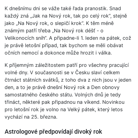
K dnešnímu dni se váže také řada pranostik. Snad
každý zná „Jak na Nový rok, tak po celý rok“, stejně
jako „Na Nový rok, o slepičí krok“. K těm méně
známým patří třeba „Na Nový rok déšť - o
Velikonocích sníh“. A připadne-li 1. leden na pátek, což
je právě letošní případ, tak bychom se měli obávat
očních nemocí a dokonce může hrozit i válka.
K příjemným záležitostem patří pro všechny pracující
volné dny. V současnosti se v Česku slaví celkem
čtrnáct státních svátků, z toho dva z nich jsou v jeden
den, a to je právě dnešní Nový rok a Den obnovy
samostatného českého státu. Volných dnů je tedy
třináct, některé pak připadnou na víkend. Novinkou
pro letošní rok je volno na Velký pátek, který letos
vychází na 25. března.
Astrologové předpovídají divoký rok