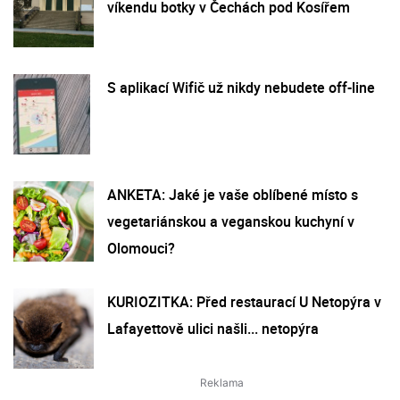
víkendu botky v Čechách pod Kosířem
S aplikací Wifič už nikdy nebudete off-line
ANKETA: Jaké je vaše oblíbené místo s
vegetariánskou a veganskou kuchyní v
Olomouci?
KURIOZITKA: Před restaurací U Netopýra v
Lafayettově ulici našli... netopýra