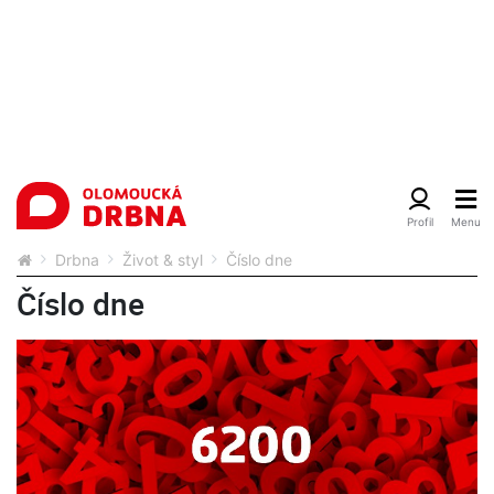
Drbna
Život & styl
Číslo dne
Číslo dne