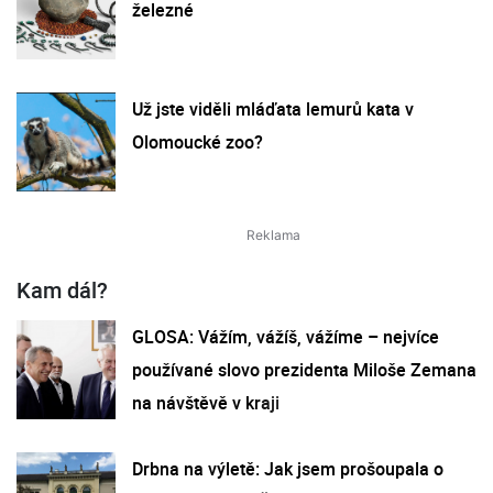
železné
Už jste viděli mláďata lemurů kata v
Olomoucké zoo?
Kam dál?
GLOSA: Vážím, vážíš, vážíme – nejvíce
používané slovo prezidenta Miloše Zemana
na návštěvě v kraji
Drbna na výletě: Jak jsem prošoupala o