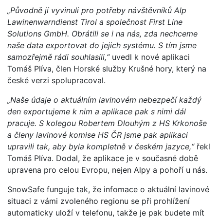
„Původně jí vyvinuli pro potřeby návštěvníků Alp
Lawinenwarndienst Tirol a společnost First Line
Solutions GmbH. Obrátili se i na nás, zda nechceme
naše data exportovat do jejich systému. S tím jsme
samozřejmě rádi souhlasili,“
uvedl k nové aplikaci
Tomáš Plíva, člen Horské služby Krušné hory, který na
české verzi spolupracoval.
„Naše údaje o aktuálním lavinovém nebezpečí každý
den exportujeme k nim a aplikace pak s nimi dál
pracuje. S kolegou Robertem Dlouhým z HS Krkonoše
a členy lavinové komise HS ČR jsme pak aplikaci
upravili tak, aby byla kompletně v českém jazyce,“
řekl
Tomáš Plíva. Dodal, že aplikace je v současné době
upravena pro celou Evropu, nejen Alpy a pohoří u nás.
SnowSafe funguje tak, že infomace o aktuální lavinové
situaci z vámi zvoleného regionu se při prohlížení
automaticky uloží v telefonu, takže je pak budete mít