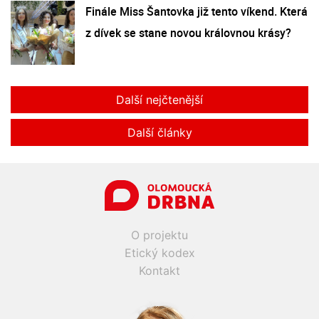
Finále Miss Šantovka již tento víkend. Která
z dívek se stane novou královnou krásy?
Další nejčtenější
Další články
O projektu
Etický kodex
Kontakt