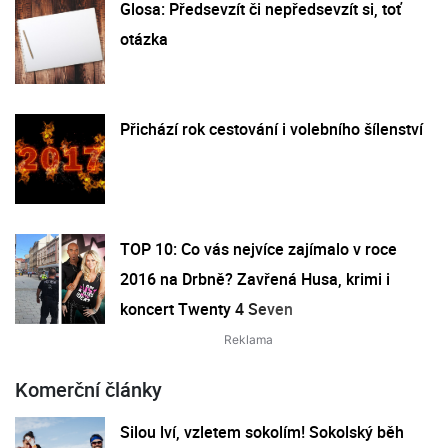
Glosa: Předsevzít či nepředsevzít si, toť
otázka
Přichází rok cestování i volebního šílenství
TOP 10: Co vás nejvíce zajímalo v roce
2016 na Drbně? Zavřená Husa, krimi i
koncert Twenty 4 Seven
Komerční články
Silou lví, vzletem sokolím! Sokolský běh