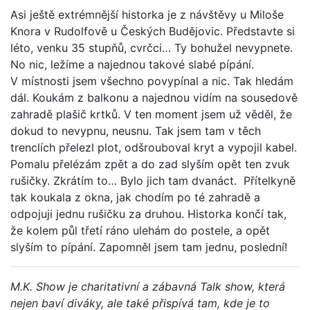
Asi ještě extrémnější historka je z návštěvy u Miloše
Knora v Rudolfově u Českých Budějovic. Představte si
léto, venku 35 stupňů, cvrčci… Ty bohužel nevypnete.
No nic, ležíme a najednou takové slabé pípání.
V místnosti jsem všechno povypínal a nic. Tak hledám
dál. Koukám z balkonu a najednou vidím na sousedově
zahradě plašič krtků. V ten moment jsem už věděl, že
dokud to nevypnu, neusnu. Tak jsem tam v těch
trenclích přelezl plot, odšrouboval kryt a vypojil kabel.
Pomalu přelézám zpět a do zad slyším opět ten zvuk
rušičky. Zkrátím to… Bylo jich tam dvanáct. Přítelkyně
tak koukala z okna, jak chodím po té zahradě a
odpojuji jednu rušičku za druhou. Historka končí tak,
že kolem půl třetí ráno ulehám do postele, a opět
slyším to pípání. Zapomněl jsem tam jednu, poslední!
M.K. Show je charitativní a zábavná Talk show, která
nejen baví diváky, ale také přispívá tam, kde je to