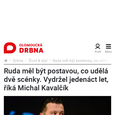
Drbna
Život & styl
Ruda měl být postavou, co udělá dvě 
Ruda měl být postavou, co udělá
dvě scénky. Vydržel jedenáct let,
říká Michal Kavalčík