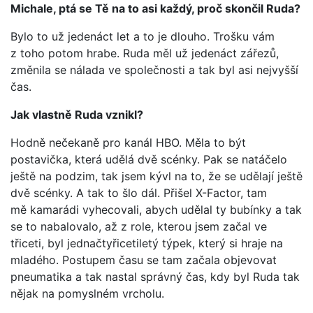
Michale, ptá se Tě na to asi každý, proč skončil Ruda?
Bylo to už jedenáct let a to je dlouho. Trošku vám
z toho potom hrabe. Ruda měl už jedenáct zářezů,
změnila se nálada ve společnosti a tak byl asi nejvyšší
čas.
Jak vlastně Ruda vznikl?
Hodně nečekaně pro kanál HBO. Měla to být
postavička, která udělá dvě scénky. Pak se natáčelo
ještě na podzim, tak jsem kývl na to, že se udělají ještě
dvě scénky. A tak to šlo dál. Přišel X-Factor, tam
mě kamarádi vyhecovali, abych udělal ty bubínky a tak
se to nabalovalo, až z role, kterou jsem začal ve
třiceti, byl jednačtyřicetiletý týpek, který si hraje na
mladého. Postupem času se tam začala objevovat
pneumatika a tak nastal správný čas, kdy byl Ruda tak
nějak na pomyslném vrcholu.