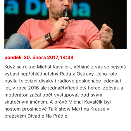
pondělí, 20. února 2017, 14:34
Když se řekne Michal Kavalčík, většině z vás se nejspíš
vybaví nepřehlédnutelný Ruda z Ostravy. Jeho role
bavila televizní diváky i rádiové posluchače jedenáct
let, v roce 2016 ale jednačtyřicetiletý herec, zpěvák a
moderátor začal opět vystupovat pod svým
skutečným jménem. A právě Michal Kavalčík byl
hostem prosincové Talk show Martina Krause v
pražském Divadle Na Prádle.