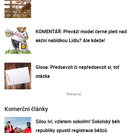
KOMENTÁŘ: Převáží model černé pleti nad
akční nabídkou Lidlu? Ale kdeže!
Glosa: Předsevzít či nepředsevzít si, toť
otázka
Komerční články
Silou lví, vzletem sokolím! Sokolský běh
republiky spustil registrace běžců