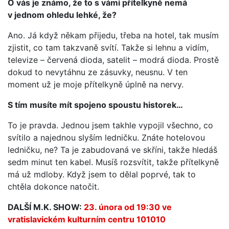
O vás je známo, že to s vámi přítelkyně nemá
v jednom ohledu lehké, že?
Ano. Já když někam přijedu, třeba na hotel, tak musím
zjistit, co tam takzvaně svítí. Takže si lehnu a vidím,
televize – červená dioda, satelit – modrá dioda. Prostě
dokud to nevytáhnu ze zásuvky, neusnu. V ten
moment už je moje přítelkyně úplně na nervy.
S tím musíte mít spojeno spoustu historek…
To je pravda. Jednou jsem takhle vypojil všechno, co
svítilo a najednou slyším ledničku. Znáte hotelovou
ledničku, ne? Ta je zabudovaná ve skříni, takže hledáš
sedm minut ten kabel. Musíš rozsvítit, takže přítelkyně
má už mdloby. Když jsem to dělal poprvé, tak to
chtěla dokonce natočit.
DALŠÍ M.K. SHOW:
23. února od 19:30 ve
vratislavickém kulturním centru 101010