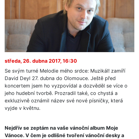
středa, 26. dubna 2017, 16:30
Se svým turné Melodie mého srdce: Muzikál! zamíří
David Deyl 27. dubna do Olomouce. Ještě před
koncertem jsem ho vyzpovídal a dozvěděl se více o
jeho hudební tvorbě. Prozradil také, co chystá a
exkluzivně oznámil název své nové písničky, která
vyjde v květnu.
Nejdřív se zeptám na vaše vánoční album Moje
Vánoce. V čem je odlišné tvoření vánoční desky a