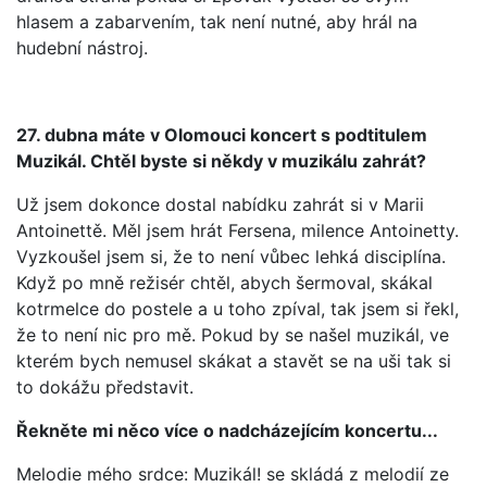
hlasem a zabarvením, tak není nutné, aby hrál na
hudební nástroj.
27. dubna máte v Olomouci koncert s podtitulem
Muzikál. Chtěl byste si někdy v muzikálu zahrát?
Už jsem dokonce dostal nabídku zahrát si v Marii
Antoinettě. Měl jsem hrát Fersena, milence Antoinetty.
Vyzkoušel jsem si, že to není vůbec lehká disciplína.
Když po mně režisér chtěl, abych šermoval, skákal
kotrmelce do postele a u toho zpíval, tak jsem si řekl,
že to není nic pro mě. Pokud by se našel muzikál, ve
kterém bych nemusel skákat a stavět se na uši tak si
to dokážu představit.
Řekněte mi něco více o nadcházejícím koncertu...
Melodie mého srdce: Muzikál! se skládá z melodií ze