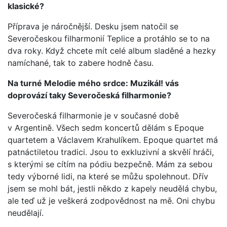
klasické?
Příprava je náročnější. Desku jsem natočil se
Severočeskou filharmonií Teplice a protáhlo se to na
dva roky. Když chcete mít celé album sladěné a hezky
namíchané, tak to zabere hodně času.
Na turné Melodie mého srdce: Muzikál! vás
doprovází taky Severočeská filharmonie?
Severočeská filharmonie je v současné době
v Argentině. Všech sedm koncertů dělám s Epoque
quartetem a Václavem Krahulíkem. Epoque quartet má
patnáctiletou tradici. Jsou to exkluzivní a skvělí hráči,
s kterými se cítím na pódiu bezpečně. Mám za sebou
tedy výborné lidi, na které se můžu spolehnout. Dřív
jsem se mohl bát, jestli někdo z kapely neudělá chybu,
ale teď už je veškerá zodpovědnost na mě. Oni chybu
neudělají.