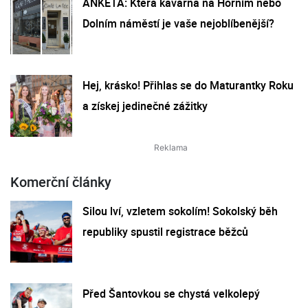
ANKETA: Která kavárna na Horním nebo
Dolním náměstí je vaše nejoblíbenější?
Hej, krásko! Přihlas se do Maturantky Roku
a získej jedinečné zážitky
Komerční články
Silou lví, vzletem sokolím! Sokolský běh
republiky spustil registrace běžců
Před Šantovkou se chystá velkolepý