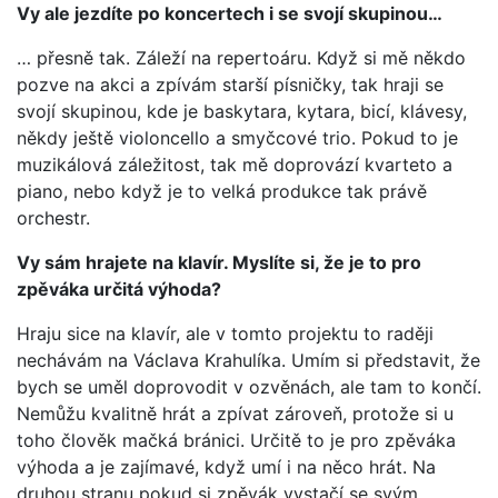
Vy ale jezdíte po koncertech i se svojí skupinou…
… přesně tak. Záleží na repertoáru. Když si mě někdo
pozve na akci a zpívám starší písničky, tak hraji se
svojí skupinou, kde je baskytara, kytara, bicí, klávesy,
někdy ještě violoncello a smyčcové trio. Pokud to je
muzikálová záležitost, tak mě doprovází kvarteto a
piano, nebo když je to velká produkce tak právě
orchestr.
Vy sám hrajete na klavír. Myslíte si, že je to pro
zpěváka určitá výhoda?
Hraju sice na klavír, ale v tomto projektu to raději
nechávám na Václava Krahulíka. Umím si představit, že
bych se uměl doprovodit v ozvěnách, ale tam to končí.
Nemůžu kvalitně hrát a zpívat zároveň, protože si u
toho člověk mačká bránici. Určitě to je pro zpěváka
výhoda a je zajímavé, když umí i na něco hrát. Na
druhou stranu pokud si zpěvák vystačí se svým