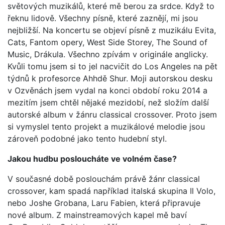
světových muzikálů, které mě berou za srdce. Když to
řeknu lidově. Všechny písně, které zaznějí, mi jsou
nejbližší. Na koncertu se objeví písně z muzikálu Evita,
Cats, Fantom opery, West Side Storey, The Sound of
Music, Drákula. Všechno zpívám v originále anglicky.
Kvůli tomu jsem si to jel nacvičit do Los Angeles na pět
týdnů k profesorce Ahhdě Shur. Moji autorskou desku
v Ozvěnách jsem vydal na konci období roku 2014 a
mezitím jsem chtěl nějaké mezidobí, než složím další
autorské album v žánru classical crossover. Proto jsem
si vymyslel tento projekt a muzikálové melodie jsou
zároveň podobné jako tento hudební styl.
Jakou hudbu posloucháte ve volném čase?
V současné době poslouchám právě žánr classical
crossover, kam spadá například italská skupina Il Volo,
nebo Joshe Grobana, Laru Fabien, která připravuje
nové album. Z mainstreamových kapel mě baví