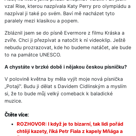
vzal Rise, kterou nazpívala Katy Perry pro olympiádu a
nazpíval ji také po svém. Baví mě nacházet tyto
paralely mezi klasikou a popem.
Zbláznil jsem se do písně Evermore z filmu Kráska a
zvíře. Chci ji přezpívat a natočit k ní videoklip. Ještě
nebudu prozrazovat, kde ho budeme natáčet, ale bude
to na památce UNESCO.
A chystáte v brzké době i nějakou českou písničku?
V polovině května by měla vyjít moje nová písnička
„Potají“. Budu ji dělat s Davidem Cidlinským a myslím
si, že to bude můj velký comeback k baladické
muzice.
Čtěte více:
ROZHOVOR: I když je to bizarní, tak lidi pořád
chtějí kazety, říká Petr Fiala z kapely Mňága a