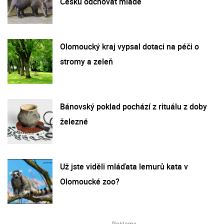
Česku odchovat mládě
Olomoucký kraj vypsal dotaci na péči o
stromy a zeleň
Bánovský poklad pochází z rituálu z doby
železné
Už jste viděli mláďata lemurů kata v
Olomoucké zoo?