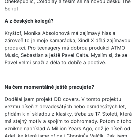
OneRepublic, Coldplay a těším se na novou desku The
Script.
A z českých kolegů?
Kryštof, Monika Absolonová má zajímavý hlas a
zároveň to je moje kamarádka, Xindl X dělá zajímavou
produkci. Pro teenagery má dobrou produkci ATMO
Music, Sebastian a ještě Pavel Calta. Myslím si, že se
Pavel velmi snaží a dělá to dobře a poctivě.
Na čem momentálně ještě pracujete?
Dodělal jsem projekt DD covers. V tomto projektu
vezmu píseň z devadesátých nebo osmdesátých let,
přidám k ní skladbu z klasiky, třeba ze 17. Století, která
má stejný motiv a spojím to dohromady. Potom z toho
vznikne například A Million Years Ago, což je píseň od
Adel, ke které jsme přidali Chopinův Valčík. Pak jsem