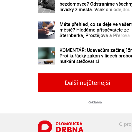
bezdomovce? Odstraníme všechn
lavičky z města. Však oni odejdou
Máte přehled, co se děje ve vaše
městě? Hledáme přispěvatele ze
Šternberka, Prostějova a Přerova
KOMENTÁŘ: Udavačům začínají žn
Protikuřácký zákon v lidech probo
nutkání stěžovat si
Další nejčtenější
O pro