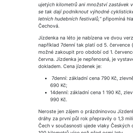
ujetých kilometrů ani množství zastávek v 
se tak dají podniknout výhodné cyklistick
letních hudebních festivalů,“
připomíná hla
Čechová.
Jízdenka na léto je nabízena ve dvou verz
například 7denní tak platí od 5. července 
možné zakoupit pro období od 1. července
června. Jízdenka je nepřenosná, je vysta
dokladem. Cena jízdenek je:
7denní: základní cena 790 Kč, zlevně
690 Kč;
14denní: základní cena 1 190 Kč, zlev
990 Kč.
Neroste jen zájem o prázdninovou Jízdenk
dráhy za první půl rok přepravily o 1,3 mi
Čech v současnosti ujede vlaky Českých dr
100 kilometrů více než před osmi lety.