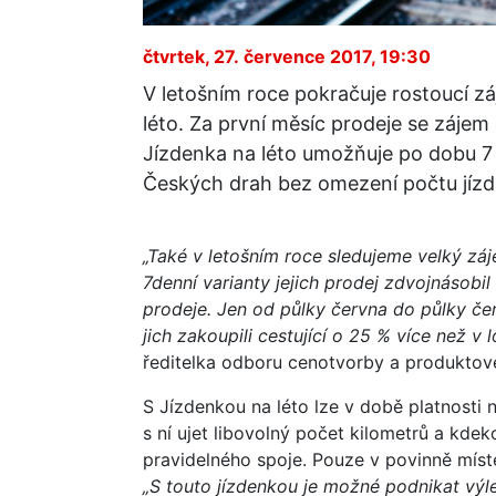
čtvrtek, 27. července 2017, 19:30
V letošním roce pokračuje rostoucí z
léto. Za první měsíc prodeje se zájem
Jízdenka na léto umožňuje po dobu 7 
Českých drah bez omezení počtu jízd 
„Také v letošním roce sledujeme velký záj
7denní varianty jejich prodej zdvojnásobil
prodeje. Jen od půlky června do půlky čer
jich zakoupili cestující o 25 % více než v
ředitelka odboru cenotvorby a produkto
S Jízdenkou na léto lze v době platnosti
s ní ujet libovolný počet kilometrů a kdek
pravidelného spoje. Pouze v povinně míst
„S touto jízdenkou je možné podnikat výl