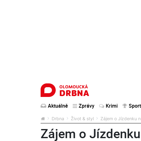
Aktuálně
Zprávy
Krimi
Sport
Drbna
Život & styl
Zájem o Jízdenku na
Zájem o Jízdenku 