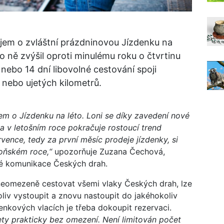
ájem o zvláštní prázdninovou Jízdenku na
 o ně zvýšil oproti minulému roku o čtvrtinu
nebo 14 dní libovolné cestování spoji
nebo ujetých kilometrů.
em o Jízdenku na léto. Loni se díky zavedení nové
 a v letošním roce pokračuje rostoucí trend
vence, tedy za první měsíc prodeje jízdenky, si
 loňském roce,“
upozorňuje Zuzana Čechová,
vé komunikace Českých drah.
 neomezeně cestovat všemi vlaky Českých drah, lze
oliv vystoupit a znovu nastoupit do jakéhokoliv
enkových vlacích je třeba dokoupit rezervaci.
ety prakticky bez omezení. Není limitován počet