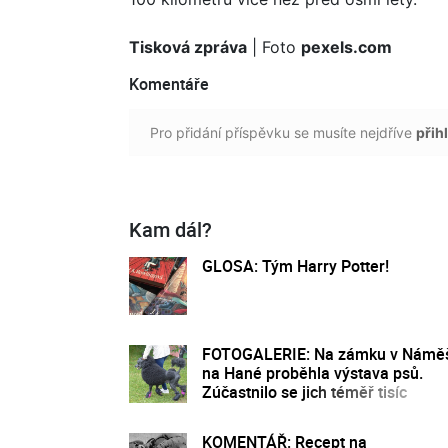
Tisková zpráva
| Foto
pexels.com
Komentáře
Pro přidání příspěvku se musíte nejdříve
přihl
Kam dál?
GLOSA: Tým Harry Potter!
FOTOGALERIE: Na zámku v Náměš
na Hané proběhla výstava psů.
Zúčastnilo se jich téměř tisíc
KOMENTÁŘ: Recept na