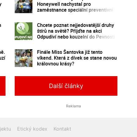
y
Honeywell nachystal pro
zaměstnance speciální preventivní
program
m
Chcete poznat nejjedovatější druhy
štírů na světě? Přijďte na akci
Odpudiví nebo kouzelní do Pevnosti
poznání
ě.
Finále Miss Šantovka již tento
uzí
víkend. Která z dívek se stane novou
královnou krásy?
Další články
jektu
Etický kodex
Kontakt