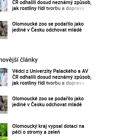
ČR odhalili dosud neznámý způsob,
jak rostliny řídí tvorbu a dopravu
svých hormonů
Olomoucké zoo se podařilo jako
jediné v Česku odchovat mládě
novější články
Vědci z Univerzity Palackého a AV
ČR odhalili dosud neznámý způsob,
jak rostliny řídí tvorbu a dopravu
svých hormonů
Olomoucké zoo se podařilo jako
jediné v Česku odchovat mládě
Olomoucký kraj vypsal dotaci na
péči o stromy a zeleň