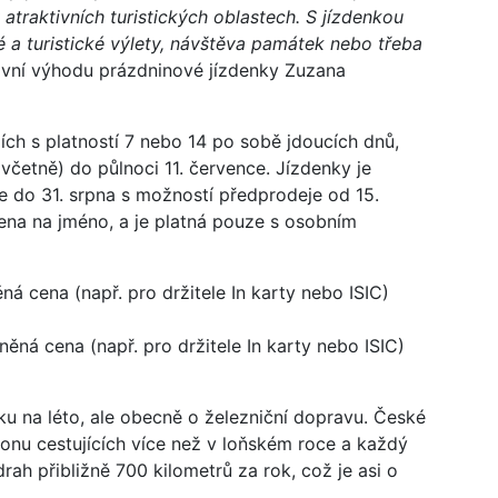
atraktivních turistických oblastech. S jízdenkou
é a turistické výlety, návštěva památek nebo třeba
vní výhodu prázdninové jízdenky Zuzana
ích s platností 7 nebo 14 po sobě jdoucích dnů,
(včetně) do půlnoci 11. července. Jízdenky je
 do 31. srpna s možností předprodeje od 15.
vena na jméno, a je platná pouze s osobním
ná cena (např. pro držitele In karty nebo ISIC)
něná cena (např. pro držitele In karty nebo ISIC)
u na léto, ale obecně o železniční dopravu. České
lionu cestujících více než v loňském roce a každý
ah přibližně 700 kilometrů za rok, což je asi o