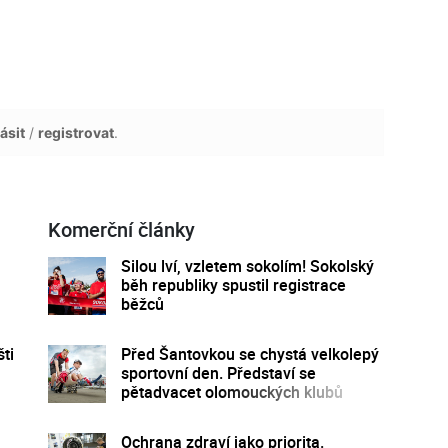
ásit
/
registrovat
.
Komerční články
Silou lví, vzletem sokolím! Sokolský
běh republiky spustil registrace
běžců
ti
Před Šantovkou se chystá velkolepý
sportovní den. Představí se
pětadvacet olomouckých klubů
Ochrana zdraví jako priorita.