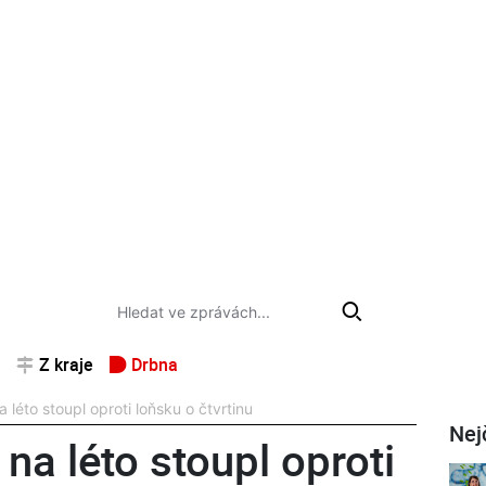
Z kraje
Drbna
 léto stoupl oproti loňsku o čtvrtinu
Nej
na léto stoupl oproti