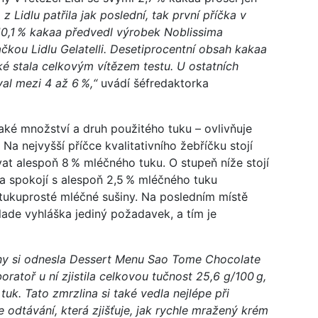
z Lidlu patřila jak poslední, tak první příčka v
10,1 % kakaa předvedl výrobek Noblissima
čkou Lidlu Gelatelli. Desetiprocentní obsah kakaa
aké stala celkovým vítězem testu. U ostatních
al mezi 4 až 6 %,“
uvádí šéfredaktorka
aké množství a druh použitého tuku – ovlivňuje
 Na nejvyšší příčce kvalitativního žebříčku stojí
at alespoň 8 % mléčného tuku. O stupeň níže stojí
a spokojí s alespoň 2,5 % mléčného tuku
tukuprosté mléčné sušiny. Na posledním místě
klade vyhláška jediný požadavek, a tím je
zliny si odnesla Dessert Menu Sao Tome Chocolate
ratoř u ní zjistila celkovou tučnost 25,6 g/100 g,
uk. Tato zmrzlina si také vedla nejlépe při
odtávání, která zjišťuje, jak rychle mražený krém