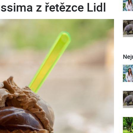
issima z řetězce Lidl
Nej