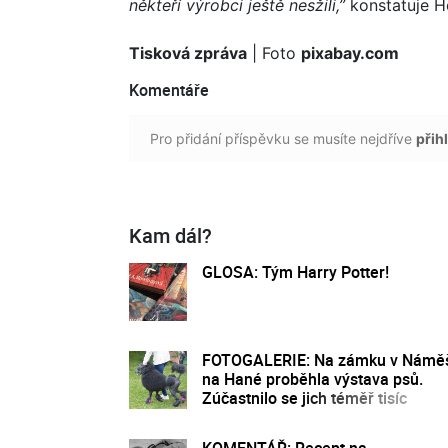
někteří výrobci ještě nesžili,”
konstatuje 
Tisková zpráva
| Foto
pixabay.com
Komentáře
Pro přidání příspěvku se musíte nejdříve
přihl
Kam dál?
GLOSA: Tým Harry Potter!
FOTOGALERIE: Na zámku v Náměš
na Hané proběhla výstava psů.
Zúčastnilo se jich téměř tisíc
KOMENTÁŘ: Recept na