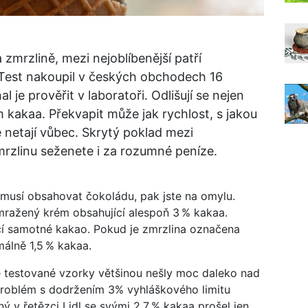
zmrzlině, mezi nejoblíbenější patří
dTest nakoupil v českých obchodech 16
je prověřit v laboratoři. Odlišují se nejen
 kakaa. Překvapit může jak rychlost, s jakou
iné netají vůbec. Skrytý poklad mezi
mrzlinu seženete i za rozumné peníze.
 musí obsahovat čokoládu, pak jste na omylu.
mražený krém obsahující alespoň 3 % kakaa.
čí samotné kakao. Pokud je zmrzlina označena
málně 1,5 % kakaa.
e testované vzorky většinou nešly moc daleko nad
roblém s dodržením 3% vyhláškového limitu
 v řetězci Lidl se svými 2,7 % kakaa prošel jen