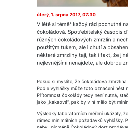
úterý, 1. srpna 2017, 07:30
V létě si téměř každý rád pochutná na 
čokoládová. Spotřebitelský časopis 
různých čokoládových zmrzlin a nechal 
použitým tukem, ale i chutí a obsahem
některé zmrzliny tají, tak i fakt, že j
nejlevnějšími nenajdete, ale dobrou z
Pokud si myslíte, že čokoládová zmrzlina
Podle vyhlášky může toto označení nést 
Přítomnost čokolády tedy není nutná, sta
jako „kakaová“, pak by v ní mělo být mini
Výsledky laboratorních měření ukázaly, ž
rámec minimálních požadavků vyhlášky. P
nebyl, nicméně Čokoládový dort prodávaný