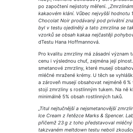
po započtení nejistoty měření.
„Zmrzlinám 
kakaovém klání. Vůbec nejvyšší hodnotu 
Chocolat Noir prodávaný pod privátní zna
byl v testu ojedinělý a tato zmrzlina se t
vzorků se obsah kakaa nejčastěji pohybov
dTestu Hana Hoffmannová.
Pro kvalitu zmrzliny má zásadní význam t
cenu i výslednou chuť, zejména její plnost.
smetanové zmrzliny, které musejí obsahov
mléčné mražené krémy. U těch se vyhlášk
a zároveň musejí obsahovat nejméně 6 % 
stojí zmrzliny s rostlinným tukem. Na ně 
minimálně 5% obsah rostlinných tuků.
„Titul nejtučnější a nejsmetanovější zmr
Ice Cream z řetězce Marks & Spencer. Labo
přičemž 23 g z toho představoval mléčný t
takzvaném meltdown testu neboli zkoušce 