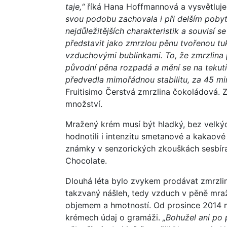
taje,“
říká Hana Hoffmannová a vysvětluje
svou podobu zachovala i při delším pobytu
nejdůležitějších charakteristik a souvisí
představit jako zmrzlou pěnu tvořenou tu
vzduchovými bublinkami. To, že zmrzlina 
původní pěna rozpadá a mění se na tekut
předvedla mimořádnou stabilitu, za 45 mi
Fruitisimo Čerstvá zmrzlina čokoládová. Z
množství.
Mražený krém musí být hladký, bez velkýc
hodnotili i intenzitu smetanové a kakaové
známky v senzorických zkouškách sesbíra
Chocolate.
Dlouhá léta bylo zvykem prodávat zmrzlinu
takzvaný nášleh, tedy vzduch v pěně mra
objemem a hmotností. Od prosince 2014 m
krémech údaj o gramáži.
„Bohužel ani po 