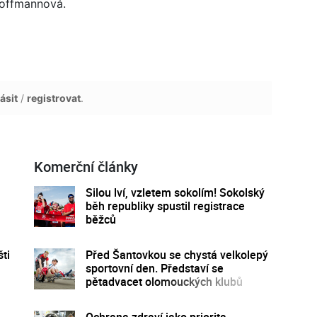
Hoffmannová.
ásit
/
registrovat
.
Komerční články
Silou lví, vzletem sokolím! Sokolský
běh republiky spustil registrace
běžců
ti
Před Šantovkou se chystá velkolepý
sportovní den. Představí se
pětadvacet olomouckých klubů
Ochrana zdraví jako priorita.