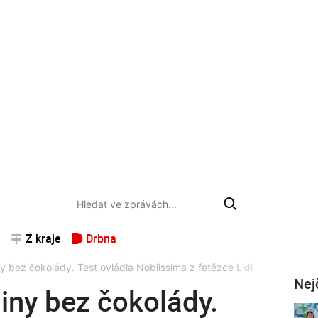
Z kraje
Drbna
 bez čokolády. Test ovládla Noblissima z řetězce Lidl
Nej
iny bez čokolády.