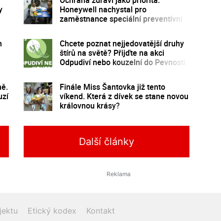
y
Honeywell nachystal pro
zaměstnance speciální preventivní
program
m
Chcete poznat nejjedovatější druhy
štírů na světě? Přijďte na akci
Odpudiví nebo kouzelní do Pevnosti
poznání
ě.
Finále Miss Šantovka již tento
uzí
víkend. Která z dívek se stane novou
královnou krásy?
Další články
jektu
Etický kodex
Kontakt