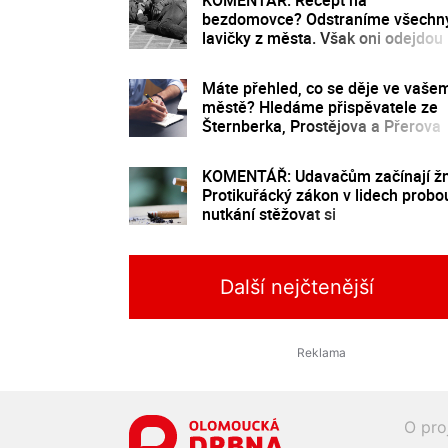
bezdomovce? Odstraníme všechn
lavičky z města. Však oni odejdou
Máte přehled, co se děje ve vaše
městě? Hledáme přispěvatele ze
Šternberka, Prostějova a Přerova
KOMENTÁŘ: Udavačům začínají žn
Protikuřácký zákon v lidech probo
nutkání stěžovat si
Další nejčtenější
O pro