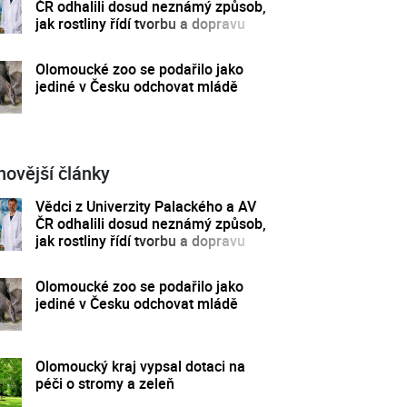
ČR odhalili dosud neznámý způsob,
jak rostliny řídí tvorbu a dopravu
svých hormonů
Olomoucké zoo se podařilo jako
jediné v Česku odchovat mládě
novější články
Vědci z Univerzity Palackého a AV
ČR odhalili dosud neznámý způsob,
jak rostliny řídí tvorbu a dopravu
svých hormonů
Olomoucké zoo se podařilo jako
jediné v Česku odchovat mládě
Olomoucký kraj vypsal dotaci na
péči o stromy a zeleň