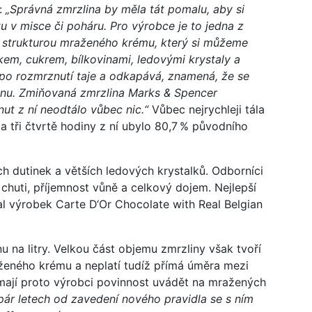
:
„Správná zmrzlina by měla tát pomalu, aby si
 v misce či poháru. Pro výrobce je to jedna z
 se strukturou mraženého krému, který si můžeme
kem, cukrem, bílkovinami, ledovými krystaly a
po rozmrznutí taje a odkapává, znamená, že se
inu. Zmiňovaná zmrzlina Marks & Spencer
nut z ní neodtálo vůbec nic.“
Vůbec nejrychleji tála
a tři čtvrtě hodiny z ní ubylo 80,7 % původního
h dutinek a větších ledových krystalků. Odborníci
 chuti, příjemnost vůně a celkový dojem. Nejlepší
l výrobek Carte D‘Or Chocolate with Real Belgian
 na litry. Velkou část objemu zmrzliny však tvoří
ženého krému a neplatí tudíž přímá úměra mezi
ají proto výrobci povinnost uvádět na mražených
pár letech od zavedení nového pravidla se s ním