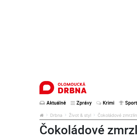
Aktuálně
Zprávy
Krimi
Sport
Drbna
Život & styl
Čokoládové zmrzliny
Čokoládové zmrzl