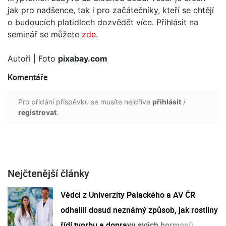
jak pro nadšence, tak i pro začátečníky, kteří se chtějí
o budoucích platidlech dozvědět více. Přihlásit na
seminář se můžete
zde
.
Autoři
| Foto
pixabay.com
Komentáře
Pro přidání příspěvku se musíte nejdříve
přihlásit
/
registrovat
.
Nejčtenější články
Vědci z Univerzity Palackého a AV ČR
odhalili dosud neznámý způsob, jak rostliny
řídí tvorbu a dopravu svých hormonů