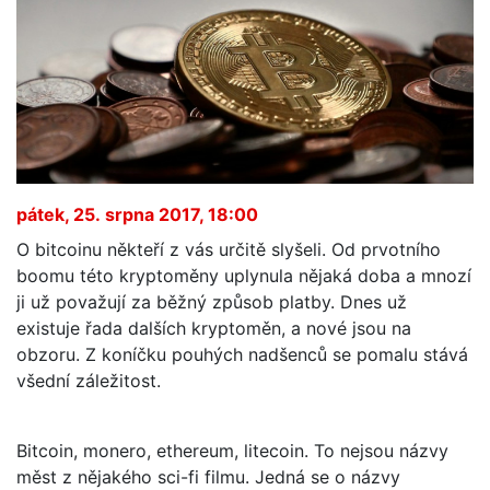
pátek, 25. srpna 2017, 18:00
O bitcoinu někteří z vás určitě slyšeli. Od prvotního
boomu této kryptoměny uplynula nějaká doba a mnozí
ji už považují za běžný způsob platby. Dnes už
existuje řada dalších kryptoměn, a nové jsou na
obzoru. Z koníčku pouhých nadšenců se pomalu stává
všední záležitost.
Bitcoin, monero, ethereum, litecoin. To nejsou názvy
měst z nějakého sci-fi filmu. Jedná se o názvy