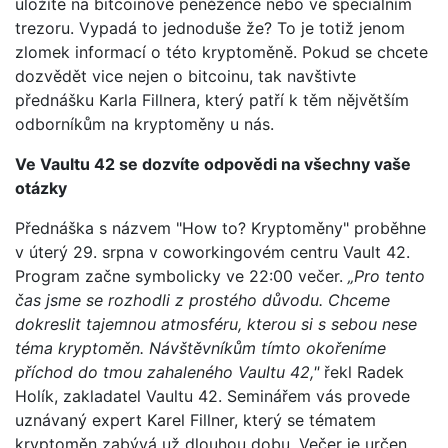
uložíte na bitcoinové peněžence nebo ve speciálním
trezoru. Vypadá to jednoduše že? To je totiž jenom
zlomek informací o této kryptoměně. Pokud se chcete
dozvědět vice nejen o bitcoinu, tak navštivte
přednášku Karla Fillnera, který patří k těm nějvětším
odborníkům na kryptoměny u nás.
Ve Vaultu 42 se dozvíte odpovědi na všechny vaše
otázky
Přednáška s názvem "How to? Kryptoměny" proběhne
v úterý 29. srpna v coworkingovém centru Vault 42.
Program začne symbolicky ve 22:00 večer.
„Pro tento
čas jsme se rozhodli z prostého důvodu. Chceme
dokreslit tajemnou atmosféru, kterou si s sebou nese
téma kryptoměn. Návštěvníkům tímto okořeníme
příchod do tmou zahaleného Vaultu 42,"
řekl Radek
Holík, zakladatel Vaultu 42. Seminářem vás provede
uznávaný expert Karel Fillner, který se tématem
kryptoměn zabývá už dlouhou dobu. Večer je určen