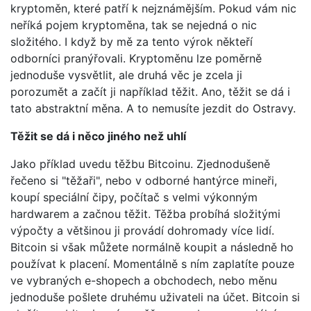
kryptoměn, které patří k nejznámějším. Pokud vám nic
neříká pojem kryptoměna, tak se nejedná o nic
složitého. I když by mě za tento výrok někteří
odborníci pranýřovali. Kryptoměnu lze poměrně
jednoduše vysvětlit, ale druhá věc je zcela ji
porozumět a začít ji například těžit. Ano, těžit se dá i
tato abstraktní měna. A to nemusíte jezdit do Ostravy.
Těžit se dá i něco jiného než uhlí
Jako příklad uvedu těžbu Bitcoinu. Zjednodušeně
řečeno si "těžaři", nebo v odborné hantýrce mineři,
koupí speciální čipy, počítač s velmi výkonným
hardwarem a začnou těžit. Těžba probíhá složitými
výpočty a většinou ji provádí dohromady více lidí.
Bitcoin si však můžete normálně koupit a následně ho
používat k placení. Momentálně s ním zaplatíte pouze
ve vybraných e-shopech a obchodech, nebo měnu
jednoduše pošlete druhému uživateli na účet. Bitcoin si