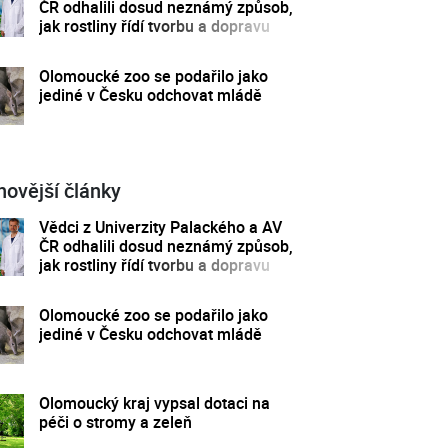
ČR odhalili dosud neznámý způsob,
jak rostliny řídí tvorbu a dopravu
svých hormonů
Olomoucké zoo se podařilo jako
jediné v Česku odchovat mládě
novější články
Vědci z Univerzity Palackého a AV
ČR odhalili dosud neznámý způsob,
jak rostliny řídí tvorbu a dopravu
svých hormonů
Olomoucké zoo se podařilo jako
jediné v Česku odchovat mládě
Olomoucký kraj vypsal dotaci na
péči o stromy a zeleň