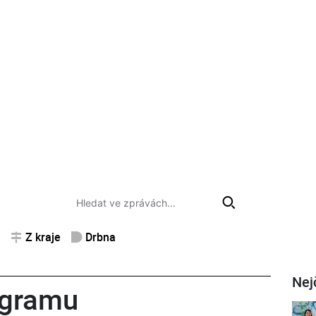
Z kraje
Drbna
Nej
agramu