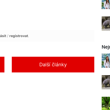
ásit
/
registrovat
.
Nej
Další články