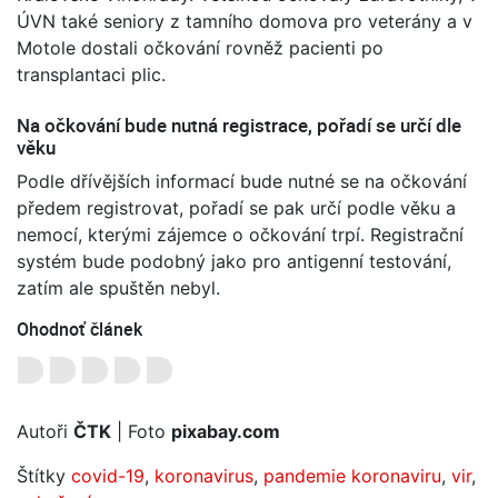
ÚVN také seniory z tamního domova pro veterány a v
Motole dostali očkování rovněž pacienti po
transplantaci plic.
Na očkování bude nutná registrace, pořadí se určí dle
věku
Podle dřívějších informací bude nutné se na očkování
předem registrovat, pořadí se pak určí podle věku a
nemocí, kterými zájemce o očkování trpí. Registrační
systém bude podobný jako pro antigenní testování,
zatím ale spuštěn nebyl.
Ohodnoť článek
Autoři
ČTK
| Foto
pixabay.com
Štítky
covid-19
,
koronavirus
,
pandemie koronaviru
,
vir
,