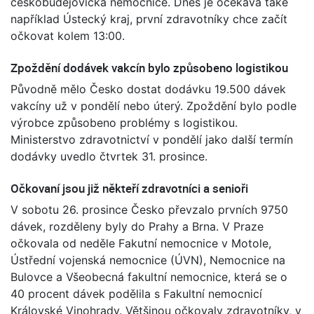
českobudějovická nemocnice. Dnes je očekává také
například Ústecký kraj, první zdravotníky chce začít
očkovat kolem 13:00.
Zpoždění dodávek vakcín bylo způsobeno logistikou
Původně mělo Česko dostat dodávku 19.500 dávek
vakcíny už v pondělí nebo úterý. Zpoždění bylo podle
výrobce způsobeno problémy s logistikou.
Ministerstvo zdravotnictví v pondělí jako další termín
dodávky uvedlo čtvrtek 31. prosince.
Očkovaní jsou již někteří zdravotníci a senioři
V sobotu 26. prosince Česko převzalo prvních 9750
dávek, rozděleny byly do Prahy a Brna. V Praze
očkovala od neděle Fakutní nemocnice v Motole,
Ústřední vojenská nemocnice (ÚVN), Nemocnice na
Bulovce a Všeobecná fakultní nemocnice, která se o
40 procent dávek podělila s Fakultní nemocnicí
Královské Vinohrady. Většinou očkovaly zdravotníky, v