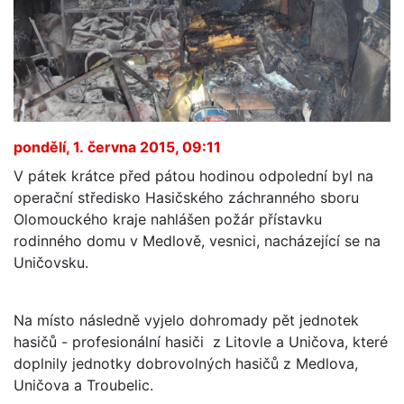
pondělí, 1. června 2015, 09:11
V pátek krátce před pátou hodinou odpolední byl na
operační středisko Hasičského záchranného sboru
Olomouckého kraje nahlášen požár přístavku
rodinného domu v Medlově, vesnici, nacházející se na
Uničovsku.
Na místo následně vyjelo dohromady pět jednotek
hasičů - profesionální hasiči z Litovle a Uničova, které
doplnily jednotky dobrovolných hasičů z Medlova,
Uničova a Troubelic.