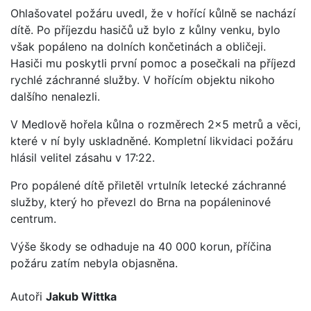
Ohlašovatel požáru uvedl, že v hořící kůlně se nachází
dítě. Po příjezdu hasičů už bylo z kůlny venku, bylo
však popáleno na dolních končetinách a obličeji.
Hasiči mu poskytli první pomoc a posečkali na příjezd
rychlé záchranné služby. V hořícím objektu nikoho
dalšího nenalezli.
V Medlově hořela kůlna o rozměrech 2x5 metrů a věci,
které v ní byly uskladněné. Kompletní likvidaci požáru
hlásil velitel zásahu v 17:22.
Pro popálené dítě přiletěl vrtulník letecké záchranné
služby, který ho převezl do Brna na popáleninové
centrum.
Výše škody se odhaduje na 40 000 korun, příčina
požáru zatím nebyla objasněna.
Autoři
Jakub Wittka