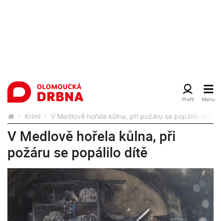
Krimi
V Medlově hořela kůlna, při požáru se popálilo dítě
V Medlově hořela kůlna, při
požáru se popálilo dítě