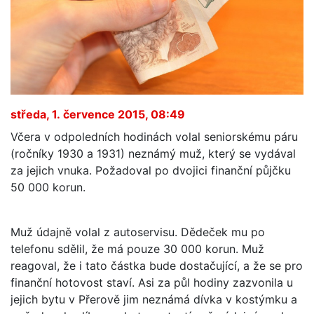
středa, 1. července 2015, 08:49
Včera v odpoledních hodinách volal seniorskému páru
(ročníky 1930 a 1931) neznámý muž, který se vydával
za jejich vnuka. Požadoval po dvojici finanční půjčku
50 000 korun.
Muž údajně volal z autoservisu. Dědeček mu po
telefonu sdělil, že má pouze 30 000 korun. Muž
reagoval, že i tato částka bude dostačující, a že se pro
finanční hotovost staví. Asi za půl hodiny zazvonila u
jejich bytu v Přerově jim neznámá dívka v kostýmku a