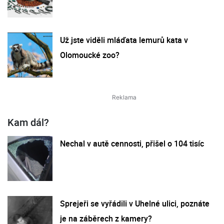
Už jste viděli mláďata lemurů kata v
Olomoucké zoo?
Kam dál?
Nechal v autě cennosti, přišel o 104 tisíc
Sprejeři se vyřádili v Uhelné ulici, poznáte
je na záběrech z kamery?