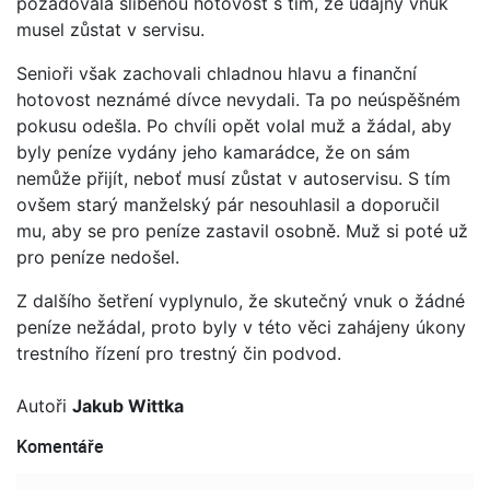
požadovala slíbenou hotovost s tím, že údajný vnuk
musel zůstat v servisu.
Senioři však zachovali chladnou hlavu a finanční
hotovost neznámé dívce nevydali. Ta po neúspěšném
pokusu odešla. Po chvíli opět volal muž a žádal, aby
byly peníze vydány jeho kamarádce, že on sám
nemůže přijít, neboť musí zůstat v autoservisu. S tím
ovšem starý manželský pár nesouhlasil a doporučil
mu, aby se pro peníze zastavil osobně. Muž si poté už
pro peníze nedošel.
Z dalšího šetření vyplynulo, že skutečný vnuk o žádné
peníze nežádal, proto byly v této věci zahájeny úkony
trestního řízení pro trestný čin podvod.
Autoři
Jakub Wittka
Komentáře