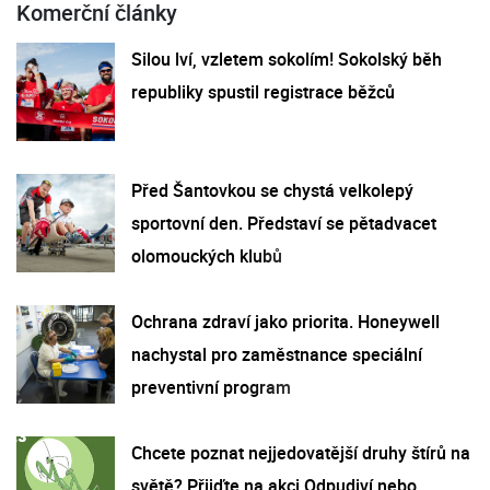
Komerční články
Silou lví, vzletem sokolím! Sokolský běh
republiky spustil registrace běžců
Před Šantovkou se chystá velkolepý
sportovní den. Představí se pětadvacet
olomouckých klubů
Ochrana zdraví jako priorita. Honeywell
nachystal pro zaměstnance speciální
preventivní program
Chcete poznat nejjedovatější druhy štírů na
světě? Přijďte na akci Odpudiví nebo