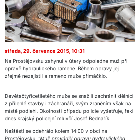
středa, 29. července 2015, 10:31
Na Prostějovsku zahynul v úterý odpoledne muž při
opravě hydraulického ramene. Během opravy jej
zřejmě nezajistil a rameno muže přimáčklo.
Devětačtyřicetiletého muže se snažili zachránit dělníci
z přilehlé stavby i záchranáři, svým zraněním však na
místě podlehl. Okolnosti případu policie vyšetřuje, řekl
dnes krajský policejní mluvčí Josef Bednařík.
Neštěstí se odehrálo kolem 14:00 v obci na
Prostějovsku.
"Muž prováděl opravu hydraulického