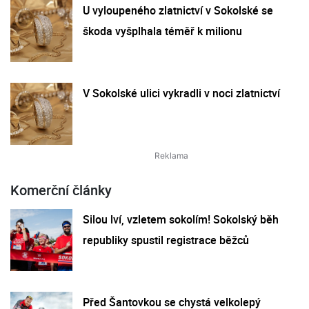
U vyloupeného zlatnictví v Sokolské se
škoda vyšplhala téměř k milionu
V Sokolské ulici vykradli v noci zlatnictví
Komerční články
Silou lví, vzletem sokolím! Sokolský běh
republiky spustil registrace běžců
Před Šantovkou se chystá velkolepý