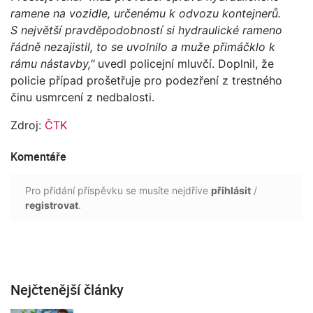
ramene na vozidle, určenému k odvozu kontejnerů.
S největší pravděpodobností si hydraulické rameno
řádně nezajistil, to se uvolnilo a muže přimáčklo k
rámu nástavby,"
uvedl policejní mluvčí. Doplnil, že
policie případ prošetřuje pro podezření z trestného
činu usmrcení z nedbalosti.
Zdroj:
ČTK
Komentáře
Pro přidání příspěvku se musíte nejdříve
přihlásit
/
registrovat
.
Nejčtenější články