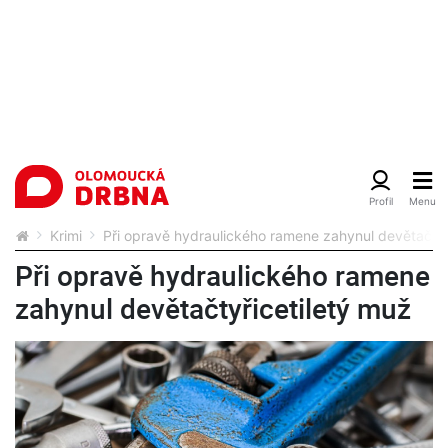
Krimi
Při opravě hydraulického ramene zahynul devětačtyř
Při opravě hydraulického ramene
zahynul devětačtyřicetiletý muž