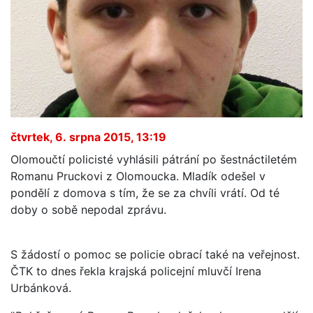
čtvrtek, 6. srpna 2015, 13:19
Olomoučtí policisté vyhlásili pátrání po šestnáctiletém
Romanu Pruckovi z Olomoucka. Mladík odešel v
pondělí z domova s tím, že se za chvíli vrátí. Od té
doby o sobě nepodal zprávu.
S žádostí o pomoc se policie obrací také na veřejnost.
ČTK to dnes řekla krajská policejní mluvčí Irena
Urbánková.