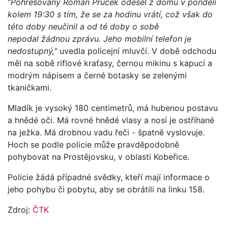
"
Pohřešovaný Roman Prucek odešel z domu v pondělí
kolem 19:30 s tím, že se za hodinu vrátí, což však do
této doby neučinil a od té doby o sobě
nepodal žádnou zprávu. Jeho mobilní telefon je
nedostupný,"
uvedla policejní mluvčí. V době odchodu
měl na sobě riflové kraťasy, černou mikinu s kapucí a
modrým nápisem a černé botasky se zelenými
tkaničkami.
Mladík je vysoký 180 centimetrů, má hubenou postavu
a hnědé oči. Má rovné hnědé vlasy a nosí je ostříhané
na ježka. Má drobnou vadu řeči - špatně vyslovuje.
Hoch se podle policie může pravděpodobně
pohybovat na Prostějovsku, v oblasti Kobeřice.
Policie žádá případné svědky, kteří mají informace o
jeho pohybu či pobytu, aby se obrátili na linku 158.
Zdroj:
ČTK