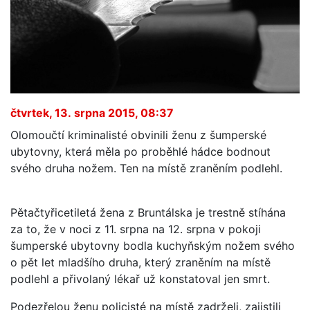
čtvrtek, 13. srpna 2015, 08:37
Olomoučtí kriminalisté obvinili ženu z šumperské
ubytovny, která měla po proběhlé hádce bodnout
svého druha nožem. Ten na místě zraněním podlehl.
Pětačtyřicetiletá žena z Bruntálska je trestně stíhána
za to, že v noci z 11. srpna na 12. srpna v pokoji
šumperské ubytovny bodla kuchyňským nožem svého
o pět let mladšího druha, který zraněním na místě
podlehl a přivolaný lékař už konstatoval jen smrt.
Podezřelou ženu policisté na místě zadrželi, zajistili