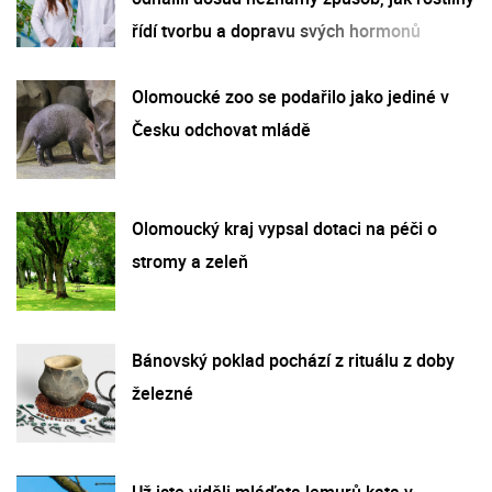
řídí tvorbu a dopravu svých hormonů
Olomoucké zoo se podařilo jako jediné v
Česku odchovat mládě
Olomoucký kraj vypsal dotaci na péči o
stromy a zeleň
Bánovský poklad pochází z rituálu z doby
železné
Už jste viděli mláďata lemurů kata v