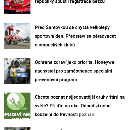
republiky spustil registrace běžců
Před Šantovkou se chystá velkolepý
sportovní den. Představí se pětadvacet
olomouckých klubů
Ochrana zdraví jako priorita. Honeywell
nachystal pro zaměstnance speciální
preventivní program
Chcete poznat nejjedovatější druhy štírů na
světě? Přijďte na akci Odpudiví nebo
kouzelní do Pevnosti poznání