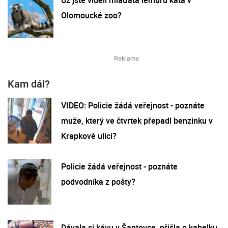
Olomoucké zoo?
Kam dál?
VIDEO: Policie žádá veřejnost - poznáte
muže, který ve čtvrtek přepadl benzinku v
Krapkově ulici?
Policie žádá veřejnost - poznáte
podvodníka z pošty?
Dávala si kávu v Šantovce, přišla o kabelku