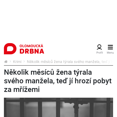
Krimi
Několik měsíců žena týrala svého manžela, teď jí hr
Několik měsíců žena týrala
svého manžela, teď jí hrozí pobyt
za mřížemi