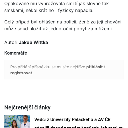
Opakovaně mu vyhrožovala smrtí jak slovně tak
smskami, několikrát ho i fyzicky napadla.
Celý případ byl ohlášen na policii, ženě za její chování
může soud uložit až jednoroční pobyt za mřížemi.
Autoři
Jakub Wittka
Komentáře
Pro přidání příspěvku se musíte nejdříve
přihlásit
/
registrovat
.
Nejčtenější články
Vědci z Univerzity Palackého a AV ČR
odhalili dosud neznámý způsob, jak rostliny