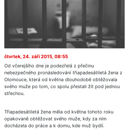
čtvrtek, 24. září 2015, 08:55
Od včerejšího dne je podezřelá z přečinu
nebezpečného pronásledování třiapadesátiletá žena z
Olomouce, která od května dlouhodobě obtěžovala
svého muže po tom, co spolu přestali žít pod jednou
střechou.
Třiapadesátiletá žena měla od května tohoto roku
opakovaně obtěžovat svého muže, kdy za ním
docházela do práce a k domu, kde muž bydlí.