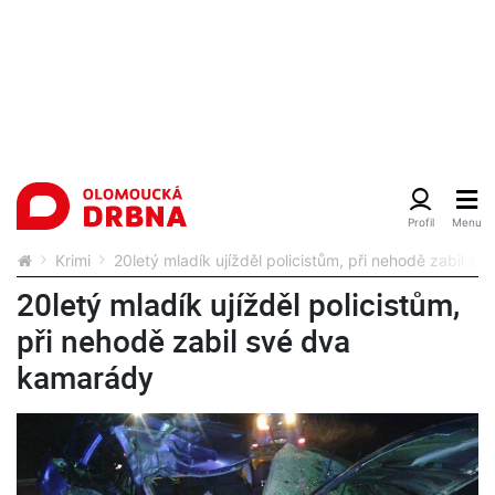
Krimi
20letý mladík ujížděl policistům, při nehodě zabil s
20letý mladík ujížděl policistům,
při nehodě zabil své dva
kamarády