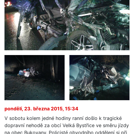
pondělí, 23. března 2015, 15:34
V sobotu kolem jedné hodiny ranní došlo k tragické
dopravní nehodě za obcí Velká Bystřice ve směru jízdy
na obec Bukovany. Policisté obvodního oddělení si při