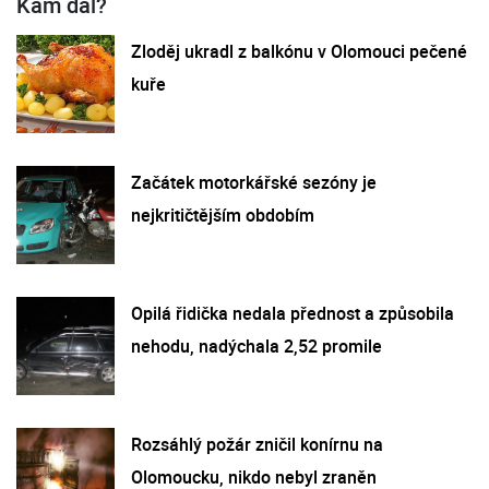
Kam dál?
Zloděj ukradl z balkónu v Olomouci pečené
kuře
Začátek motorkářské sezóny je
nejkritičtějším obdobím
Opilá řidička nedala přednost a způsobila
nehodu, nadýchala 2,52 promile
Rozsáhlý požár zničil konírnu na
Olomoucku, nikdo nebyl zraněn