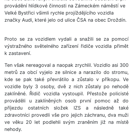
provádění hlídkové činnosti na Zámeckém náměstí ve
Velké Bystřici všimli rychle projíždějícího vozidla
značky Audi, které jelo od ulice ČSA na obec Droždín.
Proto se za vozidlem vydali a snažili se za pomocí
výstražného světelného zařízení řidiče vozidla přimět
k zastavení.
Ten však nereagoval a naopak zrychlil. Vozidlo asi 300
metrů za obcí vyjelo ze silnice a narazilo do stromu,
kde se pak také převrátilo a zůstalo v příkopu. Ve
vozidle byly 3 osoby, dvě z nich zůstaly po nehodě
zaklíněné. Řidič vozidla vystoupil. Přestože policisté
prováděli u zaklíněných osob první pomoc až do
příjezdu ostatních složek IZS a následně také
zdravotníci provedli vše pro jejich záchranu, dva muži
ve věku 20 let podlehli svým zraněním již na místě
nehody.