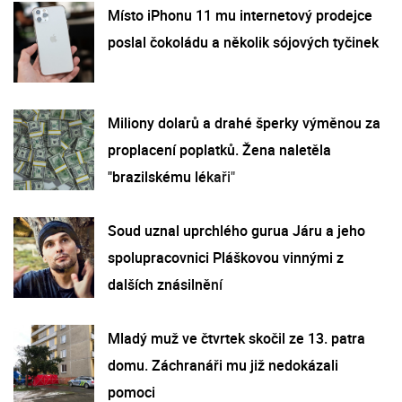
Místo iPhonu 11 mu internetový prodejce
poslal čokoládu a několik sójových tyčinek
Miliony dolarů a drahé šperky výměnou za
proplacení poplatků. Žena naletěla
"brazilskému lékaři"
Soud uznal uprchlého gurua Járu a jeho
spolupracovnici Pláškovou vinnými z
dalších znásilnění
Mladý muž ve čtvrtek skočil ze 13. patra
domu. Záchranáři mu již nedokázali
pomoci