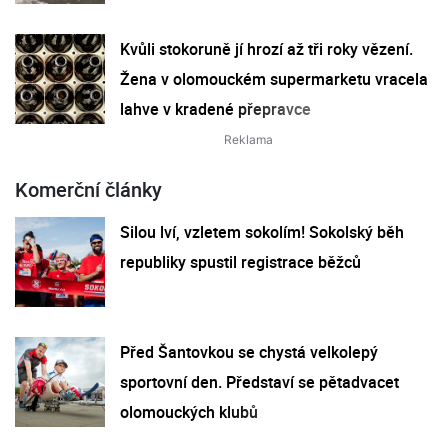
Kvůli stokoruně jí hrozí až tři roky vězení.
Žena v olomouckém supermarketu vracela
lahve v kradené přepravce
Komerční články
Silou lví, vzletem sokolím! Sokolský běh
republiky spustil registrace běžců
Před Šantovkou se chystá velkolepý
sportovní den. Představí se pětadvacet
olomouckých klubů