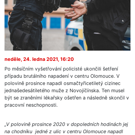
neděle, 24. ledna 2021, 16:20
Po měsíčním vyšetřování policisté ukončili šetření
případu brutálního napadení v centru Olomouce. V
polovině prosince napadl osmačtyřicetiletý cizinec
jednašedesátiletého muže z Novojíčínska. Ten musel
být se zraněními lékařsky ošetřen a následně skončil v
pracovní neschopnosti.
„V polovině prosince 2020 v dopoledních hodinách jej
na chodníku jedné z ulic v centru Olomouce napadl