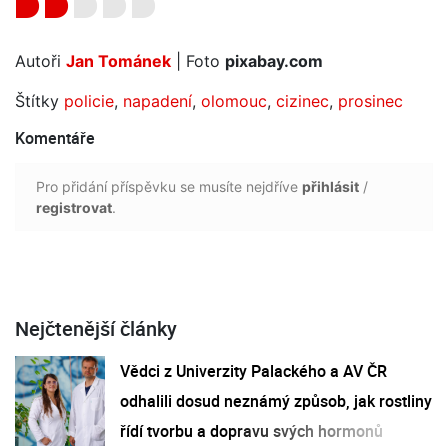
Autoři
Jan Tománek
| Foto
pixabay.com
Štítky
policie
,
napadení
,
olomouc
,
cizinec
,
prosinec
Komentáře
Pro přidání příspěvku se musíte nejdříve
přihlásit
/
registrovat
.
Nejčtenější články
Vědci z Univerzity Palackého a AV ČR
odhalili dosud neznámý způsob, jak rostliny
řídí tvorbu a dopravu svých hormonů