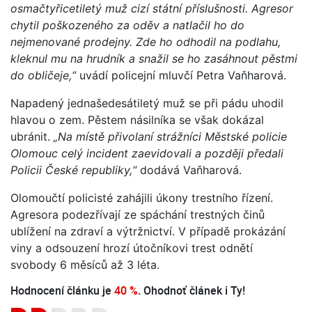
osmačtyřicetiletý muž cizí státní příslušnosti. Agresor
chytil poškozeného za oděv a natlačil ho do
nejmenované prodejny. Zde ho odhodil na podlahu,
kleknul mu na hrudník a snažil se ho zasáhnout pěstmi
do obličeje,“
uvádí policejní mluvčí Petra Vaňharová.
Napadený jednašedesátiletý muž se při pádu uhodil
hlavou o zem. Pěstem násilníka se však dokázal
ubránit.
„Na místě přivolaní strážníci Městské policie
Olomouc celý incident zaevidovali a později předali
Policii České republiky,“
dodává Vaňharová.
Olomoučtí policisté zahájili úkony trestního řízení.
Agresora podezřívají ze spáchání trestných činů
ublížení na zdraví a výtržnictví. V případě prokázání
viny a odsouzení hrozí útočníkovi trest odnětí
svobody 6 měsíců až 3 léta.
Hodnocení článku je
40 %
. Ohodnoť článek i Ty!