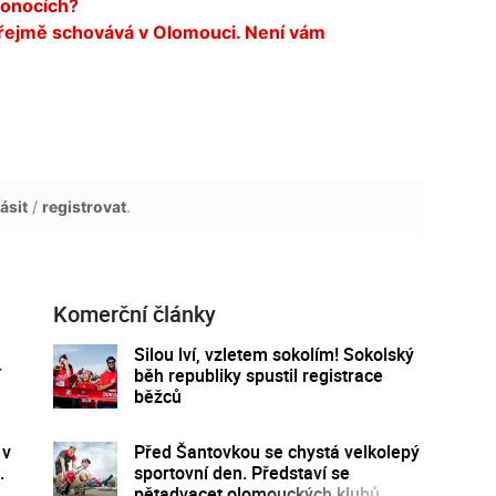
konocích?
 zřejmě schovává v Olomouci. Není vám
ásit
/
registrovat
.
Komerční články
Silou lví, vzletem sokolím! Sokolský
í
běh republiky spustil registrace
běžců
 v
Před Šantovkou se chystá velkolepý
.
sportovní den. Představí se
pětadvacet olomouckých klubů