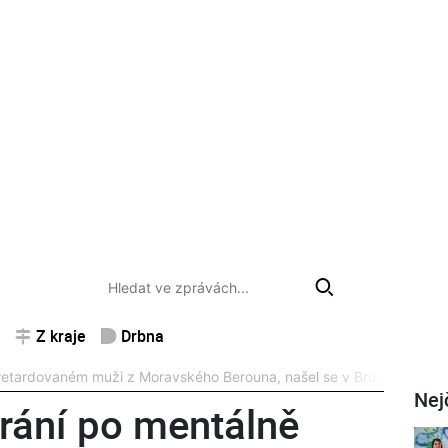
Z kraje
Drbna
ě retardovaném muži z Moravského Berouna, našel se v Bruntále
Nej
trání po mentálně