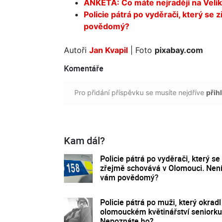
ANKETA: Co máte nejraději na Veli
Policie pátrá po vyděrači, který se
povědomý?
Autoři
Jan Kvapil
| Foto
pixabay.com
Komentáře
Pro přidání příspěvku se musíte nejdříve
přihl
Kam dál?
Policie pátrá po vyděrači, který se
zřejmě schovává v Olomouci. Nen
vám povědomý?
Policie pátrá po muži, který okradl
olomouckém květinářství seniorku
Nepoznáte ho?