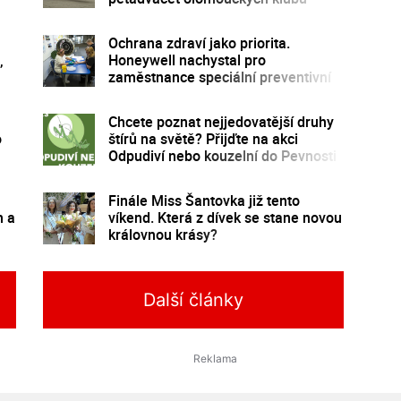
Ochrana zdraví jako priorita.
,
Honeywell nachystal pro
zaměstnance speciální preventivní
program
Chcete poznat nejjedovatější druhy
o
štírů na světě? Přijďte na akci
Odpudiví nebo kouzelní do Pevnosti
poznání
Finále Miss Šantovka již tento
m a
víkend. Která z dívek se stane novou
královnou krásy?
Další články