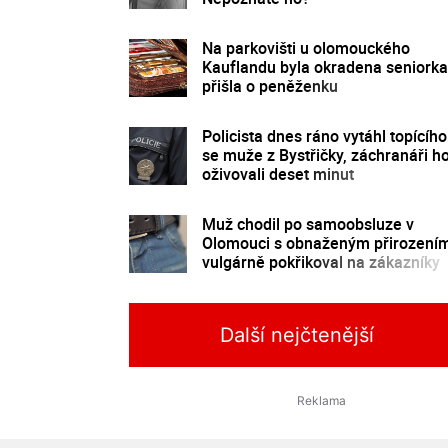
Na parkovišti u olomouckého
Kauflandu byla okradena seniorka
přišla o peněženku
Policista dnes ráno vytáhl topícího
se muže z Bystřičky, záchranáři h
oživovali deset minut
Muž chodil po samoobsluze v
Olomouci s obnaženým přirození
vulgárně pokřikoval na zákazníky
Další nejčtenější