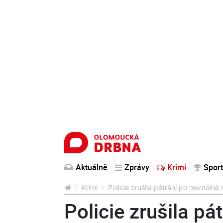
Aktuálně
Zprávy
Krimi
Sport
Krimi
Policie zrušila pátrání po mentáln
Policie zrušila pá