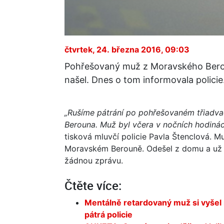
čtvrtek, 24. března 2016, 09:03
Pohřešovaný muž z Moravského Berouna
našel. Dnes o tom informovala policie
„Rušíme pátrání po pohřešovaném třiadv
Berouna. Muž byl včera v nočních hodinác
tisková mluvčí policie Pavla Štenclová. M
Moravském Berouně. Odešel z domu a už se
žádnou zprávu.
Čtěte více:
Mentálně retardovaný muž si vyšel 
pátrá policie