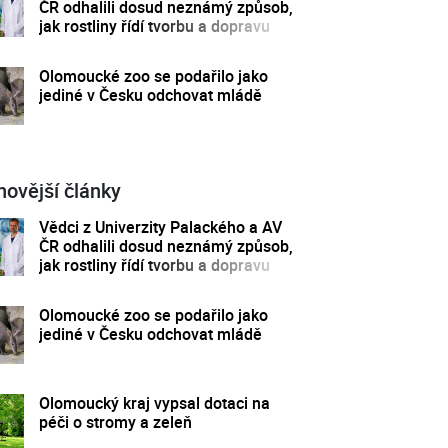
ČR odhalili dosud neznámý způsob,
jak rostliny řídí tvorbu a dopravu
svých hormonů
Olomoucké zoo se podařilo jako
jediné v Česku odchovat mládě
novější články
Vědci z Univerzity Palackého a AV
ČR odhalili dosud neznámý způsob,
jak rostliny řídí tvorbu a dopravu
svých hormonů
Olomoucké zoo se podařilo jako
jediné v Česku odchovat mládě
Olomoucký kraj vypsal dotaci na
péči o stromy a zeleň