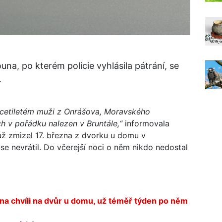
, po kterém policie vyhlásila pátrání, se
.
acetiletém muži z Onrášova, Moravského
h v pořádku nalezen v Bruntále,“
informovala
už zmizel 17. března z dvorku u domu v
 nevrátil. Do včerejší noci o něm nikdo nedostal
na chvíli na dvůr u domu, už téměř týden po něm