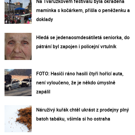
Na Tvarůžkovém festivalu byla okradena
maminka s kočárkem, přišla o peněženku a
doklady
Hledá se jedenaosmdesátiletá seniorka, do
pátrání byl zapojen i policejní vrtulník
FOTO: Hasiči ráno hasili čtyři hořící auta,
není vyloučeno, že je někdo úmyslně
zapálil
Náruživý kuřák chtěl ukrást z prodejny plný
batoh tabáku, všimla si ho ostraha