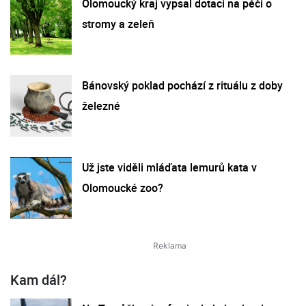
Olomoucký kraj vypsal dotaci na péči o
stromy a zeleň
Bánovský poklad pochází z rituálu z doby
železné
Už jste viděli mláďata lemurů kata v
Olomoucké zoo?
Kam dál?