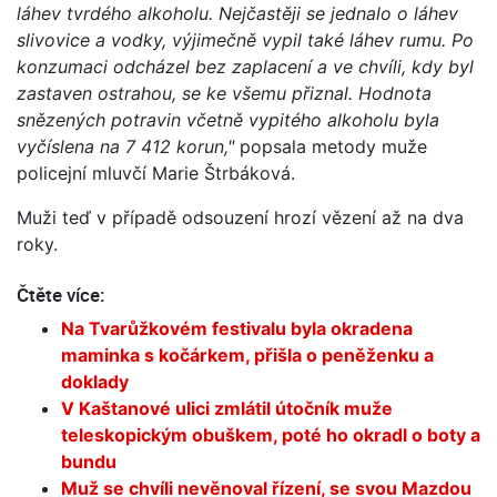
láhev tvrdého alkoholu. Nejčastěji se jednalo o láhev
slivovice a vodky, výjimečně vypil také láhev rumu. Po
konzumaci odcházel bez zaplacení a ve chvíli, kdy byl
zastaven ostrahou, se ke všemu přiznal. Hodnota
snězených potravin včetně vypitého alkoholu byla
vyčíslena na 7 412 korun,"
popsala metody muže
policejní mluvčí Marie Štrbáková.
Muži teď v případě odsouzení hrozí vězení až na dva
roky.
Čtěte více:
Na Tvarůžkovém festivalu byla okradena
maminka s kočárkem, přišla o peněženku a
doklady
V Kaštanové ulici zmlátil útočník muže
teleskopickým obuškem, poté ho okradl o boty a
bundu
Muž se chvíli nevěnoval řízení, se svou Mazdou