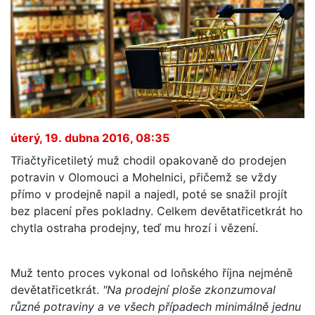
úterý, 19. dubna 2016, 08:35
Třiačtyřicetiletý muž chodil opakovaně do prodejen
potravin v Olomouci a Mohelnici, přičemž se vždy
přímo v prodejně napil a najedl, poté se snažil projít
bez placení přes pokladny. Celkem devětatřicetkrát ho
chytla ostraha prodejny, teď mu hrozí i vězení.
Muž tento proces vykonal od loňského října nejméně
devětatřicetkrát.
"Na prodejní ploše zkonzumoval
různé potraviny a ve všech případech minimálně jednu