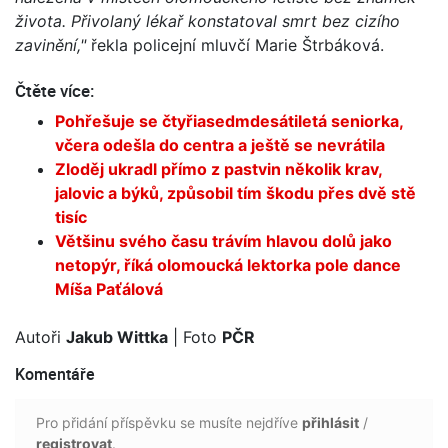
života. Přivolaný lékař konstatoval smrt bez cizího
zavinění,"
řekla policejní mluvčí Marie Štrbáková.
Čtěte více:
Pohřešuje se čtyřiasedmdesátiletá seniorka,
včera odešla do centra a ještě se nevrátila
Zloděj ukradl přímo z pastvin několik krav,
jalovic a býků, způsobil tím škodu přes dvě stě
tisíc
Většinu svého času trávím hlavou dolů jako
netopýr, říká olomoucká lektorka pole dance
Míša Paťálová
Autoři
Jakub Wittka
| Foto
PČR
Komentáře
Pro přidání příspěvku se musíte nejdříve
přihlásit
/
registrovat
.