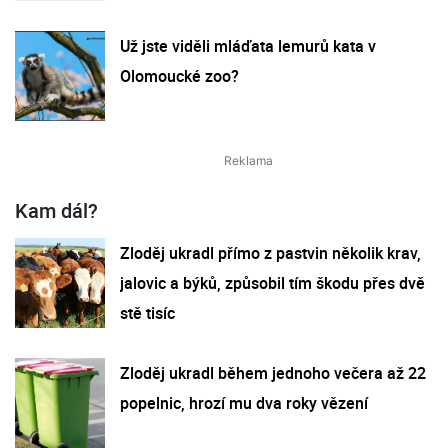
Už jste viděli mláďata lemurů kata v
Olomoucké zoo?
Kam dál?
Zloděj ukradl přímo z pastvin několik krav,
jalovic a býků, způsobil tím škodu přes dvě
stě tisíc
Zloděj ukradl během jednoho večera až 22
popelnic, hrozí mu dva roky vězení