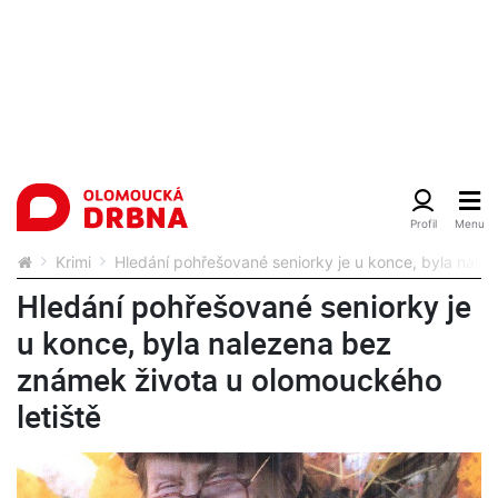
Krimi
Hledání pohřešované seniorky je u konce, byla nale
Hledání pohřešované seniorky je
u konce, byla nalezena bez
známek života u olomouckého
letiště