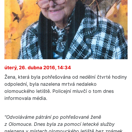
úterý, 26. dubna 2016, 14:34
Žena, která byla pohřešována od nedělní čtvrté hodiny
odpolední, byla nazelena mrtvá nedaleko
olomouckého letiště. Policejní mluvčí o tom dnes
informovala média.
"Odvoláváme pátrání po pohřešované ženě
z Olomouce. Dnes byla za pomocí letecké služby
nalezena v místech olomouckého letiště bez známek