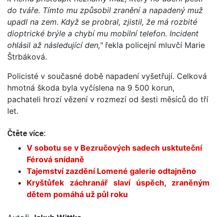
do tváře. Tímto mu způsobil zranění a napadený muž
upadl na zem. Když se probral, zjistil, že má rozbité
dioptrické brýle a chybí mu mobilní telefon. Incident
ohlásil až následující den,"
řekla policejní mluvčí Marie
Štrbáková.
Policisté v současné době napadení vyšetřují. Celková
hmotná škoda byla vyčíslena na 9 500 korun,
pachateli hrozí vězení v rozmezí od šesti měsíců do tří
let.
Čtěte více:
V sobotu se v Bezručových sadech usktuteční
Férová snídaně
Tajemství zazdění Lomené galerie odtajněno
Kryštůfek záchranář slaví úspěch, zraněným
dětem pomáhá už půl roku