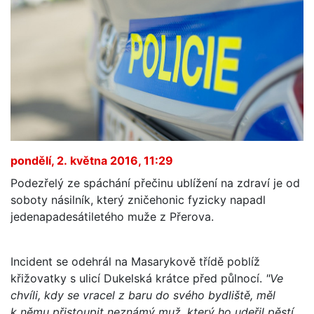
pondělí, 2. května 2016, 11:29
Podezřelý ze spáchání přečinu ublížení na zdraví je od
soboty násilník, který zničehonic fyzicky napadl
jedenapadesátiletého muže z Přerova.
Incident se odehrál na Masarykově třídě poblíž
křižovatky s ulicí Dukelská krátce před půlnocí.
"Ve
chvíli, kdy se vracel z baru do svého bydliště, měl
k němu přistoupit neznámý muž, který ho udeřil pěstí