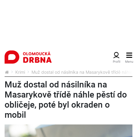
Krimi
Muž dostal od násilníka na Masarykově třídě náhle pě
Muž dostal od násilníka na
Masarykově třídě náhle pěstí do
obličeje, poté byl okraden o
mobil