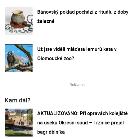
Bánovský poklad pochází z rituálu z doby
železné
Už jste viděli mláďata lemurů kata v
Olomoucké zoo?
Kam dál?
AKTUALIZOVÁNO: Při opravách kolejiště
na úseku Okresní soud – Tržnice přejel
bagr dělníka