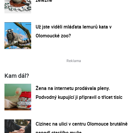
Už jste viděli mláďata lemurů kata v
Olomoucké zoo?
Kam dál?
Žena na internetu prodávala pleny.
Podvodný kupující ji připravil o třicet tisíc
Cizinec na ulici v centru Olomouce brutálně
napadl staršího muže