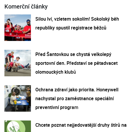
Komerční články
Silou lví, vzletem sokolím! Sokolský běh
republiky spustil registrace běžců
Před Šantovkou se chystá velkolepý
sportovní den. Představí se pětadvacet
olomouckých klubů
Ochrana zdraví jako priorita. Honeywell
nachystal pro zaměstnance speciální
preventivní program
Chcete poznat nejjedovatější druhy štírů na