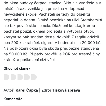
do okna budovy čerpací stanice. Sklo ale vydrželo a v
místě nárazu vznikla jen prasklina v doposud
nevyčíslené škodě. Pachateli se tedy do objektu
nepodařilo dostat. Druhá benzinka na ulici Šternberská
ale tak pevné sklo neměla. Dlažební kostka, kterou
pachatel použil, oknem proletěla a vytvořila otvor,
kterým se pak snadno dostal dovnitř. Z regálu odcizil
cca 200 ks krabiček cigaret v hodnotě cca 20 000 Kč.
Na poškození okna byla škoda předběžně stanovena
na 50 000 Kč. Případy prověřuje PČR pro trestné činy
krádež a poškození cizí věci.
Ohodnoť článek
Autoři
Karel Čapka
| Zdroj
Tisková zpráva
Komentáře