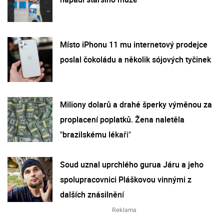
Místo iPhonu 11 mu internetový prodejce
poslal čokoládu a několik sójových tyčinek
Miliony dolarů a drahé šperky výměnou za
proplacení poplatků. Žena naletěla
"brazilskému lékaři"
Soud uznal uprchlého gurua Járu a jeho
spolupracovnici Pláškovou vinnými z
dalších znásilnění