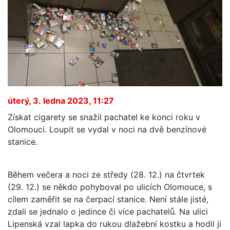
úterý, 3. ledna 2023, 11:27
Získat cigarety se snažil pachatel ke konci roku v
Olomouci. Loupit se vydal v noci na dvě benzínové
stanice.
Během večera a noci ze středy (28. 12.) na čtvrtek
(29. 12.) se někdo pohyboval po ulicích Olomouce, s
cílem zaměřit se na čerpací stanice. Není stále jisté,
zdali se jednalo o jedince či více pachatelů. Na ulici
Lipenská vzal lapka do rukou dlažební kostku a hodil ji