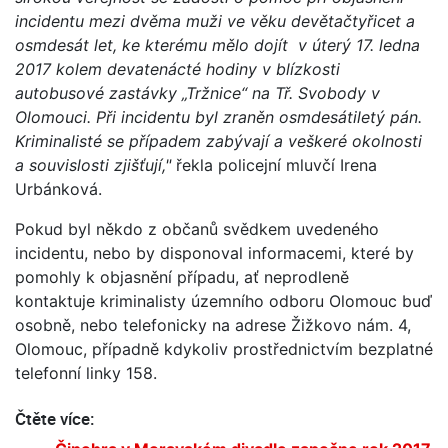
incidentu mezi dvěma muži ve věku devětačtyřicet a
osmdesát let, ke kterému mělo dojít v úterý 17. ledna
2017 kolem devatenácté hodiny v blízkosti
autobusové zastávky „Tržnice“ na Tř. Svobody v
Olomouci. Při incidentu byl zraněn osmdesátiletý pán.
Kriminalisté se případem zabývají a veškeré okolnosti
a souvislosti zjišťují,"
řekla policejní mluvčí Irena
Urbánková.
Pokud byl někdo z občanů svědkem uvedeného
incidentu, nebo by disponoval informacemi, které by
pomohly k objasnění případu, ať neprodleně
kontaktuje kriminalisty územního odboru Olomouc buď
osobně, nebo telefonicky na adrese Žižkovo nám. 4,
Olomouc, případně kdykoliv prostřednictvím bezplatné
telefonní linky 158.
Čtěte více: