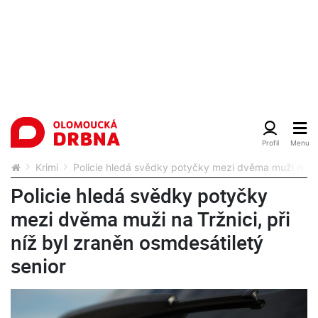
Krimi
Policie hledá svědky potyčky mezi dvěma muži na Trž
Policie hledá svědky potyčky
mezi dvěma muži na Tržnici, při
níž byl zraněn osmdesátiletý
senior