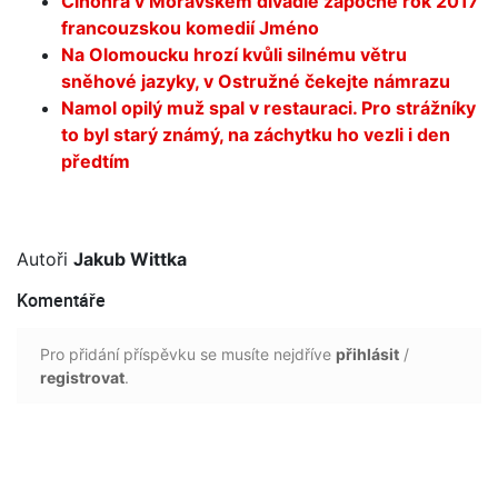
Činohra v Moravském divadle započne rok 2017
francouzskou komedií Jméno
Na Olomoucku hrozí kvůli silnému větru
sněhové jazyky, v Ostružné čekejte námrazu
Namol opilý muž spal v restauraci. Pro strážníky
to byl starý známý, na záchytku ho vezli i den
předtím
Autoři
Jakub Wittka
Komentáře
Pro přidání příspěvku se musíte nejdříve
přihlásit
/
registrovat
.