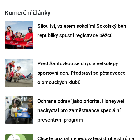
Komerční články
Silou lví, vzletem sokolím! Sokolský běh
republiky spustil registrace běžců
Před Šantovkou se chystá velkolepý
sportovní den. Představí se pětadvacet
olomouckých klubů
Ochrana zdraví jako priorita. Honeywell
nachystal pro zaměstnance speciální
preventivní program
Chcete poznat nejjedovatější druhy štírů na