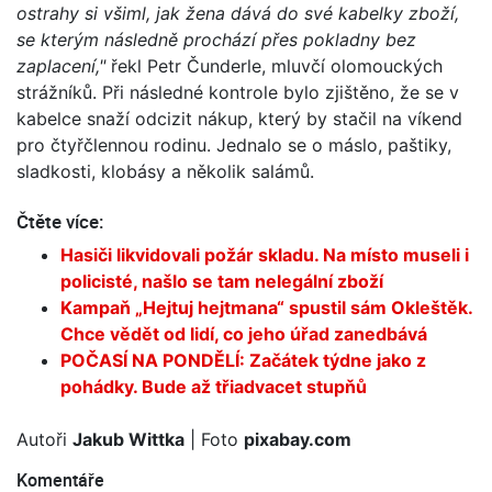
ostrahy si všiml, jak žena dává do své kabelky zboží,
se kterým následně prochází přes pokladny bez
zaplacení,"
řekl Petr Čunderle, mluvčí olomouckých
strážníků. Při následné kontrole bylo zjištěno, že se v
kabelce snaží odcizit nákup, který by stačil na víkend
pro čtyřčlennou rodinu. Jednalo se o máslo, paštiky,
sladkosti, klobásy a několik salámů.
Čtěte více:
Hasiči likvidovali požár skladu. Na místo museli i
policisté, našlo se tam nelegální zboží
Kampaň „Hejtuj hejtmana“ spustil sám Okleštěk.
Chce vědět od lidí, co jeho úřad zanedbává
POČASÍ NA PONDĚLÍ: Začátek týdne jako z
pohádky. Bude až třiadvacet stupňů
Autoři
Jakub Wittka
| Foto
pixabay.com
Komentáře