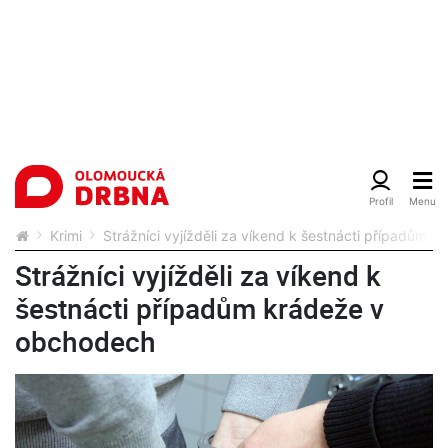
Krimi
Strážníci vyjížděli za víkend k šestnácti případům 
Strážníci vyjížděli za víkend k
šestnácti případům krádeže v
obchodech