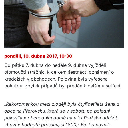
pondělí, 10. dubna 2017, 10:30
Od pátku 7. dubna do neděle 9. dubna vyjížděli
olomoučtí strážníci k celkem šestnácti oznámení o
krádežích v obchodech. Polovina byla vyřešena
pokutou, zbytek případů byl předán k dalšímu šetření.
„Rekordmankou mezi zloději byla čtyřicetiletá žena z
obce na Přerovsku, která se v sobotu po poledni
pokusila v obchodním domě na ulici Pražská odcizit
zboží v hodnotě přesahující 1800,- Kč. Pracovník