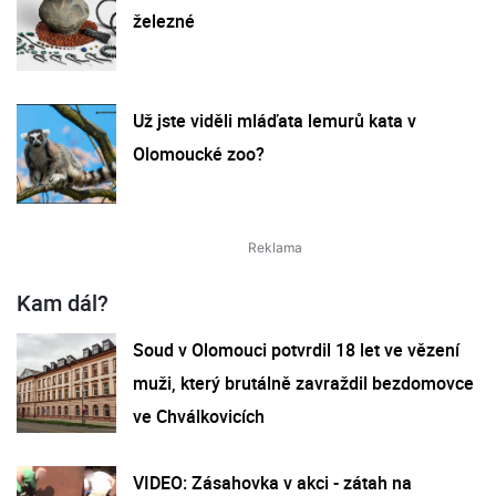
železné
Už jste viděli mláďata lemurů kata v
Olomoucké zoo?
Kam dál?
Soud v Olomouci potvrdil 18 let ve vězení
muži, který brutálně zavraždil bezdomovce
ve Chválkovicích
VIDEO: Zásahovka v akci - zátah na