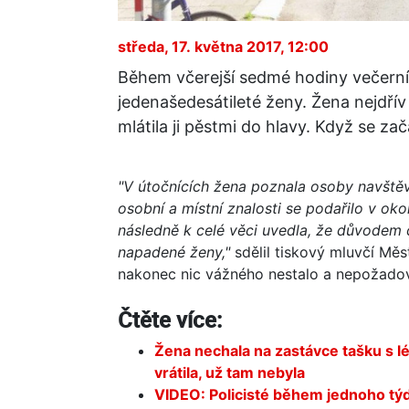
středa, 17. května 2017, 12:00
Během včerejší sedmé hodiny večerní
jedenašedesátileté ženy. Žena nejdřív
mlátila ji pěstmi do hlavy. Když se zač
"V útočnících žena poznala osoby navštěv
osobní a místní znalosti se podařilo v ok
následně k celé věci uvedla, že důvodem c
napadené ženy,"
sdělil tiskový mluvčí Měs
nakonec nic vážného nestalo a nepožadova
Čtěte více:
Žena nechala na zastávce tašku s l
vrátila, už tam nebyla
VIDEO: Policisté během jednoho týdn