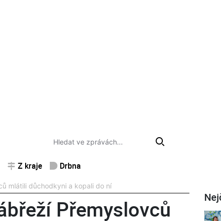
Z kraje
Drbna
 mlátili důchodkyni a kopali do ní
Nej
ábřeží Přemyslovců