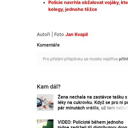
Policie navrhla obžalovat vojáky, kte
kolegy, jednoho těžce
Autoři
| Foto
Jan Kvapil
Komentáře
Pro přidání příspěvku se musíte nejdříve
přihl
Kam dál?
Žena nechala na zastávce tašku s
léky na cukrovku. Když se pro ni p
pár minutách vrátila, už tam nebyl
VIDEO: Policisté během jednoho
týdne zadrželi tři distributory drog