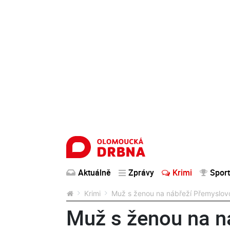
Aktuálně
Zprávy
Krimi
Sport
Krimi
Muž s ženou na nábřeží Přemyslovců
Muž s ženou na n