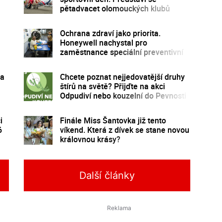
pětadvacet olomouckých klubů
Ochrana zdraví jako priorita.
Honeywell nachystal pro
zaměstnance speciální preventivní
program
ra
Chcete poznat nejjedovatější druhy
štírů na světě? Přijďte na akci
Odpudiví nebo kouzelní do Pevnosti
poznání
i
Finále Miss Šantovka již tento
6
víkend. Která z dívek se stane novou
královnou krásy?
Další články