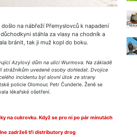
 došlo na nábřeží Přemyslovců k napadení
 důchodkyni stáhla za vlasy na chodník a
ala bránit, tak ji muž kopl do boku.
ující Azylový dům na ulici Wurmova. Na základě
olí strážníkům uvedené osoby dohledat. Dvojice
elého incidentu byl slovní útok ze strany
tské policie Olomouc Petr Čunderle. Ženě se
la lékařské ošetření.
éky na cukrovku. Když se pro ni po pár minutách
e zadrželi tři distributory drog