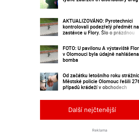
AKTUALIZOVÁNO: Pyrotechnici
kontrolovali podezřelý předmět na
zastávce u Flory. Šlo o prázdnou
trubku
FOTO: U pavilonu A výstaviště Flo
v Olomouci byla údajně nahlášena
bomba
Od začátku letošního roku strážníc
Městské policie Olomouc řešili 27
případů krádeží v obchodech
Další nejčtenější