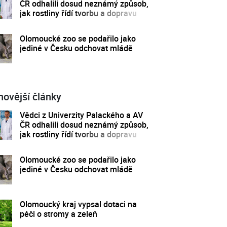
ČR odhalili dosud neznámý způsob,
jak rostliny řídí tvorbu a dopravu
svých hormonů
Olomoucké zoo se podařilo jako
jediné v Česku odchovat mládě
novější články
Vědci z Univerzity Palackého a AV
ČR odhalili dosud neznámý způsob,
jak rostliny řídí tvorbu a dopravu
svých hormonů
Olomoucké zoo se podařilo jako
jediné v Česku odchovat mládě
Olomoucký kraj vypsal dotaci na
péči o stromy a zeleň