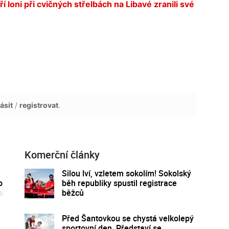
ří loni při cvičných střelbách na Libavé zranili své
ásit
/
registrovat
.
Komerční články
Silou lví, vzletem sokolím! Sokolský
o
běh republiky spustil registrace
a
běžců
Před Šantovkou se chystá velkolepý
sportovní den. Představí se