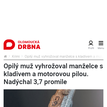
Krimi
Opilý muž vyhrožoval manželce s kladivem a motorov
Opilý muž vyhrožoval manželce s
kladivem a motorovou pilou.
Nadýchal 3,7 promile