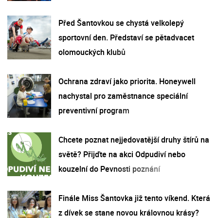
Před Šantovkou se chystá velkolepý
sportovní den. Představí se pětadvacet
olomouckých klubů
Ochrana zdraví jako priorita. Honeywell
nachystal pro zaměstnance speciální
preventivní program
Chcete poznat nejjedovatější druhy štírů na
světě? Přijďte na akci Odpudiví nebo
kouzelní do Pevnosti poznání
Finále Miss Šantovka již tento víkend. Která
z dívek se stane novou královnou krásy?