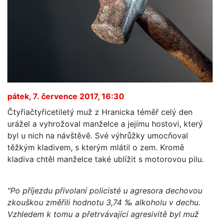
pátek, 7. července 2017, 16:30
Čtyřiačtyřicetiletý muž z Hranicka téměř celý den
urážel a vyhrožoval manželce a jejímu hostovi, který
byl u nich na návštěvě. Své výhrůžky umocňoval
těžkým kladivem, s kterým mlátil o zem. Kromě
kladiva chtěl manželce také ublížit s motorovou pilu.
"Po příjezdu přivolaní policisté u agresora dechovou
zkouškou změřili hodnotu 3,74 ‰ alkoholu v dechu.
Vzhledem k tomu a přetrvávající agresivitě byl muž