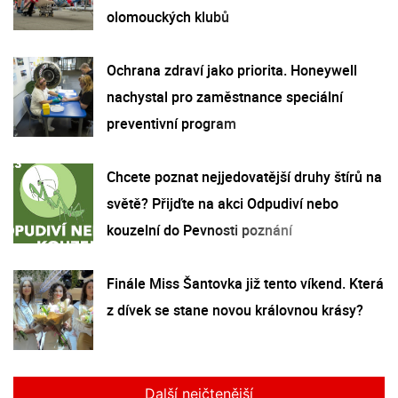
olomouckých klubů
Ochrana zdraví jako priorita. Honeywell
nachystal pro zaměstnance speciální
preventivní program
Chcete poznat nejjedovatější druhy štírů na
světě? Přijďte na akci Odpudiví nebo
kouzelní do Pevnosti poznání
Finále Miss Šantovka již tento víkend. Která
z dívek se stane novou královnou krásy?
Další nejčtenější