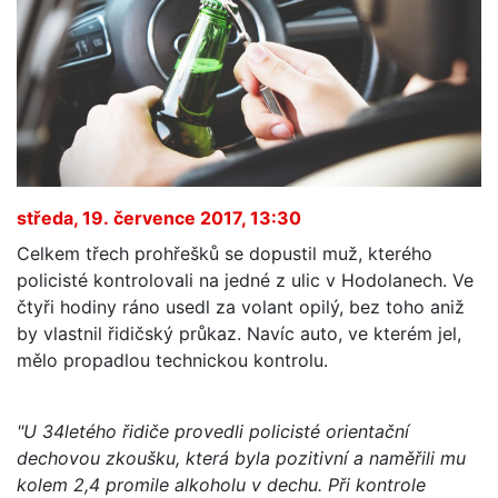
středa, 19. července 2017, 13:30
Celkem třech prohřešků se dopustil muž, kterého
policisté kontrolovali na jedné z ulic v Hodolanech. Ve
čtyři hodiny ráno usedl za volant opilý, bez toho aniž
by vlastnil řidičský průkaz. Navíc auto, ve kterém jel,
mělo propadlou technickou kontrolu.
"U 34letého řidiče provedli policisté orientační
dechovou zkoušku, která byla pozitivní a naměřili mu
kolem 2,4 promile alkoholu v dechu. Při kontrole