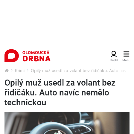
Krimi
Opilý muž usedl za volant bez řidičáku. Auto navíc 
Opilý muž usedl za volant bez
řidičáku. Auto navíc nemělo
technickou