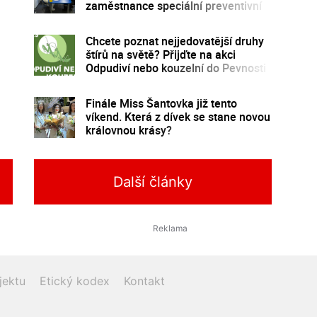
zaměstnance speciální preventivní
program
Chcete poznat nejjedovatější druhy
štírů na světě? Přijďte na akci
Odpudiví nebo kouzelní do Pevnosti
poznání
Finále Miss Šantovka již tento
víkend. Která z dívek se stane novou
královnou krásy?
Další články
jektu
Etický kodex
Kontakt