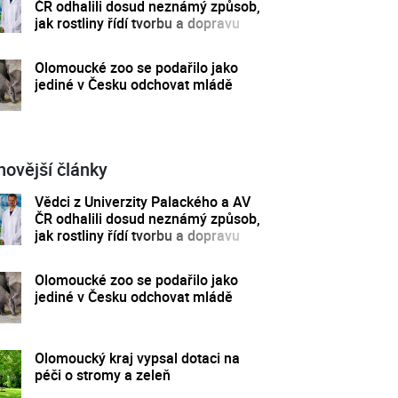
ČR odhalili dosud neznámý způsob,
jak rostliny řídí tvorbu a dopravu
svých hormonů
Olomoucké zoo se podařilo jako
jediné v Česku odchovat mládě
novější články
Vědci z Univerzity Palackého a AV
ČR odhalili dosud neznámý způsob,
jak rostliny řídí tvorbu a dopravu
svých hormonů
Olomoucké zoo se podařilo jako
jediné v Česku odchovat mládě
Olomoucký kraj vypsal dotaci na
péči o stromy a zeleň