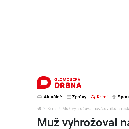
Aktuálně
Zprávy
Krimi
Sport
Krimi
Muž vyhrožoval návštěvníkům resta
Muž vyhrožoval 