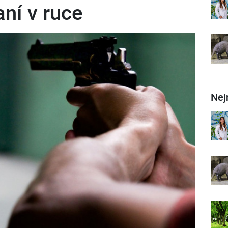
aní v ruce
Nej