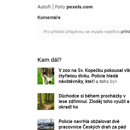
Autoři
| Foto
pexels.com
Komentáře
Pro přidání příspěvku se musíte nejdříve
přihl
Kam dál?
V zoo na Sv. Kopečku pokousal vlk
čtyřletou dívku. Policie hledá
návštěvníky, kteří u toho byli
Důchodce si během procházky v
lese zdřímnul. Zloděj toho využil a
okradl ho
Policie navrhla obžalovat dvě
pracovnice Českých drah za pád