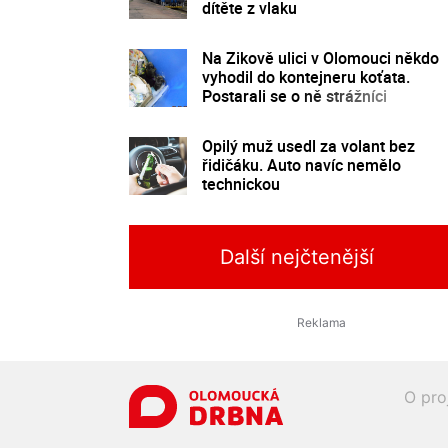
dítěte z vlaku
Na Zikově ulici v Olomouci někdo
vyhodil do kontejneru koťata.
Postarali se o ně strážníci
Opilý muž usedl za volant bez
řidičáku. Auto navíc nemělo
technickou
Další nejčtenější
O pro