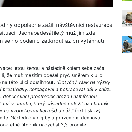
odiny odpoledne zažili návštěvníci restaurace
 situaci. Jednapadesátiletý muž jim zde
ům se ho podařilo zatknout až při vytáhnutí
vacetiletou ženou a následně kolem sebe začal
stili, že muž mezitím odešel pryč směrem k ulici
na této ulici dostihnout.
"Dotyčný však na výzvy
 prostředky, nereagoval a pokračoval dál v chůzi.
užil donucovací prostředek hrozbu namířenou
aň má v batohu, který následně položil na chodník.
er na vzduchovou kartuši) a nůž,"
řekl tiskový
erle. Následně u něj byla provedena dechová
Konkrétně útočník nadýchal 3,3 promile.