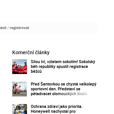
ásit
/
registrovat
.
Komerční články
Silou lví, vzletem sokolím! Sokolský
běh republiky spustil registrace
běžců
Před Šantovkou se chystá velkolepý
sportovní den. Představí se
pětadvacet olomouckých klubů
Ochrana zdraví jako priorita.
Honeywell nachystal pro