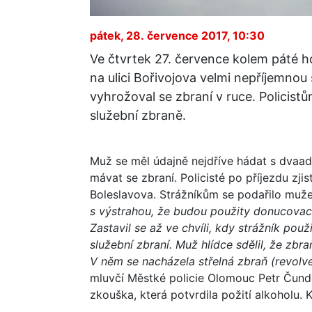
pátek, 28. července 2017, 10:30
Ve čtvrtek 27. července kolem páté h
na ulici Bořivojova velmi nepříjemnou
vyhrožoval se zbraní v ruce. Policist
služební zbraně.
Muž se měl údajně nejdříve hádat s dvaad
mávat se zbraní. Policisté po příjezdu zji
Boleslavova. Strážníkům se podařilo muže 
s výstrahou, že budou použity donucovací
Zastavil se až ve chvíli, kdy strážník po
služební zbraní. Muž hlídce sdělil, že zbr
V něm se nacházela střelná zbraň (revolv
mluvčí Městké policie Olomouc Petr Čund
zkouška, která potvrdila požití alkoholu. 