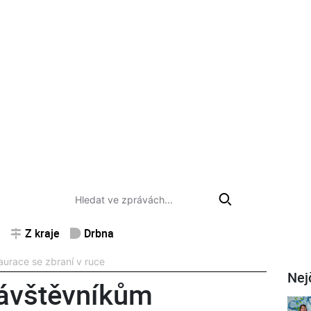
Z kraje
Drbna
urace se zbraní v ruce
Nej
návštěvníkům