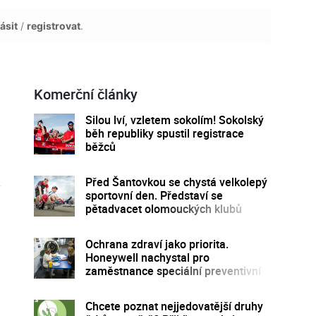
ásit
/
registrovat
.
Komerční články
Silou lví, vzletem sokolím! Sokolský
běh republiky spustil registrace
běžců
Před Šantovkou se chystá velkolepý
sportovní den. Představí se
pětadvacet olomouckých klubů
Ochrana zdraví jako priorita.
Honeywell nachystal pro
zaměstnance speciální preventivní
program
Chcete poznat nejjedovatější druhy