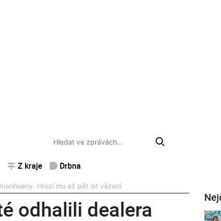
Z kraje
Drbna
a marihuany. Hrozí mu až pět let vězení
Nej
é odhalili dealera