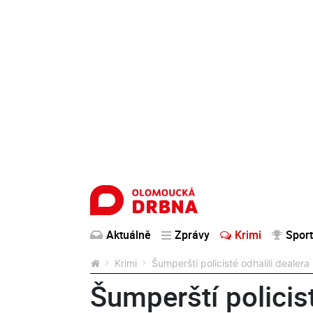
Aktuálně
Zprávy
Krimi
Sport
Krimi
Šumperští policisté odhalili dealer
Šumperští policist