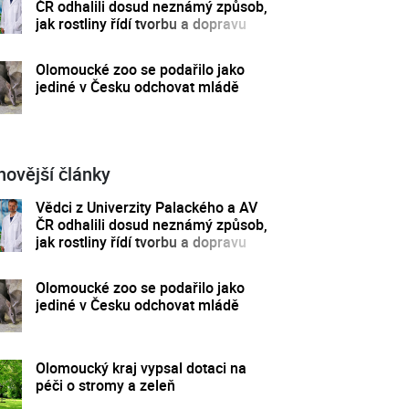
ČR odhalili dosud neznámý způsob,
jak rostliny řídí tvorbu a dopravu
svých hormonů
Olomoucké zoo se podařilo jako
jediné v Česku odchovat mládě
novější články
Vědci z Univerzity Palackého a AV
ČR odhalili dosud neznámý způsob,
jak rostliny řídí tvorbu a dopravu
svých hormonů
Olomoucké zoo se podařilo jako
jediné v Česku odchovat mládě
Olomoucký kraj vypsal dotaci na
péči o stromy a zeleň