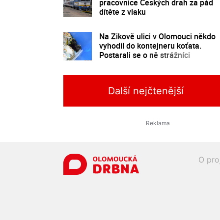
pracovnice Českých drah za pád
dítěte z vlaku
Na Zikově ulici v Olomouci někdo
vyhodil do kontejneru koťata.
Postarali se o ně strážníci
Další nejčtenější
O pro