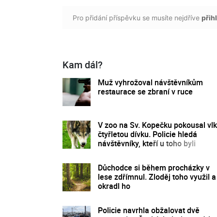
Pro přidání příspěvku se musíte nejdříve
přihl
Kam dál?
Muž vyhrožoval návštěvníkům
restaurace se zbraní v ruce
V zoo na Sv. Kopečku pokousal vlk
čtyřletou dívku. Policie hledá
návštěvníky, kteří u toho byli
Důchodce si během procházky v
lese zdřímnul. Zloděj toho využil a
okradl ho
Policie navrhla obžalovat dvě