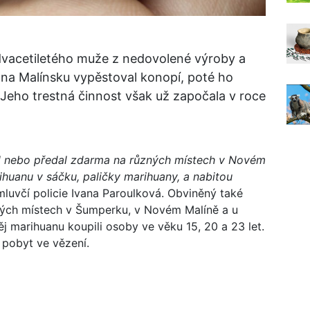
iadvacetiletého muže z nedovolené výroby a
 na Malínsku vypěstoval konopí, poté ho
 Jeho trestná činnost však už započala v roce
l nebo předal zdarma na různých místech v Novém
huanu v sáčku, paličky marihuany, a nabitou
luvčí policie Ivana Paroulková. Obviněný také
ných místech v Šumperku, v Novém Malíně a u
ěj marihuanu koupili osoby ve věku 15, 20 a 23 let.
ý pobyt ve vězení.