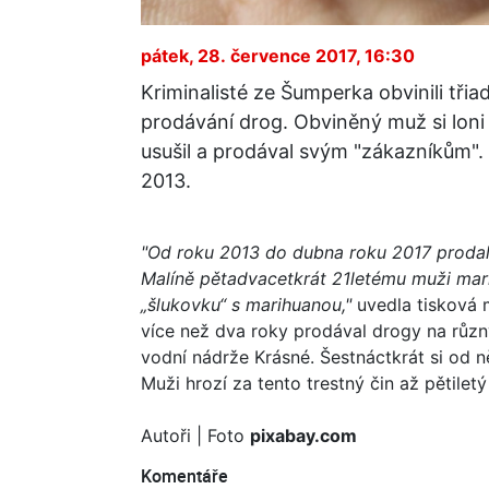
pátek, 28. července 2017, 16:30
Kriminalisté ze Šumperka obvinili tř
prodávání drog. Obviněný muž si loni
usušil a prodával svým "zákazníkům".
2013.
"Od roku 2013 do dubna roku 2017 proda
Malíně pětadvacetkrát 21letému muži mari
„šlukovku“ s marihuanou,"
uvedla tisková m
více než dva roky prodával drogy na růz
vodní nádrže Krásné. Šestnáctkrát si od n
Muži hrozí za tento trestný čin až pětilet
Autoři
| Foto
pixabay.com
Komentáře