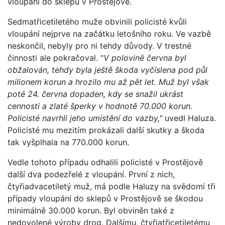
vloupání do sklepů v Prostějově.
Sedmatřicetiletého muže obvinili policisté kvůli
vloupání nejprve na začátku letošního roku. Ve vazbě
neskončil, nebyly pro ni tehdy důvody. V trestné
činnosti ale pokračoval. "
V polovině června byl
obžalován, tehdy byla ještě škoda vyčíslena pod půl
milionem korun a hrozilo mu až pět let. Muž byl však
poté 24. června dopaden, kdy se snažil ukrást
cennosti a zlaté šperky v hodnotě 70.000 korun.
Policisté navrhli jeho umístění do vazby,"
uvedl Haluza.
Policisté mu mezitím prokázali další skutky a škoda
tak vyšplhala na 770.000 korun.
Vedle tohoto případu odhalili policisté v Prostějově
další dva podezřelé z vloupání. První z nich,
čtyřiadvacetiletý muž, má podle Haluzy na svědomí tři
případy vloupání do sklepů v Prostějově se škodou
minimálně 30.000 korun. Byl obviněn také z
nedovolené výroby drog. Dalšímu, čtyřiatřicetiletému