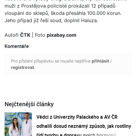
muži z Prostějova policisté prokázali 12 případů
vloupání do sklepů, škoda přesáhla 100.000 korun.
Jeho případ již řeší soud, doplnil Haluza.
Autoři
ČTK
| Foto
pixabay.com
Komentáře
Pro přidání příspěvku se musíte nejdříve
přihlásit
/
registrovat
.
Nejčtenější články
Vědci z Univerzity Palackého a AV ČR
odhalili dosud neznámý způsob, jak rostliny
řídí tvorbu a dopravu svých hormonů