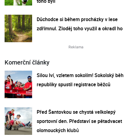
toho byli
Důchodce si během procházky v lese
zdřímnul. Zloděj toho využil a okradl ho
Komerční články
Silou lví, vzletem sokolím! Sokolský běh
republiky spustil registrace běžců
Před Šantovkou se chystá velkolepý
sportovní den. Představí se pětadvacet
olomouckých klubů