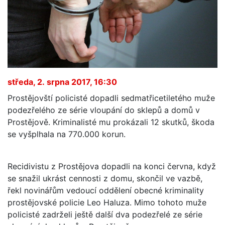
středa, 2. srpna 2017, 16:30
Prostějovští policisté dopadli sedmatřicetiletého muže
podezřelého ze série vloupání do sklepů a domů v
Prostějově. Kriminalisté mu prokázali 12 skutků, škoda
se vyšplhala na 770.000 korun.
Recidivistu z Prostějova dopadli na konci června, když
se snažil ukrást cennosti z domu, skončil ve vazbě,
řekl novinářům vedoucí oddělení obecné kriminality
prostějovské policie Leo Haluza. Mimo tohoto muže
policisté zadrželi ještě další dva podezřelé ze série