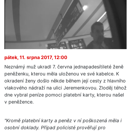
pátek, 11. srpna 2017, 12:00
Neznámý muž ukradl 7. června jednapadesítileté ženě
peněženku, kterou měla uloženou ve své kabelce. K
okradení ženy došlo někde během její cesty z hlavního
vlakového nádraží na ulici Jeremenkovou. Zloděj téhož
dne vybral peníze pomoci platební karty, kterou našel
v peněžence.
"Kromě platební karty a peněz v ní poškozená měla i
osobní doklady. Případ policisté prověřují pro