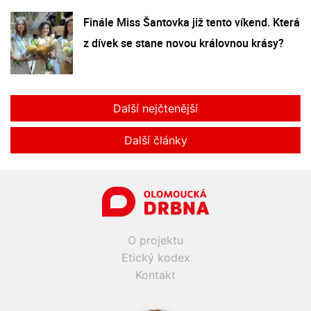
Finále Miss Šantovka již tento víkend. Která
z dívek se stane novou královnou krásy?
Další nejčtenější
Další články
O projektu
Etický kodex
Kontakt