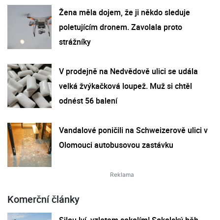
Žena měla dojem, že ji někdo sleduje
poletujícím dronem. Zavolala proto
strážníky
V prodejně na Nedvědově ulici se udála
velká žvýkačková loupež. Muž si chtěl
odnést 56 balení
Vandalové poničili na Schweizerově ulici v
Olomouci autobusovou zastávku
Komerční články
Silou lví, vzletem sokolím! Sokolský běh