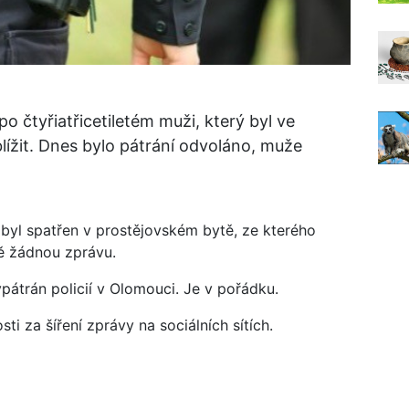
 po čtyřiatřicetiletém muži, který byl ve
lížit. Dnes bylo pátrání odvoláno, muže
byl spatřen v prostějovském bytě, ze kterého
ě žádnou zprávu.
ypátrán policií v Olomouci. Je v pořádku.
 za šíření zprávy na sociálních sítích.