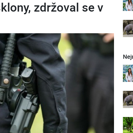
lony, zdržoval se v
Nej