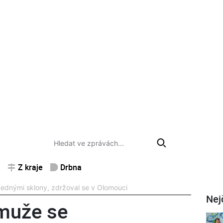
Z kraje
Drbna
žednými sklony, zdržoval se v Olomouci
Nej
 muže se