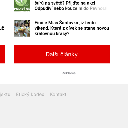
štírů na světě? Přijďte na akci
Odpudiví nebo kouzelní do Pevnosti
poznání
Finále Miss Šantovka již tento
už
víkend. Která z dívek se stane novou
královnou krásy?
Další články
jektu
Etický kodex
Kontakt