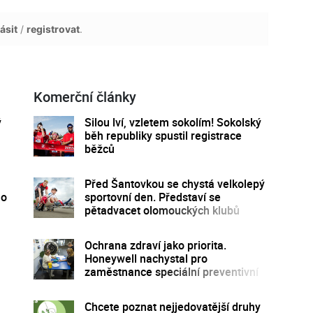
ásit
/
registrovat
.
Komerční články
ý
Silou lví, vzletem sokolím! Sokolský
běh republiky spustil registrace
běžců
u
Před Šantovkou se chystá velkolepý
lo
sportovní den. Představí se
pětadvacet olomouckých klubů
Ochrana zdraví jako priorita.
Honeywell nachystal pro
zaměstnance speciální preventivní
program
Chcete poznat nejjedovatější druhy