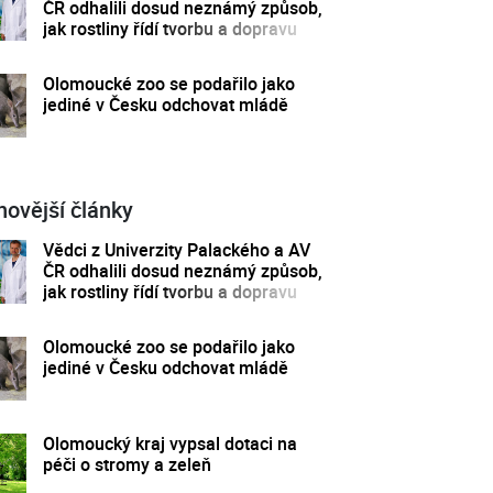
ČR odhalili dosud neznámý způsob,
jak rostliny řídí tvorbu a dopravu
svých hormonů
Olomoucké zoo se podařilo jako
jediné v Česku odchovat mládě
novější články
Vědci z Univerzity Palackého a AV
ČR odhalili dosud neznámý způsob,
jak rostliny řídí tvorbu a dopravu
svých hormonů
Olomoucké zoo se podařilo jako
jediné v Česku odchovat mládě
Olomoucký kraj vypsal dotaci na
péči o stromy a zeleň