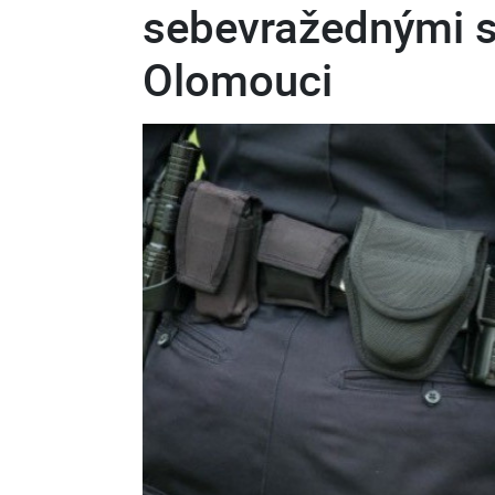
sebevražednými sk
Olomouci