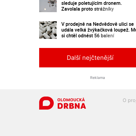
sleduje poletujícím dronem.
Zavolala proto strážníky
V prodejně na Nedvědově ulici se
udála velká žvýkačková loupež. M
si chtěl odnést 56 balení
Další nejčtenější
O pro