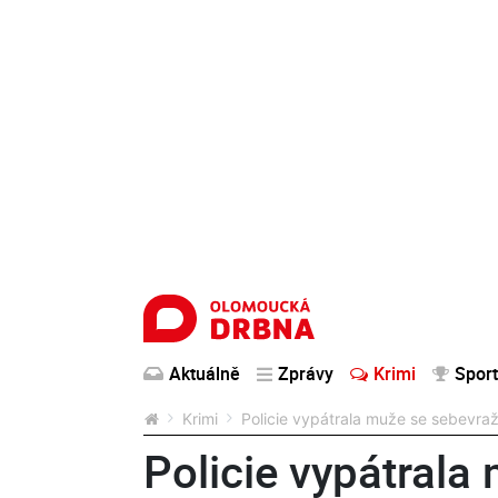
Aktuálně
Zprávy
Krimi
Sport
Krimi
Policie vypátrala muže se sebevra
Policie vypátrala