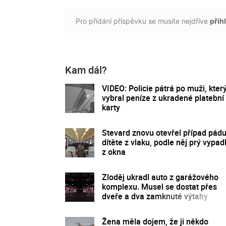
Pro přidání příspěvku se musíte nejdříve
přihl
Kam dál?
VIDEO: Policie pátrá po muži, kter
vybral peníze z ukradené platební
karty
Stevard znovu otevřel případ pád
dítěte z vlaku, podle něj prý vypad
z okna
Zloděj ukradl auto z garážového
komplexu. Musel se dostat přes
dveře a dva zamknuté výtahy
Žena měla dojem, že ji někdo