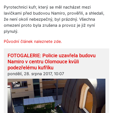
Pyrotechnici kufr, který se měl nacházet mezi
lavičkami před budovou Namiro, prověřili, a shledali,
že není okolí nebezpečný, byl prázdný. Všechna
omezení proto byla zrušena a provoz je již nyní
plynulý.
Původní článek naleznete zde.
FOTOGALERIE: Policie uzavřela budovu
Namiro v centru Olomouce kvůli
podezřelému kufříku
pondělí, 28. srpna 2017, 10:07