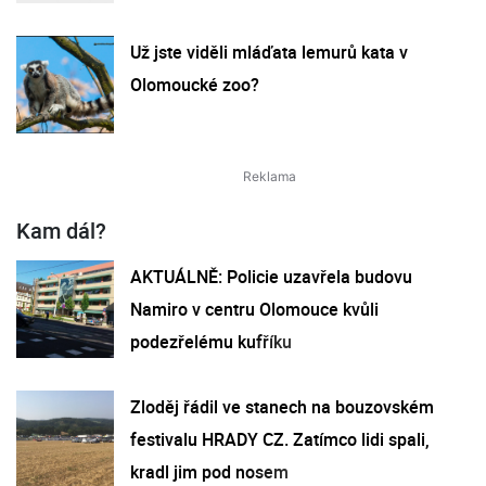
Už jste viděli mláďata lemurů kata v
Olomoucké zoo?
Kam dál?
AKTUÁLNĚ: Policie uzavřela budovu
Namiro v centru Olomouce kvůli
podezřelému kufříku
Zloděj řádil ve stanech na bouzovském
festivalu HRADY CZ. Zatímco lidi spali,
kradl jim pod nosem