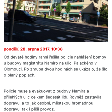
pondělí, 28. srpna 2017, 10:38
Od deváté hodiny ranní řešila policie nahlášení bomby
u budovy magistrátu Namiro na ulici Palackého v
Olomouci. Po zhruba dvou hodinách se ukázalo, že šlo
o planý poplach.
Policie musela evakuovat z budovy Namira a
přilehlých ulic celkem šedesát lidí. Rovněž zastavila
dopravu, a to jak osobní, městskou hromadnou
dopravu, tak i pěší provoz.