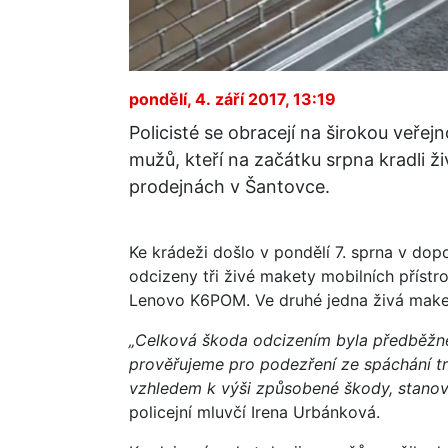
pondělí, 4. září 2017, 13:19
Policisté se obracejí na širokou veřej
mužů, kteří na začátku srpna kradli ž
prodejnách v Šantovce.
Ke krádeži došlo v pondělí 7. sprna v dop
odcizeny tři živé makety mobilních příst
Lenovo K6POM. Ve druhé jedna živá maket
„Celková škoda odcizením byla předběžně
prověřujeme pro podezření ze spáchání tre
vzhledem k výši způsobené škody, stanoví 
policejní mluvčí Irena Urbánková.