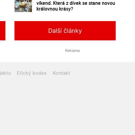
víkend. Která z dívek se stane novou
královnou krásy?
Další články
jektu
Etický kodex
Kontakt