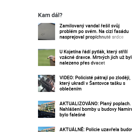
Kam dál?
Zamilovaný vandal řešil svůj
problém po svém. Na cizí fasádu
nasprejoval propíchnuté srdce
U Kojetína řádí pytlák, který střílí
vzácné dravce. Mrtvých jich už by
nalezeno přes dvacet
VIDEO: Policisté pátrají po zloději,
který ukradl v Šantovce tašku s
oblečením
AKTUALIZOVÁNO: Planý poplach.
Nahlášení bomby u budovy Namir
bylo falešné
AKTUÁLNĚ: Policie uzavřela budo