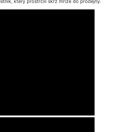
tník, který prostrčili skrz mříže do prodejny.