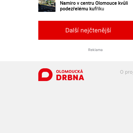
Namiro v centru Olomouce kvůli
podezřelému kufříku
Další nejčtenější
O pro