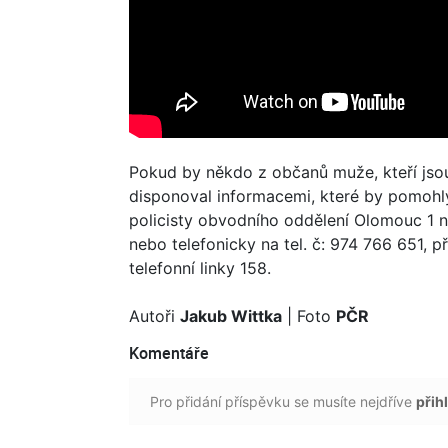
Pokud by někdo z občanů muže, kteří js
disponoval informacemi, které by pomohly k
policisty obvodního oddělení Olomouc 1 n
nebo telefonicky na tel. č: 974 766 651, 
telefonní linky 158.
Autoři
Jakub Wittka
| Foto
PČR
Komentáře
Pro přidání příspěvku se musíte nejdříve
přihl