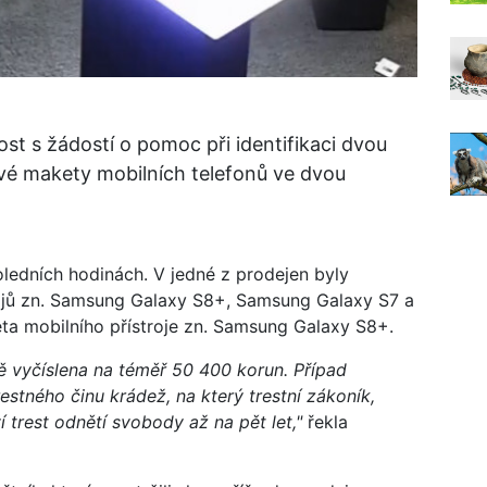
nost s žádostí o pomoc při identifikaci dvou
ivé makety mobilních telefonů ve dvou
oledních hodinách. V jedné z prodejen byly
rojů zn. Samsung Galaxy S8+, Samsung Galaxy S7 a
a mobilního přístroje zn. Samsung Galaxy S8+.
 vyčíslena na téměř 50 400 korun. Případ
stného činu krádež, na který trestní zákoník,
trest odnětí svobody až na pět let,"
řekla