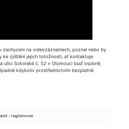
ou zachyceni na videozáznamech, poznal nebo by
e zjištění jejich totožnosti, ať kontaktuje
a ulici Sokolské č. 52 v Olomouci buď osobně,
případně kdykoliv prostřednictvím bezplatné
ásit
/
registrovat
.