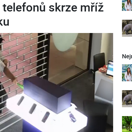
telefonů skrze mříž
ku
Nej