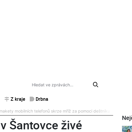
Z kraje
Drbna
makety mobilních telefonů skrze mříž za pomoci deštníku
Nej
v Šantovce živé