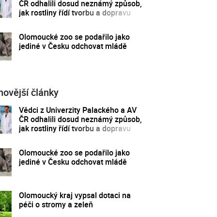
ČR odhalili dosud neznámý způsob,
jak rostliny řídí tvorbu a dopravu
svých hormonů
Olomoucké zoo se podařilo jako
jediné v Česku odchovat mládě
novější články
Vědci z Univerzity Palackého a AV
ČR odhalili dosud neznámý způsob,
jak rostliny řídí tvorbu a dopravu
svých hormonů
Olomoucké zoo se podařilo jako
jediné v Česku odchovat mládě
Olomoucký kraj vypsal dotaci na
péči o stromy a zeleň