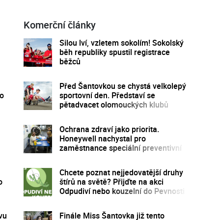
Komerční články
Silou lví, vzletem sokolím! Sokolský
běh republiky spustil registrace
běžců
Před Šantovkou se chystá velkolepý
lo
sportovní den. Představí se
pětadvacet olomouckých klubů
Ochrana zdraví jako priorita.
Honeywell nachystal pro
zaměstnance speciální preventivní
program
Chcete poznat nejjedovatější druhy
o
štírů na světě? Přijďte na akci
Odpudiví nebo kouzelní do Pevnosti
poznání
vu
Finále Miss Šantovka již tento