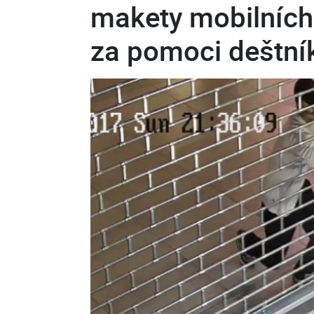
makety mobilních 
za pomoci deštní