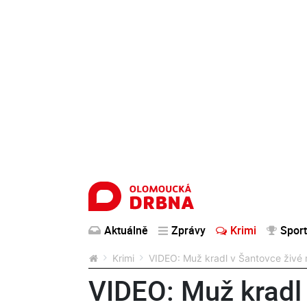
Aktuálně
Zprávy
Krimi
Sport
Krimi
VIDEO: Muž kradl v Šantovce živé 
VIDEO: Muž kradl 