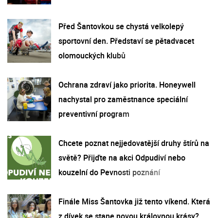
Před Šantovkou se chystá velkolepý
sportovní den. Představí se pětadvacet
olomouckých klubů
Ochrana zdraví jako priorita. Honeywell
nachystal pro zaměstnance speciální
preventivní program
Chcete poznat nejjedovatější druhy štírů na
světě? Přijďte na akci Odpudiví nebo
kouzelní do Pevnosti poznání
Finále Miss Šantovka již tento víkend. Která
z dívek se stane novou královnou krásy?