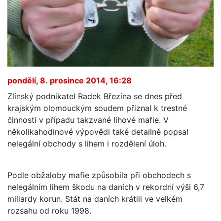
pondělí, 8. prosince 2014, 16:28
Zlínský podnikatel Radek Březina se dnes před
krajským olomouckým soudem přiznal k trestné
činnosti v případu takzvané lihové mafie. V
několikahodinové výpovědi také detailně popsal
nelegální obchody s lihem i rozdělení úloh.
Podle obžaloby mafie způsobila při obchodech s
nelegálním lihem škodu na daních v rekordní výši 6,7
miliardy korun. Stát na daních krátili ve velkém
rozsahu od roku 1998.