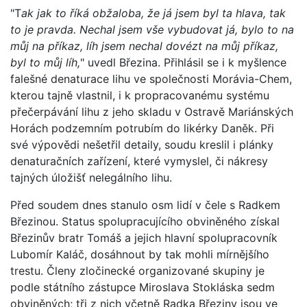
"T
ak jak to říká obžaloba, že já jsem byl ta hlava, tak
to je pravda. Nechal jsem vše vybudovat já, bylo to na
můj na příkaz, líh jsem nechal dovézt na můj příkaz,
byl to můj líh,
" uvedl Březina. Přihlásil se i k myšlence
falešné denaturace lihu ve společnosti Morávia-Chem,
kterou tajně vlastnil, i k propracovanému systému
přečerpávání lihu z jeho skladu v Ostravě Mariánských
Horách podzemním potrubím do likérky Daněk. Při
své výpovědi nešetřil detaily, soudu kreslil i plánky
denaturačních zařízení, které vymyslel, či nákresy
tajných úložišť nelegálního lihu.
Před soudem dnes stanulo osm lidí v čele s Radkem
Březinou. Status spolupracujícího obviněného získal
Březinův bratr Tomáš a jejich hlavní spolupracovník
Lubomír Kaláč, dosáhnout by tak mohli mírnějšího
trestu. Členy zločinecké organizované skupiny je
podle státního zástupce Miroslava Stokláska sedm
obviněných; tři z nich včetně Radka Březiny jsou ve