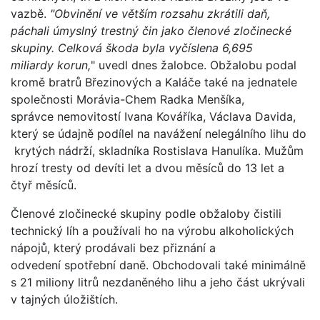
vazbě.
"Obvinění ve větším rozsahu zkrátili daň,
páchali úmyslný trestný čin jako členové zločinecké
skupiny. Celková škoda byla vyčíslena 6,695
miliardy korun,
" uvedl dnes žalobce. Obžalobu podal
kromě bratrů Březinových a Kaláče také na jednatele
společnosti Morávia-Chem Radka Menšíka,
správce nemovitostí Ivana Kováříka, Václava Davida,
který se údajně podílel na navážení nelegálního lihu do
krytých nádrží, skladníka Rostislava Hanulíka. Mužům
hrozí tresty od devíti let a dvou měsíců do 13 let a
čtyř měsíců.
Členové zločinecké skupiny podle obžaloby čistili
technický líh a používali ho na výrobu alkoholických
nápojů, který prodávali bez přiznání a
odvedení spotřební daně. Obchodovali také minimálně
s 21 miliony litrů nezdaněného lihu a jeho část ukrývali
v tajných úložištích.