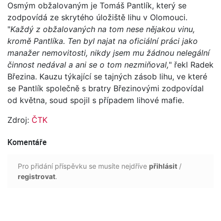
Osmým obžalovaným je Tomáš Pantlík, který se
zodpovídá ze skrytého úložiště lihu v Olomouci.
"
Každý z obžalovaných na tom nese nějakou vinu,
kromě Pantlíka. Ten byl najat na oficiální práci jako
manažer nemovitosti, nikdy jsem mu žádnou nelegální
činnost nedával a ani se o tom nezmiňoval,
" řekl Radek
Březina. Kauzu týkající se tajných zásob lihu, ve které
se Pantlík společně s bratry Březinovými zodpovídal
od května, soud spojil s případem lihové mafie.
Zdroj:
ČTK
Komentáře
Pro přidání příspěvku se musíte nejdříve
přihlásit
/
registrovat
.