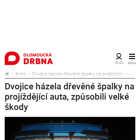
Krimi
Dvojice házela dřevěné špalky na projíždějící auta, 
Dvojice házela dřevěné špalky na
projíždějící auta, způsobili velké
škody