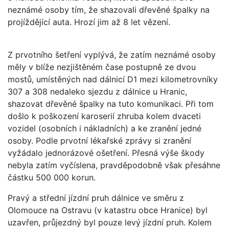
neznámé osoby tím, že shazovali dřevěné špalky na
projíždějící auta. Hrozí jim až 8 let vězení.
Z prvotního šetření vyplývá, že zatím neznámé osoby
měly v blíže nezjištěném čase postupně ze dvou
mostů, umístěných nad dálnicí D1 mezi kilometrovníky
307 a 308 nedaleko sjezdu z dálnice u Hranic,
shazovat dřevěné špalky na tuto komunikaci. Při tom
došlo k poškození karoserií zhruba kolem dvaceti
vozidel (osobních i nákladních) a ke zranění jedné
osoby. Podle prvotní lékařské zprávy si zranění
vyžádalo jednorázové ošetření. Přesná výše škody
nebyla zatím vyčíslena, pravděpodobně však přesáhne
částku 500 000 korun.
Pravý a střední jízdní pruh dálnice ve směru z
Olomouce na Ostravu (v katastru obce Hranice) byl
uzavřen, průjezdný byl pouze levý jízdní pruh. Kolem