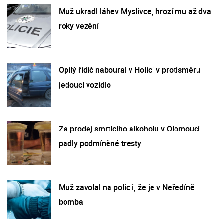
Muž ukradl láhev Myslivce, hrozí mu až dva
roky vezění
Opilý řidič naboural v Holici v protisměru
jedoucí vozidlo
Za prodej smrtícího alkoholu v Olomouci
padly podmíněné tresty
Muž zavolal na policii, že je v Neředíně
bomba