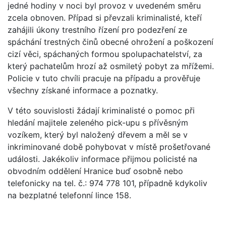
jedné hodiny v noci byl provoz v uvedeném směru
zcela obnoven. Případ si převzali kriminalisté, kteří
zahájili úkony trestního řízení pro podezření ze
spáchání trestných činů obecné ohrožení a poškození
cizí věci, spáchaných formou spolupachatelství, za
který pachatelům hrozí až osmiletý pobyt za mřížemi.
Policie v tuto chvíli pracuje na případu a prověřuje
všechny získané informace a poznatky.
V této souvislosti žádají kriminalisté o pomoc při
hledání majitele zeleného pick-upu s přívěsným
vozíkem, který byl naložený dřevem a měl se v
inkriminované době pohybovat v místě prošetřované
události. Jakékoliv informace přijmou policisté na
obvodním oddělení Hranice buď osobně nebo
telefonicky na tel. č.: 974 778 101, případně kdykoliv
na bezplatné telefonní lince 158.