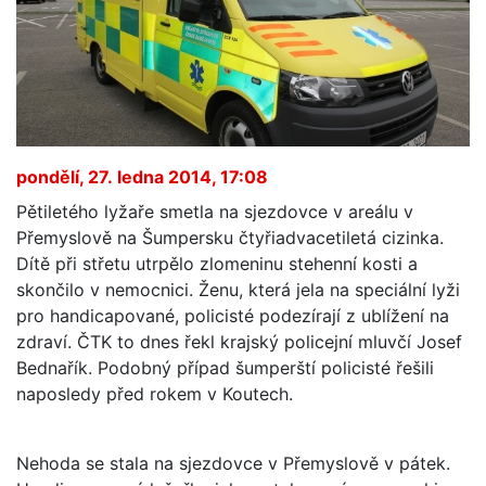
pondělí, 27. ledna 2014, 17:08
Pětiletého lyžaře smetla na sjezdovce v areálu v
Přemyslově na Šumpersku čtyřiadvacetiletá cizinka.
Dítě při střetu utrpělo zlomeninu stehenní kosti a
skončilo v nemocnici. Ženu, která jela na speciální lyži
pro handicapované, policisté podezírají z ublížení na
zdraví. ČTK to dnes řekl krajský policejní mluvčí Josef
Bednařík. Podobný případ šumperští policisté řešili
naposledy před rokem v Koutech.
Nehoda se stala na sjezdovce v Přemyslově v pátek.