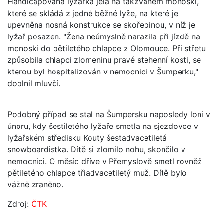
Handicapovaná lyžařka jela na takzvaném monoski,
které se skládá z jedné běžné lyže, na které je
upevněna nosná konstrukce se skořepinou, v níž je
lyžař posazen. "Žena neúmyslně narazila při jízdě na
monoski do pětiletého chlapce z Olomouce. Při střetu
způsobila chlapci zlomeninu pravé stehenní kosti, se
kterou byl hospitalizován v nemocnici v Šumperku,"
doplnil mluvčí.
Podobný případ se stal na Šumpersku naposledy loni v
únoru, kdy šestiletého lyžaře smetla na sjezdovce v
lyžařském středisku Kouty šestadvacetiletá
snowboardistka. Dítě si zlomilo nohu, skončilo v
nemocnici. O měsíc dříve v Přemyslově smetl rovněž
pětiletého chlapce třiadvacetiletý muž. Dítě bylo
vážně zraněno.
Zdroj:
ČTK