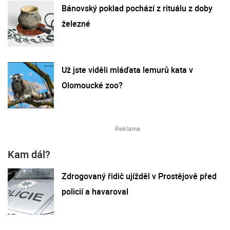
Bánovský poklad pochází z rituálu z doby
železné
Už jste viděli mláďata lemurů kata v
Olomoucké zoo?
Kam dál?
Zdrogovaný řidič ujížděl v Prostějově před
policií a havaroval