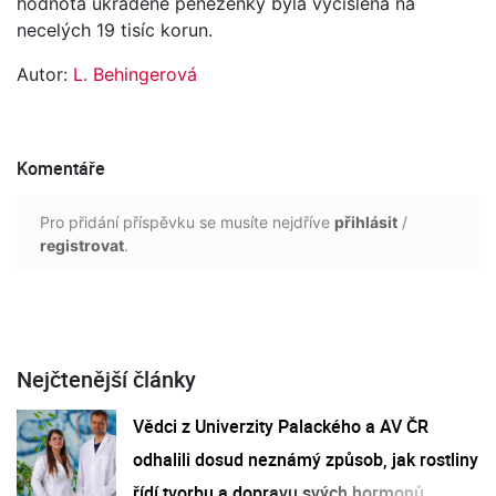
hodnota ukradené peněženky byla vyčíslena na
necelých 19 tisíc korun.
Autor:
L. Behingerová
Komentáře
Pro přidání příspěvku se musíte nejdříve
přihlásit
/
registrovat
.
Nejčtenější články
Vědci z Univerzity Palackého a AV ČR
odhalili dosud neznámý způsob, jak rostliny
řídí tvorbu a dopravu svých hormonů