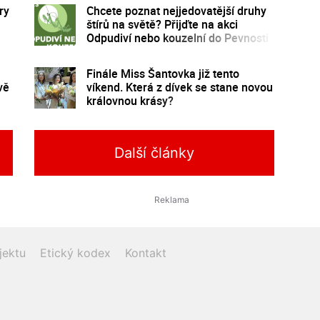
ry
Chcete poznat nejjedovatější druhy
štírů na světě? Přijďte na akci
Odpudiví nebo kouzelní do Pevnosti
poznání
Finále Miss Šantovka již tento
vě
víkend. Která z dívek se stane novou
královnou krásy?
Další články
jektu
Etický kodex
Kontakt