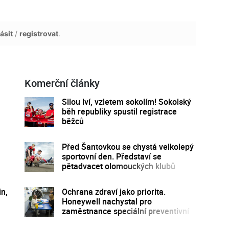
ásit
/
registrovat
.
Komerční články
Silou lví, vzletem sokolím! Sokolský
běh republiky spustil registrace
běžců
Před Šantovkou se chystá velkolepý
sportovní den. Představí se
pětadvacet olomouckých klubů
in,
Ochrana zdraví jako priorita.
Honeywell nachystal pro
zaměstnance speciální preventivní
program