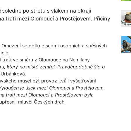
poledne po střetu s vlakem na okraji
a trati mezi Olomoucí a Prostějovem. Příčiny
a. Omezení se dotkne sedmi osobních a spěšných
icie.
í trati ve směru z Olomouce na Nemilany.
věku, který na místě zemřel. Pravděpodobně šlo o
a Urbánková.
avského musel být provoz kvůli vyšetřování
Vyloučen je úsek mezi Olomoucí a Prostějovem.
 na trati mezi Olomoucí a Prostějovem byla
upřesnil mluvčí Českých drah.