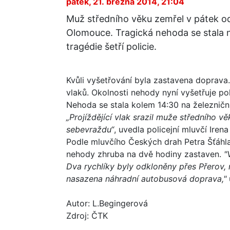
pátek, 21. března 2014, 21:04
Muž středního věku zemřel v pátek od
Olomouce. Tragická nehoda se stala n
tragédie šetří policie.
Kvůli vyšetřování byla zastavena doprav
vlaků. Okolnosti nehody nyní vyšetřuje pol
Nehoda se stala kolem 14:30 na železničn
„Projíždějící vlak srazil muže středního 
sebevraždu“
, uvedla policejní mluvčí Iren
Podle mluvčího Českých drah Petra Šťáhl
nehody zhruba na dvě hodiny zastaven.
"
Dva rychlíky byly odkloněny přes Přerov,
nasazena náhradní autobusová doprava,"
Autor: L.Begingerová
Zdroj: ČTK