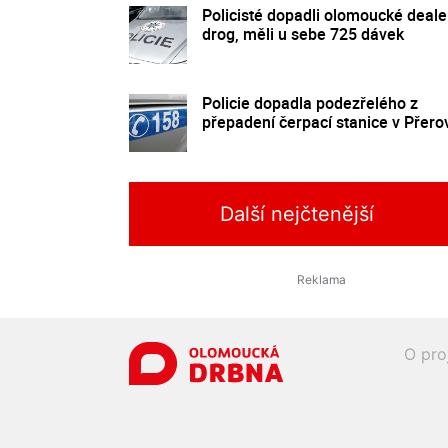
Policisté dopadli olomoucké deale
drog, měli u sebe 725 dávek
Policie dopadla podezřelého z
přepadení čerpací stanice v Přero
Další nejčtenější
O pro