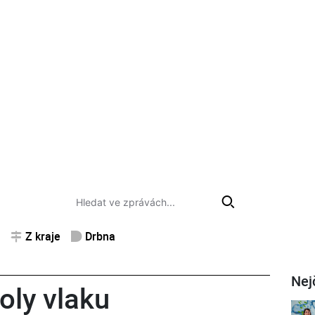
Z kraje
Drbna
Nej
oly vlaku