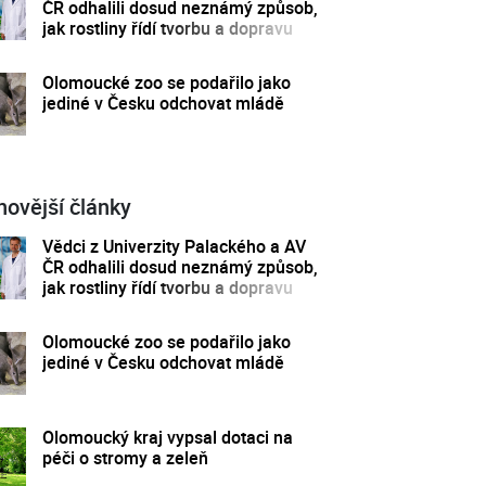
ČR odhalili dosud neznámý způsob,
jak rostliny řídí tvorbu a dopravu
svých hormonů
Olomoucké zoo se podařilo jako
jediné v Česku odchovat mládě
novější články
Vědci z Univerzity Palackého a AV
ČR odhalili dosud neznámý způsob,
jak rostliny řídí tvorbu a dopravu
svých hormonů
Olomoucké zoo se podařilo jako
jediné v Česku odchovat mládě
Olomoucký kraj vypsal dotaci na
péči o stromy a zeleň