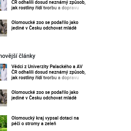
ČR odhalili dosud neznámý způsob,
jak rostliny řídí tvorbu a dopravu
svých hormonů
Olomoucké zoo se podařilo jako
jediné v Česku odchovat mládě
novější články
Vědci z Univerzity Palackého a AV
ČR odhalili dosud neznámý způsob,
jak rostliny řídí tvorbu a dopravu
svých hormonů
Olomoucké zoo se podařilo jako
jediné v Česku odchovat mládě
Olomoucký kraj vypsal dotaci na
péči o stromy a zeleň