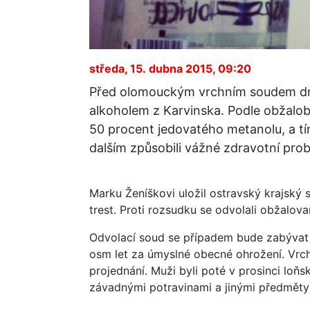
středa, 15. dubna 2015, 09:20
Před olomouckým vrchním soudem dne
alkoholem z Karvinska. Podle obžaloby
50 procent jedovatého metanolu, a tí
dalším způsobili vážné zdravotní pro
Marku Ženíškovi uložil ostravský krajský 
trest. Proti rozsudku se odvolali obžalovan
Odvolací soud se případem bude zabývat 
osm let za úmyslné obecné ohrožení. Vrchn
projednání. Muži byli poté v prosinci loň
závadnými potravinami a jinými předměty 