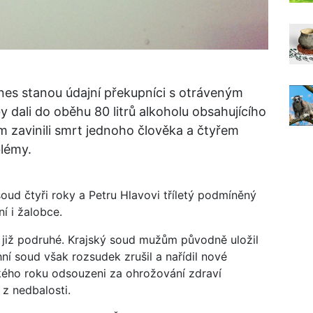
s stanou údajní překupníci s otráveným
 dali do oběhu 80 litrů alkoholu obsahujícího
m zavinili smrt jednoho člověka a čtyřem
blémy.
soud čtyři roky a Petru Hlavovi tříletý podmíněný
í i žalobce.
již podruhé. Krajský soud mužům původně uložil
í soud však rozsudek zrušil a nařídil nové
ského roku odsouzeni za ohrožování zdraví
z nedbalosti.