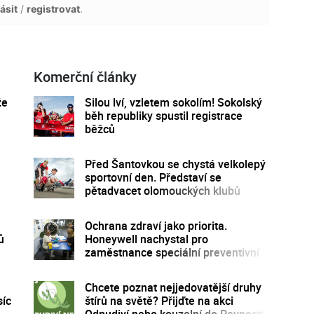
ásit
/
registrovat
.
Komerční články
že
Silou lví, vzletem sokolím! Sokolský
běh republiky spustil registrace
běžců
Před Šantovkou se chystá velkolepý
sportovní den. Představí se
pětadvacet olomouckých klubů
Ochrana zdraví jako priorita.
ů
Honeywell nachystal pro
zaměstnance speciální preventivní
program
Chcete poznat nejjedovatější druhy
síc
štírů na světě? Přijďte na akci
Odpudiví nebo kouzelní do Pevnosti