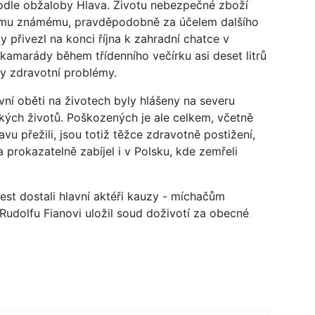
podle obžaloby Hlava. Životu nebezpečné zboží
vému známému, pravděpodobně za účelem dalšího
 přivezl na konci října k zahradní chatce v
kamarády během třídenního večírku asi deset litrů
ly zdravotní problémy.
ní oběti na životech byly hlášeny na severu
ských životů. Poškozených je ale celkem, včetně
avu přežili, jsou totiž těžce zdravotně postižení,
 prokazatelně zabíjel i v Polsku, kde zemřeli
trest dostali hlavní aktéři kauzy - míchačům
udolfu Fianovi uložil soud doživotí za obecné