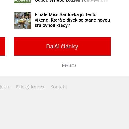
poznání
Finále Miss Šantovka již tento
víkend. Která z dívek se stane novou
královnou krásy?
Další články
jektu
Etický kodex
Kontakt