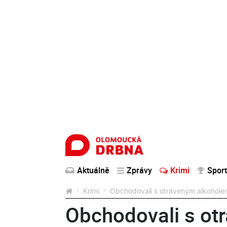
Aktuálně
Zprávy
Krimi
Sport
Krimi
Obchodovali s otráveným alkohole
Obchodovali s ot