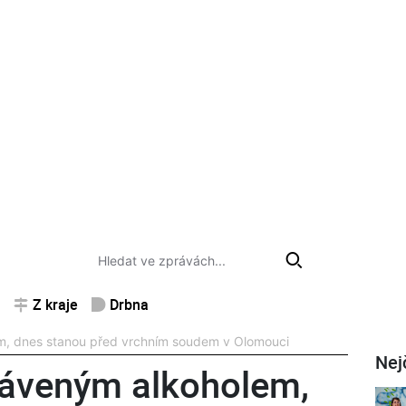
Z kraje
Drbna
m, dnes stanou před vrchním soudem v Olomouci
Nej
ráveným alkoholem,