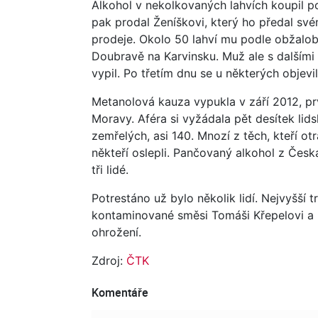
Alkohol v nekolkovaných lahvích koupil 
pak prodal Ženíškovi, který ho předal s
prodeje. Okolo 50 lahví mu podle obžaloby
Doubravě na Karvinsku. Muž ale s dalšími 
vypil. Po třetím dnu se u některých objevi
Metanolová kauza vypukla v září 2012, prv
Moravy. Aféra si vyžádala pět desítek lid
zemřelých, asi 140. Mnozí z těch, kteří otr
někteří oslepli. Pančovaný alkohol z Česka
tři lidé.
Potrestáno už bylo několik lidí. Nejvyšší 
kontaminované směsi Tomáši Křepelovi a R
ohrožení.
Zdroj:
ČTK
Komentáře