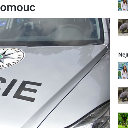
lomouc
Nej