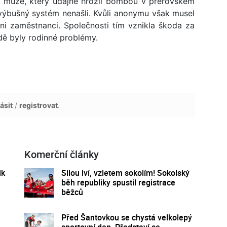
ého muže, který údajně hrozil bombou v přerovském
 výbušný systém nenašli. Kvůli anonymu však musel
i zaměstnanci. Společnosti tím vznikla škoda za
dě byly rodinné problémy.
ásit
/
registrovat
.
Komerční články
ik
Silou lví, vzletem sokolím! Sokolský
běh republiky spustil registrace
běžců
Před Šantovkou se chystá velkolepý
sportovní den. Představí se