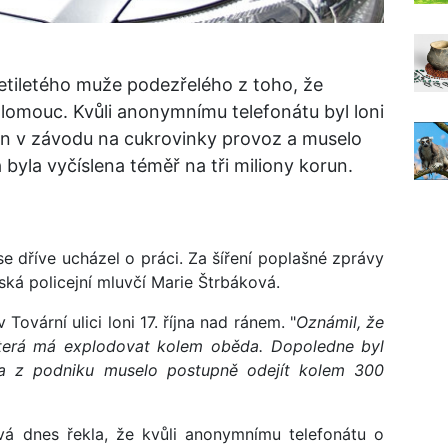
icetiletého muže podezřelého z toho, že
omouc. Kvůli anonymnímu telefonátu byl loni
en v závodu na cukrovinky provoz a muselo
yla vyčíslena téměř na tři miliony korun.
e dříve ucházel o práci. Za šíření poplašné zprávy
jská policejní mluvčí Marie Štrbáková.
Tovární ulici loni 17. října nad ránem. "
Oznámil, že
která má explodovat kolem oběda. Dopoledne byl
 a z podniku muselo postupně odejít kolem 300
vá dnes řekla, že kvůli anonymnímu telefonátu o