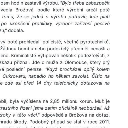
sm hodin zastavil výrobu. "
Bylo třeba zabezpečit
vedla Brožová, podle které výrobní areál poté
 tomu, že se jedná o výrobu potravin, kde platí
 po ukončení prohlídky výrobní zařízení pečlivě
zu,"
dodala.
vy poté prohledali policisté, včetně pyrotechniků,
iči. Žádnou bombu nebo podezřelý předmět nenašli a
no. Kriminalisté vytipovali několik podezřelých, z
kazu přiznal. Jde o muže z Olomouce, který prý
vé poslední peníze.
"Když procházel opilý kolem
U Cukrovaru, napadlo ho někam zavolat. Číslo na
e zde asi před 14 dny telefonicky dotazoval na
l, byla vyčíslena na 2,85 milionu korun. Muž je
trestního řízení jsme zatím oficiálně neobdrželi. Až
roky v této věci,"
odpověděla Brožová na dotaz,
radu škody. Podobný případ se stal v roce 2011,