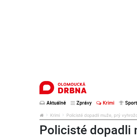
Aktuálně
Zprávy
Krimi
Sport
Krimi
Policisté dopadli muže, prý vyhro
Policisté dopadli