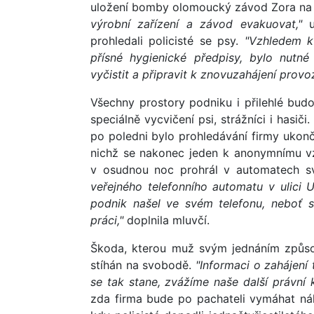
uložení bomby olomoucký závod Zora na o
výrobní zařízení a závod evakuovat,"
u
prohledali policisté se psy.
"Vzhledem k
přísné hygienické předpisy, bylo nutné
vyčistit a připravit k znovuzahájení provo
Všechny prostory podniku i přilehlé budo
speciálně vycvičení psi, strážníci i has
po poledni bylo prohledávání firmy ukonče
nichž se nakonec jeden k anonymnímu vz
v osudnou noc prohrál v automatech s
veřejného telefonního automatu v ulici 
podnik našel ve svém telefonu, neboť s
práci,"
doplnila mluvčí.
Škoda, kterou muž svým jednáním způsobi
stíhán na svobodě.
"Informaci o zahájení 
se tak stane, zvážíme naše další právní k
zda firma bude po pachateli vymáhat náh