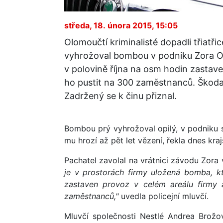
středa, 18. února 2015, 15:05
Olomoučtí kriminalisté dopadli třiatř
vyhrožoval bombou v podniku Zora Ol
v polovině října na osm hodin zastav
ho pustit na 300 zaměstnanců. Škoda b
Zadržený se k činu přiznal.
Bombou prý vyhrožoval opilý, v podniku s
mu hrozí až pět let vězení, řekla dnes kra
Pachatel zavolal na vrátnici závodu Zora v 
je v prostorách firmy uložená bomba, 
zastaven provoz v celém areálu firmy
zaměstnanců,"
uvedla policejní mluvčí.
Mluvčí společnosti Nestlé Andrea Brožo