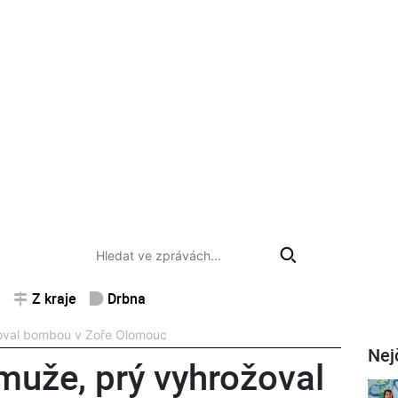
Z kraje
Drbna
žoval bombou v Zoře Olomouc
Nej
 muže, prý vyhrožoval