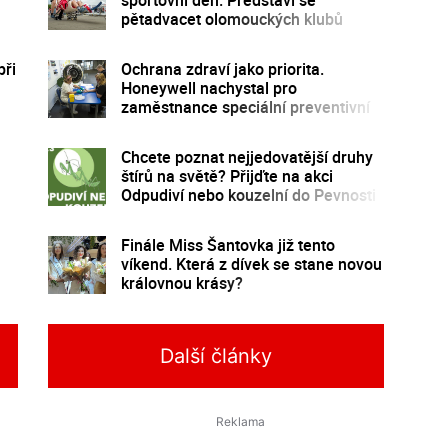
pětadvacet olomouckých klubů
při
Ochrana zdraví jako priorita.
Honeywell nachystal pro
zaměstnance speciální preventivní
program
Chcete poznat nejjedovatější druhy
štírů na světě? Přijďte na akci
Odpudiví nebo kouzelní do Pevnosti
poznání
Finále Miss Šantovka již tento
víkend. Která z dívek se stane novou
královnou krásy?
Další články