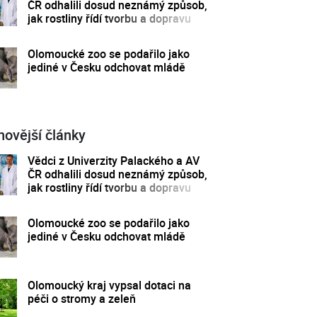
ČR odhalili dosud neznámý způsob,
jak rostliny řídí tvorbu a dopravu
svých hormonů
Olomoucké zoo se podařilo jako
jediné v Česku odchovat mládě
novější články
Vědci z Univerzity Palackého a AV
ČR odhalili dosud neznámý způsob,
jak rostliny řídí tvorbu a dopravu
svých hormonů
Olomoucké zoo se podařilo jako
jediné v Česku odchovat mládě
Olomoucký kraj vypsal dotaci na
péči o stromy a zeleň