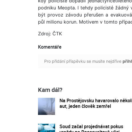
kdy policisté dopadli jednačtyřicetilet
podniku Meopta. I tehdy policisté žádný
být provoz závodu přerušen a evakuován
půl milionu korun. Motivem v tomto přípa
Zdroj: ČTK
Komentáře
Pro přidání příspěvku se musíte nejdříve
přihl
Kam dál?
Na Prostějovsku havarovalo někol
aut, jeden člověk zemřel
Soud začal projednávat pokus
vraždy na Rooseveltově ulici