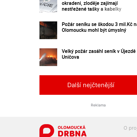
okradeni, zloděje zajímají
nestřežené tašky a kabelky
Požár seníku se škodou 3 mil.Kč n
Olomoucku mohl být úmyslný
Velký požár zasáhl seník v Újezdě
Uničova
Další nejčtenější
O pro