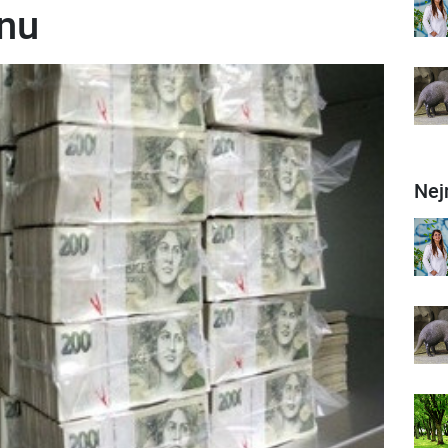
onu
Nej