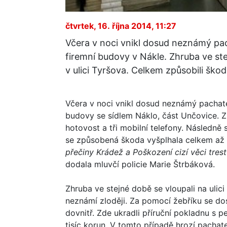
čtvrtek, 16. října 2014, 11:27
Včera v noci vnikl dosud neznámý pa
firemní budovy v Nákle. Zhruba ve ste
v ulici Tyršova. Celkem způsobili ško
Včera v noci vnikl dosud neznámý pachat
budovy se sídlem Náklo, část Unčovice. Z k
hotovost a tři mobilní telefony. Následně 
se způsobená škoda vyšplhala celkem až 
přečiny Krádež a Poškození cizí věci tres
dodala mluvčí policie Marie Štrbáková.
Zhruba ve stejné době se vloupali na ulic
neznámí zloději. Za pomocí žebříku se dost
dovnitř. Zde ukradli příruční pokladnu s 
tisíc korun. V tomto případě hrozí pachat