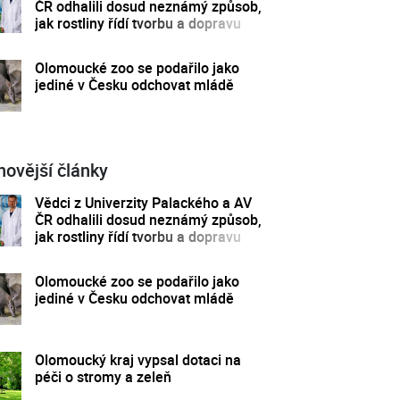
ČR odhalili dosud neznámý způsob,
jak rostliny řídí tvorbu a dopravu
svých hormonů
Olomoucké zoo se podařilo jako
jediné v Česku odchovat mládě
novější články
Vědci z Univerzity Palackého a AV
ČR odhalili dosud neznámý způsob,
jak rostliny řídí tvorbu a dopravu
svých hormonů
Olomoucké zoo se podařilo jako
jediné v Česku odchovat mládě
Olomoucký kraj vypsal dotaci na
péči o stromy a zeleň