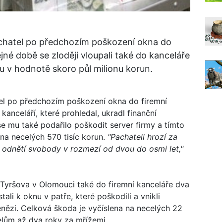
chatel po předchozím poškození okna do
jné době se zloději vloupali také do kanceláře
du v hodnotě skoro půl milionu korun.
el po předchozím poškození okna do firemní
anceláří, které prohledal, ukradl finanční
se mu také podařilo poškodit server firmy a tímto
na necelých 570 tisíc korun.
"Pachateli hrozí za
t odnětí svobody v rozmezí od dvou do osmi let,"
i Tyršova v Olomouci také do firemní kanceláře dva
ali k oknu v patře, které poškodili a vnikli
penězi. Celková škoda je vyčíslena na necelých 22
elům až dva roky za mřížemi.