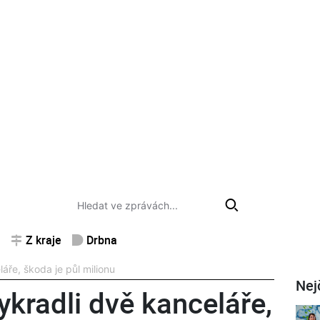
Z kraje
Drbna
láře, škoda je půl milionu
Nej
ykradli dvě kanceláře,