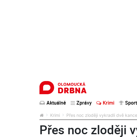
Aktuálně
Zprávy
Krimi
Sport
Krimi
Přes noc zloději vykradli dvě kance
Přes noc zloději v