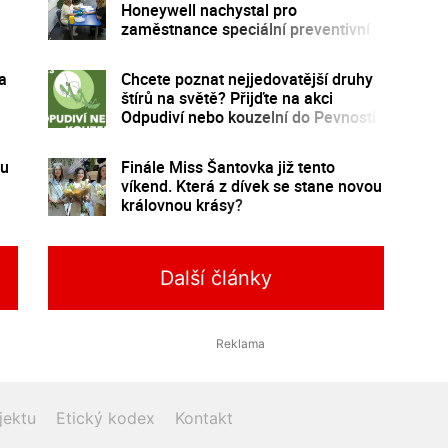
Honeywell nachystal pro
zaměstnance speciální preventivní
program
a
Chcete poznat nejjedovatější druhy
štírů na světě? Přijďte na akci
Odpudiví nebo kouzelní do Pevnosti
poznání
 u
Finále Miss Šantovka již tento
víkend. Která z dívek se stane novou
královnou krásy?
Další články
jektu
Etický kodex
Kontakt