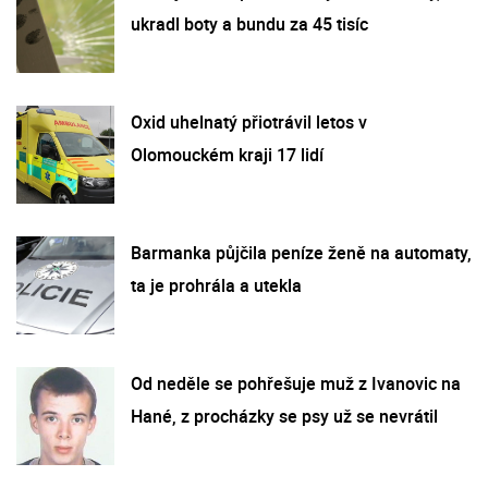
ukradl boty a bundu za 45 tisíc
Oxid uhelnatý přiotrávil letos v
Olomouckém kraji 17 lidí
Barmanka půjčila peníze ženě na automaty,
ta je prohrála a utekla
Od neděle se pohřešuje muž z Ivanovic na
Hané, z procházky se psy už se nevrátil