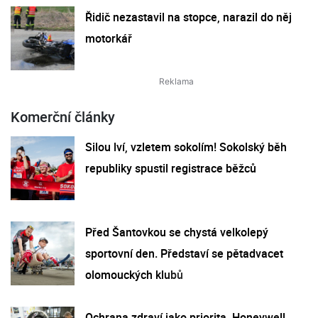
Řidič nezastavil na stopce, narazil do něj
motorkář
Komerční články
Silou lví, vzletem sokolím! Sokolský běh
republiky spustil registrace běžců
Před Šantovkou se chystá velkolepý
sportovní den. Představí se pětadvacet
olomouckých klubů
Ochrana zdraví jako priorita. Honeywell