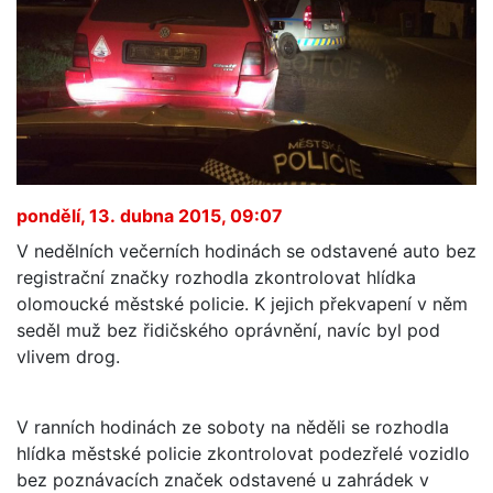
pondělí, 13. dubna 2015, 09:07
V nedělních večerních hodinách se odstavené auto bez
registrační značky rozhodla zkontrolovat hlídka
olomoucké městské policie. K jejich překvapení v něm
seděl muž bez řidičského oprávnění, navíc byl pod
vlivem drog.
V ranních hodinách ze soboty na něděli se rozhodla
hlídka městské policie zkontrolovat podezřelé vozidlo
bez poznávacích značek odstavené u zahrádek v