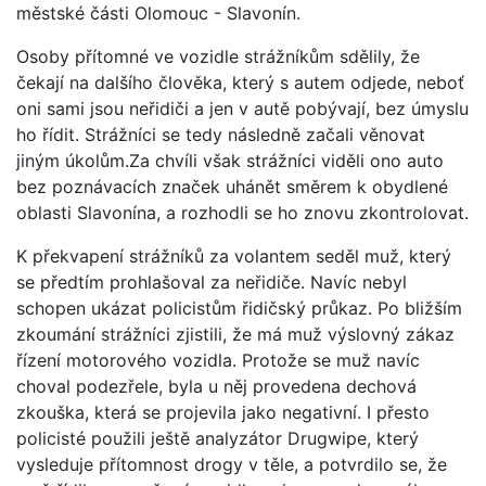
městské části Olomouc - Slavonín.
Osoby přítomné ve vozidle strážníkům sdělily, že
čekají na dalšího člověka, který s autem odjede, neboť
oni sami jsou neřidiči a jen v autě pobývají, bez úmyslu
ho řídit. Strážníci se tedy následně začali věnovat
jiným úkolům.Za chvíli však strážníci viděli ono auto
bez poznávacích značek uhánět směrem k obydlené
oblasti Slavonína, a rozhodli se ho znovu zkontrolovat.
K překvapení strážníků za volantem seděl muž, který
se předtím prohlašoval za neřidiče. Navíc nebyl
schopen ukázat policistům řidičský průkaz. Po bližším
zkoumání strážníci zjistili, že má muž výslovný zákaz
řízení motorového vozidla. Protože se muž navíc
choval podezřele, byla u něj provedena dechová
zkouška, která se projevila jako negativní. I přesto
policisté použili ještě analyzátor Drugwipe, který
vysleduje přítomnost drogy v těle, a potvrdilo se, že