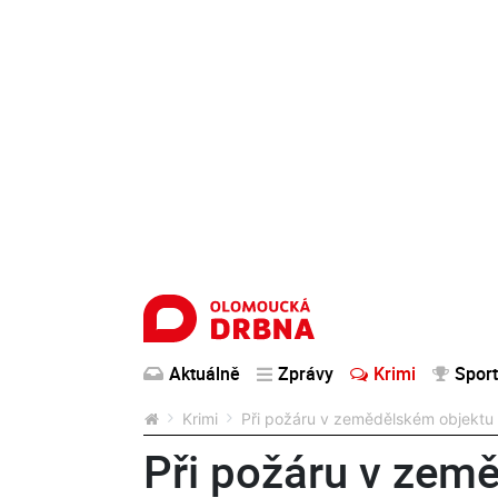
Aktuálně
Zprávy
Krimi
Sport
Krimi
Při požáru v zemědělském objektu n
Při požáru v zem