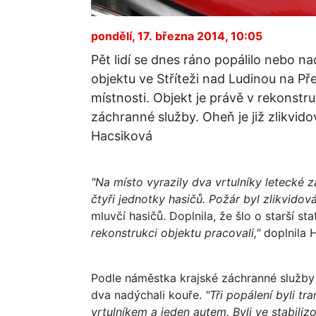
pondělí, 17. března 2014, 10:05
Pět lidí se dnes ráno popálilo nebo 
objektu ve Stříteži nad Ludinou na Př
místnosti. Objekt je právě v rekonstru
záchranné služby. Oheň je již zlikvid
Hacsiková
"Na místo vyrazily dva vrtulníky letecké 
čtyři jednotky hasičů. Požár byl zlikvidov
mluvčí hasičů. Doplnila, že šlo o starší st
rekonstrukci objektu pracovali,"
doplnila 
Podle náměstka krajské záchranné služby J
dva nadýchali kouře.
"Tři popálení byli tr
vrtulníkem a jeden autem. Byli ve stabili