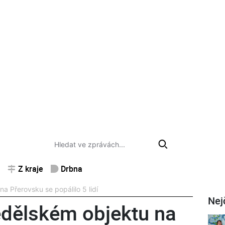
Z kraje
Drbna
a Přerovsku se popálilo 5 lidí
Nej
ědělském objektu na