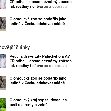
ČR odhalili dosud neznámý způsob,
jak rostliny řídí tvorbu a dopravu
svých hormonů
Olomoucké zoo se podařilo jako
jediné v Česku odchovat mládě
novější články
Vědci z Univerzity Palackého a AV
ČR odhalili dosud neznámý způsob,
jak rostliny řídí tvorbu a dopravu
svých hormonů
Olomoucké zoo se podařilo jako
jediné v Česku odchovat mládě
Olomoucký kraj vypsal dotaci na
péči o stromy a zeleň