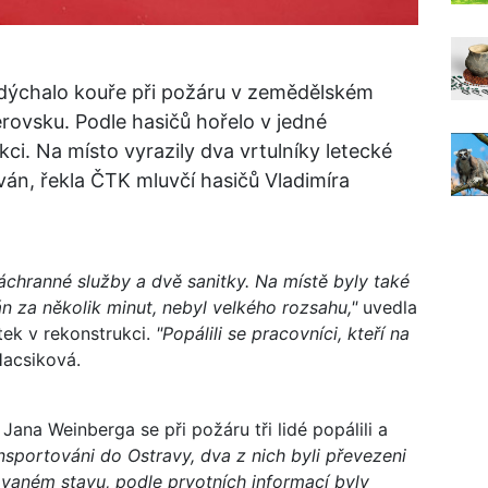
nadýchalo kouře při požáru v zemědělském
erovsku. Podle hasičů hořelo v jedné
kci. Na místo vyrazily dva vrtulníky letecké
ován, řekla ČTK mluvčí hasičů Vladimíra
záchranné služby a dvě sanitky. Na místě byly také
án za několik minut, nebyl velkého rozsahu,"
uvedla
atek v rekonstrukci.
"Popálili se pracovníci, kteří na
Hacsiková.
ana Weinberga se při požáru tři lidé popálili a
ansportováni do Ostravy, dva z nich byli převezeni
zovaném stavu, podle prvotních informací byly