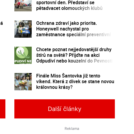
sportovní den. Představí se
pětadvacet olomouckých klubů
ná
Ochrana zdraví jako priorita.
Honeywell nachystal pro
zaměstnance speciální preventivní
program
Chcete poznat nejjedovatější druhy
štírů na světě? Přijďte na akci
Odpudiví nebo kouzelní do Pevnosti
poznání
Finále Miss Šantovka již tento
víkend. Která z dívek se stane novou
královnou krásy?
Další články