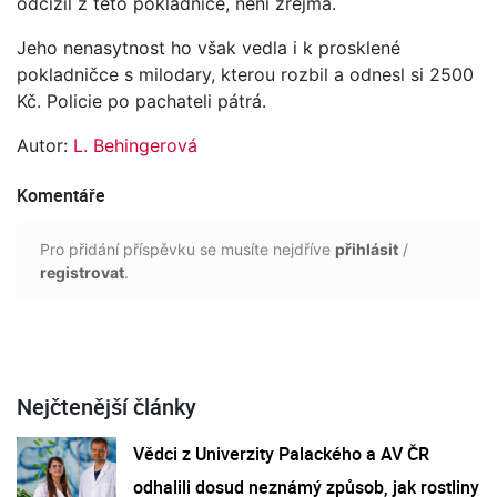
odcizil z této pokladnice, není zřejmá.
Jeho nenasytnost ho však vedla i k prosklené
pokladničce s milodary, kterou rozbil a odnesl si 2500
Kč. Policie po pachateli pátrá.
Autor:
L. Behingerová
Komentáře
Pro přidání příspěvku se musíte nejdříve
přihlásit
/
registrovat
.
Nejčtenější články
Vědci z Univerzity Palackého a AV ČR
odhalili dosud neznámý způsob, jak rostliny