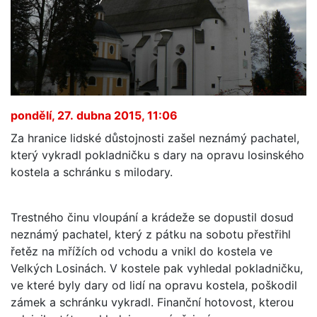
pondělí, 27. dubna 2015, 11:06
Za hranice lidské důstojnosti zašel neznámý pachatel,
který vykradl pokladničku s dary na opravu losinského
kostela a schránku s milodary.
Trestného činu vloupání a krádeže se dopustil dosud
neznámý pachatel, který z pátku na sobotu přestřihl
řetěz na mřížích od vchodu a vnikl do kostela ve
Velkých Losinách. V kostele pak vyhledal pokladničku,
ve které byly dary od lidí na opravu kostela, poškodil
zámek a schránku vykradl. Finanční hotovost, kterou