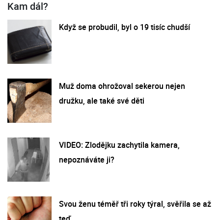
Kam dál?
Když se probudil, byl o 19 tisíc chudší
Muž doma ohrožoval sekerou nejen
družku, ale také své děti
VIDEO: Zlodějku zachytila kamera,
nepoznáváte ji?
Svou ženu téměř tři roky týral, svěřila se až
teď