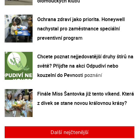
olomouckých klubů
Ochrana zdraví jako priorita. Honeywell
nachystal pro zaměstnance speciální
preventivní program
Chcete poznat nejjedovatější druhy štírů na
světě? Přijďte na akci Odpudiví nebo
kouzelní do Pevnosti poznání
Finále Miss Šantovka již tento víkend. Která
z dívek se stane novou královnou krásy?
Další nejčtenější