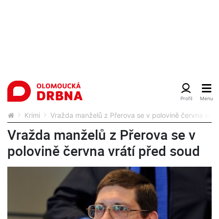
Krimi
Vražda manželů z Přerova se v polovině června vrát
Vražda manželů z Přerova se v
polovině června vrátí před soud