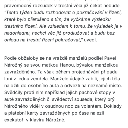
pravomocný rozsudek v trestní věci již čekat nebude.
"Tento týden budu rozhodovat o pokračování v řízení,
které bylo přerušeno s tím, že vyčkáme výsledku
trestního řízení. Ale vzhledem k tomu, že výsledek je v
nedohlednu, nechci věc již prodlužovat a budu bez
ohledu na trestní řízení pokračovat,"
uvedl.
Podle obžaloby se na vraždě manželů podílel Pavel
Nárožný se svou matkou Hanou, bývalou manželkou
zavražděného. Ta však během projednávání případu
loni v lednu zemřela. Manžele údajně zabili, jejich těla
naložili do osobního auta a odvezli na neznámé místo.
Svědčily proti nim například jejich pachové stopy v
autě zavražděných či svědectví souseda, který prý
Nárožného viděl v osudnou noc za volantem. Doklady
a platební karty zavražděných po čase nalezli
exekutoři v klavíru Nárožné.