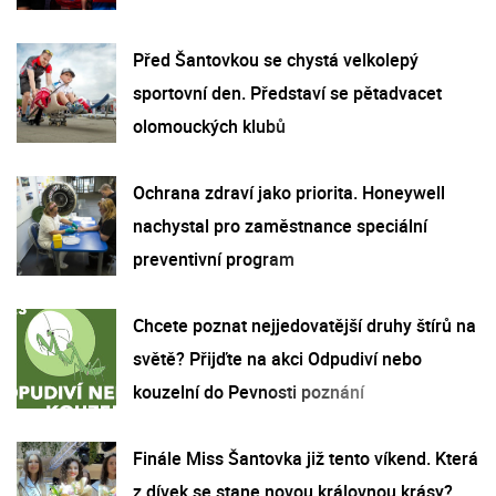
Před Šantovkou se chystá velkolepý
sportovní den. Představí se pětadvacet
olomouckých klubů
Ochrana zdraví jako priorita. Honeywell
nachystal pro zaměstnance speciální
preventivní program
Chcete poznat nejjedovatější druhy štírů na
světě? Přijďte na akci Odpudiví nebo
kouzelní do Pevnosti poznání
Finále Miss Šantovka již tento víkend. Která
z dívek se stane novou královnou krásy?