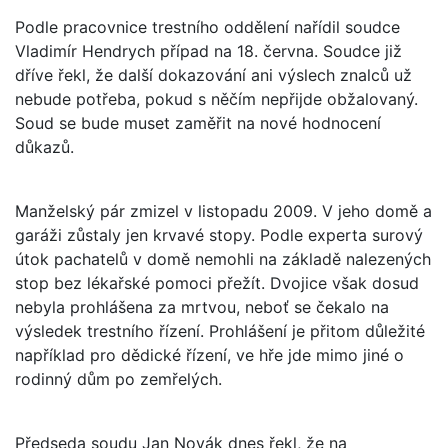
Podle pracovnice trestního oddělení nařídil soudce
Vladimír Hendrych případ na 18. června. Soudce již
dříve řekl, že další dokazování ani výslech znalců už
nebude potřeba, pokud s něčím nepřijde obžalovaný.
Soud se bude muset zaměřit na nové hodnocení
důkazů.
Manželský pár zmizel v listopadu 2009. V jeho domě a
garáži zůstaly jen krvavé stopy. Podle experta surový
útok pachatelů v domě nemohli na základě nalezených
stop bez lékařské pomoci přežít. Dvojice však dosud
nebyla prohlášena za mrtvou, neboť se čekalo na
výsledek trestního řízení. Prohlášení je přitom důležité
například pro dědické řízení, ve hře jde mimo jiné o
rodinný dům po zemřelých.
Předseda soudu Jan Novák dnes řekl, že na