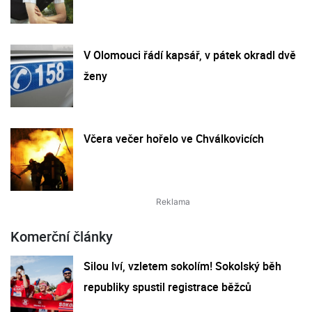
V Olomouci řádí kapsář, v pátek okradl dvě
ženy
Včera večer hořelo ve Chválkovicích
Komerční články
Silou lví, vzletem sokolím! Sokolský běh
republiky spustil registrace běžců