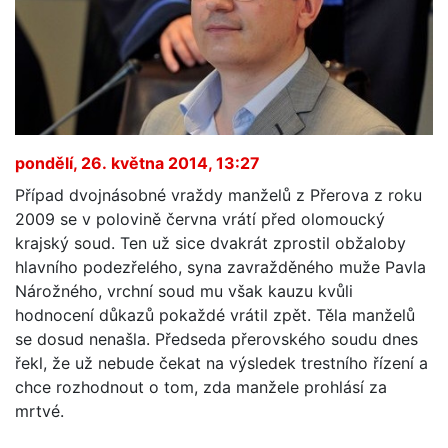
pondělí, 26. května 2014, 13:27
Případ dvojnásobné vraždy manželů z Přerova z roku
2009 se v polovině června vrátí před olomoucký
krajský soud. Ten už sice dvakrát zprostil obžaloby
hlavního podezřelého, syna zavražděného muže Pavla
Nárožného, vrchní soud mu však kauzu kvůli
hodnocení důkazů pokaždé vrátil zpět. Těla manželů
se dosud nenašla. Předseda přerovského soudu dnes
řekl, že už nebude čekat na výsledek trestního řízení a
chce rozhodnout o tom, zda manžele prohlásí za
mrtvé.