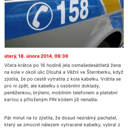
úterý, 18. února 2014, 09:39
Včera krátce po 16 hodině jela osmašedesátiletá žena
na kole v okolí ulic Dlouhá a Věžní ve Šternberku, když
zjistila, že po cestě vytratila z kola kabelku. Vrátila se
pro ni zpět, ale kabelku s osobními doklady,
peněženkou, brýlemi, mobilním telefonem a platební
kartou s přiloženým PIN kódem již nenašla.
Pár minut na to zjistila, že dosud neznámý pachatel,
který se zmocnil nálezem vytracené kabelky, vybral z