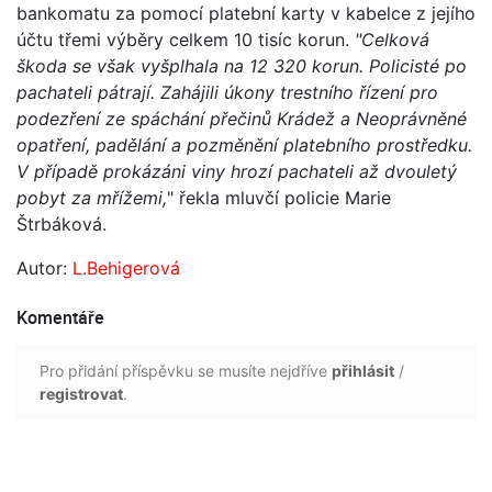
bankomatu za pomocí platební karty v kabelce z jejího
účtu třemi výběry celkem 10 tisíc korun.
"Celková
škoda se však vyšplhala na 12 320 korun. Policisté po
pachateli pátrají. Zahájili úkony trestního řízení pro
podezření ze spáchání přečinů Krádež a Neoprávněné
opatření, padělání a pozměnění platebního prostředku.
V případě prokázáni viny hrozí pachateli až dvouletý
pobyt za mřížemi,
" řekla mluvčí policie Marie
Štrbáková.
Autor:
L.Behigerová
Komentáře
Pro přidání příspěvku se musíte nejdříve
přihlásit
/
registrovat
.