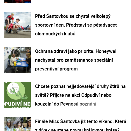
Před Šantovkou se chystá velkolepý
sportovní den. Představí se pětadvacet
olomouckých klubů
Ochrana zdraví jako priorita. Honeywell
nachystal pro zaměstnance speciální
preventivní program
Chcete poznat nejjedovatější druhy štírů na
světě? Přijďte na akci Odpudiví nebo
kouzelní do Pevnosti poznání
Finále Miss Šantovka již tento víkend. Která
z dívek se stane novou královnou krásy?